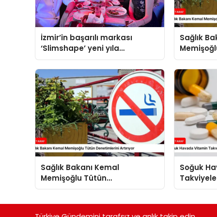
İzmir’in başarılı markası
Sağlık B
‘Slimshape’ yeni yıla
Memişoğl
müjdelerle girdi!
Denetimler
Sağlık Bakanı Kemal
Soğuk Ha
Memişoğlu Tütün
Takviyele
Denetimlerini Artırıyor
Türkiye Gündemini tarafsız ve anlık takip edin.