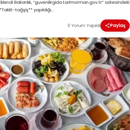
n Eklendi Bakanlık, “guvenilirgida.tarimorman.gov.tr” adresindeki
*Taklit-tağşiş** yapıldığı…
0 Yorum Yapıldı
Paylaş