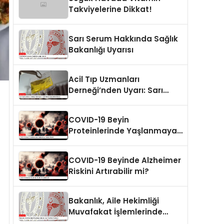
Takviyelerine Dikkat!
Sarı Serum Hakkında Sağlık
Bakanlığı Uyarısı
Acil Tıp Uzmanları
Derneği’nden Uyarı: Sarı
Serum Taleplerine Dikkat!
COVID-19 Beyin
Proteinlerinde Yaşlanmaya
Neden Olabilir
COVID-19 Beyinde Alzheimer
Riskini Artırabilir mi?
Bakanlık, Aile Hekimliği
Muvafakat İşlemlerinde
Yenilikler Getiriyor