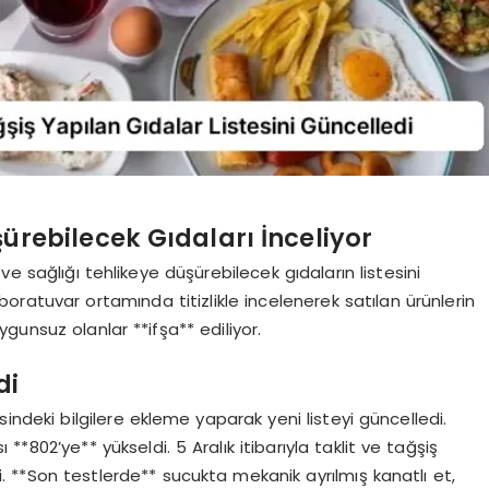
ürebilecek Gıdaları İnceliyor
e sağlığı tehlikeye düşürebilecek gıdaların listesini
atuvar ortamında titizlikle incelenerek satılan ürünlerin
gunsuz olanlar **ifşa** ediliyor.
di
sindeki bilgilere ekleme yaparak yeni listeyi güncelledi.
 **802’ye** yükseldi. 5 Aralık itibarıyla taklit ve tağşiş
. **Son testlerde** sucukta mekanik ayrılmış kanatlı et,