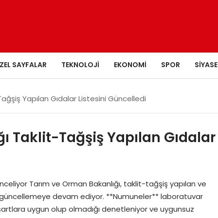
ZEL SAYFALAR
TEKNOLOJI
EKONOMI
SPOR
SIYASE
ağşiş Yapılan Gıdalar Listesini Güncelledi
 Taklit-Tağşiş Yapılan Gıdalar
İnceliyor Tarım ve Orman Bakanlığı, taklit-tağşiş yapılan ve
sini güncellemeye devam ediyor. **Numuneler** laboratuvar
n şartlara uygun olup olmadığı denetleniyor ve uygunsuz