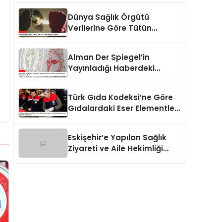
Dünya Sağlık Örgütü
Verilerine Göre Tütün
Bağımlılığıyla Mücadele
Alman Der Spiegel’in
Yayınladığı Haberdeki
Dezenformasyon ve
Manipülasyon İddiaları
Türk Gıda Kodeksi’ne Göre
Yanıtlandı
Gıdalardaki Eser Elementler
ve İşleme Bulaşanlarının
Kontrolü Güncellendi
Eskişehir’e Yapılan Sağlık
Ziyareti ve Aile Hekimliği
Destekleri