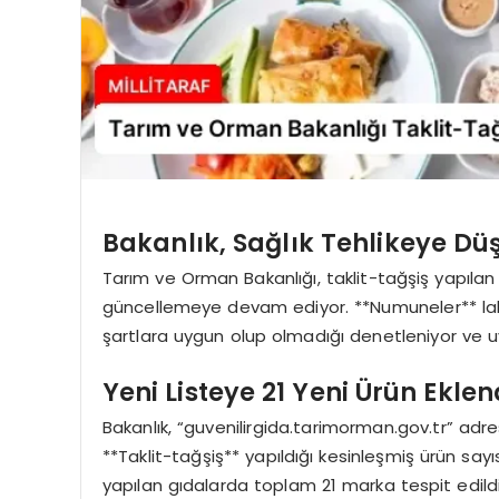
Bakanlık, Sağlık Tehlikeye Düş
Tarım ve Orman Bakanlığı, taklit-tağşiş yapılan v
güncellemeye devam ediyor. **Numuneler** labor
şartlara uygun olup olmadığı denetleniyor ve uy
Yeni Listeye 21 Yeni Ürün Eklen
Bakanlık, “guvenilirgida.tarimorman.gov.tr” adre
**Taklit-tağşiş** yapıldığı kesinleşmiş ürün sayısı
yapılan gıdalarda toplam 21 marka tespit edildi