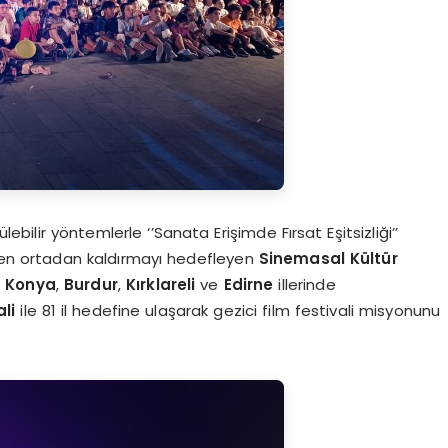
lebilir yöntemlerle ‘’Sanata Erişimde Fırsat Eşitsizliği’’
n ortadan kaldırmayı hedefleyen
Sinemasal Kültür
e
Konya
,
Burdur
,
Kırklareli
ve
Edirne
illerinde
li
ile 81 il hedefine ulaşarak gezici film festivali misyonunu