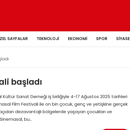
ZEL SAYFALAR
TEKNOLOJI
EKONOMI
SPOR
SIYASE
şladı
ali başladı
ültür Sanat Derneği iş birliğiyle 4-17 Ağustos 2025 tarihleri
asal Film Festivali ile on bin çocuk, genç ve yetişkine gerçek
çıdan dezavantajlı bölgelerde yaşayan çocukları ve
n Sinemasal, bu…