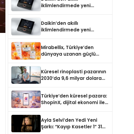
iklimlendirmede yeni
dönem: Madoka Plus
Türkiye’de
Daikin’den akıllı
iklimlendirmede yeni
dönem: Madoka Plus
Türkiye’de
Mirabellix, Türkiye’den
dünyaya uzanan güçlü
büyümesini sürdürüyor
Küresel rinoplasti pazarının
2030’da 9,6 milyar dolara
ulaşması bekleniyor
Türkiye’den küresel pazara:
ShopinX, dijital ekonomi ile
gerçek dünya alışverişini bir
araya getirmeyi hedefliyor
Ayla Selvi’den Yedi Yeni
Şarkı: “Kayıp Kasetler 1” 31
Temmuz’da Yayımlandı