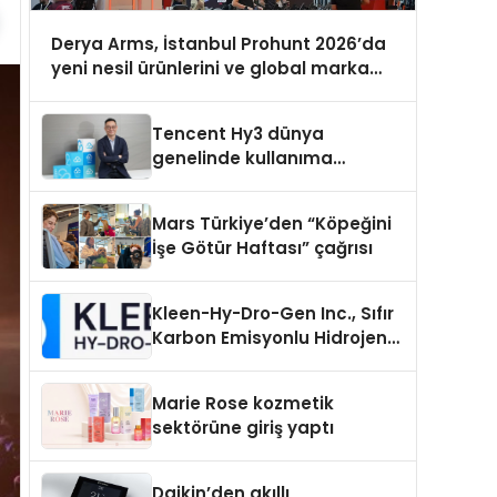
Derya Arms, İstanbul Prohunt 2026’da
yeni nesil ürünlerini ve global marka
vizyonunu sergiledi
Tencent Hy3 dünya
genelinde kullanıma
sunuldu
Mars Türkiye’den “Köpeğini
İşe Götür Haftası” çağrısı
Kleen-Hy-Dro-Gen Inc., Sıfır
Karbon Emisyonlu Hidrojen
Isıtma Teknolojisinde ISO ve
TSSA Düzenleyici Onaylarını
Marie Rose kozmetik
Aldı
sektörüne giriş yaptı
Daikin’den akıllı