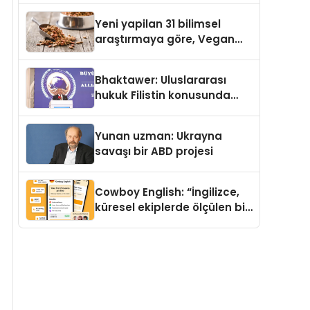
Yeni yapilan 31 bilimsel
araştırmaya göre, Vegan
Köpek Maması ve Vegan
Kedi Mamasının İyi
Bhaktawer: Uluslararası
Sindirildiğini Ortaya Koydu
hukuk Filistin konusunda
çifte standart uyguluyor
Yunan uzman: Ukrayna
savaşı bir ABD projesi
Cowboy English: “İngilizce,
küresel ekiplerde ölçülen bir
iş yetkinliğine dönüşüyor”