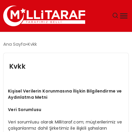
GÜNDEM
Ana Sayfa
Kvkk
ÖZEL SAYFALAR
Kvkk
TEKNOLOJI
EKONOMI
Kişisel Verilerin Korunmasına İlişkin Bilgilendirme ve
Aydınlatma Metni
SPOR
Veri Sorumlusu
SIYASET
Veri sorumlusu olarak Millitaraf.com; müşterilerimiz ve
çalışanlarımız dahil Şirketimiz ile ilişkili şahısların
MAGAZIN