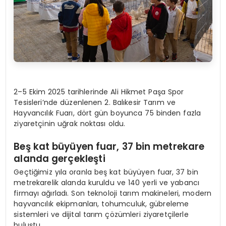
2–5 Ekim 2025 tarihlerinde Ali Hikmet Paşa Spor
Tesisleri’nde düzenlenen 2. Balıkesir Tarım ve
Hayvancılık Fuarı, dört gün boyunca 75 binden fazla
ziyaretçinin uğrak noktası oldu.
Beş k
at b
üyüyen f
uar, 37
bin metrekare
alanda gerçekleşti
Geçtiğimiz yıla oranla beş kat büyüyen fuar, 37 bin
metrekarelik alanda kuruldu ve 140 yerli ve yabancı
firmayı ağırladı. Son teknoloji tarım makineleri, modern
hayvancılık ekipmanları, tohumculuk, gübreleme
sistemleri ve dijital tarım çözümleri ziyaretçilerle
buluştu.