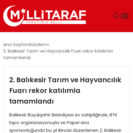
GÜNDEM
Ana Sayfa
Gündem
2. Balıkesir Tarım ve Hayvancılık Fuarı rekor katılımla
ÖZEL SAYFALAR
tamamlandı
TEKNOLOJI
2. Balıkesir Tarım ve Hayvancılık
EKONOMI
Fuarı rekor katılımla
tamamlandı
SPOR
Balıkesir Büyükşehir Belediyesi ev sahipliğinde, BTK
SIYASET
Expo organizasyonuyla ve Papel ana
sponsorluğunda bu yıl ikincisi düzenlenen 2. Balıkesir
MAGAZIN