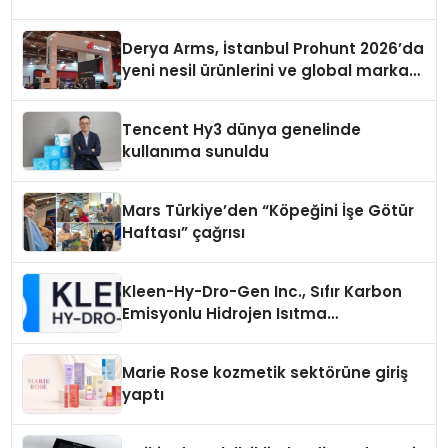
Derya Arms, İstanbul Prohunt 2026’da
yeni nesil ürünlerini ve global marka
vizyonunu sergiledi
Tencent Hy3 dünya genelinde
kullanıma sunuldu
Mars Türkiye’den “Köpeğini İşe Götür
Haftası” çağrısı
Kleen-Hy-Dro-Gen Inc., Sıfır Karbon
Emisyonlu Hidrojen Isıtma
Teknolojisinde ISO ve TSSA
Düzenleyici Onaylarını Aldı
Marie Rose kozmetik sektörüne giriş
yaptı