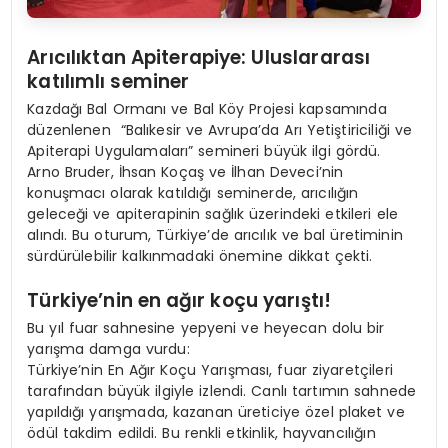
Arıcılıktan Apiterapiye: Uluslararası
katılımlı seminer
Kazdağı Bal Ormanı ve Bal Köy Projesi kapsamında
düzenlenen “Balıkesir ve Avrupa’da Arı Yetiştiriciliği ve
Apiterapi Uygulamaları” semineri büyük ilgi gördü.
Arno Bruder, İhsan Koçaş ve İlhan Deveci’nin
konuşmacı olarak katıldığı seminerde, arıcılığın
geleceği ve apiterapinin sağlık üzerindeki etkileri ele
alındı. Bu oturum, Türkiye’de arıcılık ve bal üretiminin
sürdürülebilir kalkınmadaki önemine dikkat çekti.
Türkiye
’
nin en ağı
r ko
çu yarıştı
!
Bu yıl fuar sahnesine yepyeni ve heyecan dolu bir
yarışma damga vurdu:
Türkiye’nin En Ağır Koçu Yarışması, fuar ziyaretçileri
tarafından büyük ilgiyle izlendi. Canlı tartımın sahnede
yapıldığı yarışmada, kazanan üreticiye özel plaket ve
ödül takdim edildi. Bu renkli etkinlik, hayvancılığın