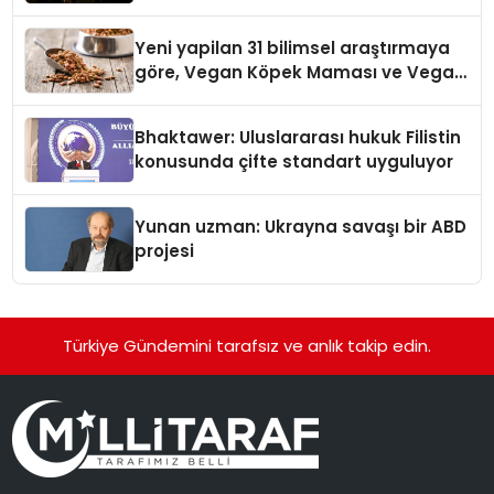
Yeni yapilan 31 bilimsel araştırmaya
göre, Vegan Köpek Maması ve Vegan
Kedi Mamasının İyi Sindirildiğini
Ortaya Koydu
Bhaktawer: Uluslararası hukuk Filistin
konusunda çifte standart uyguluyor
Yunan uzman: Ukrayna savaşı bir ABD
projesi
Türkiye Gündemini tarafsız ve anlık takip edin.