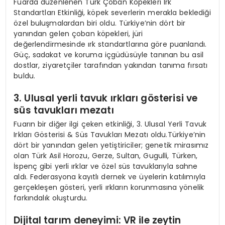
Fuarda düzenlenen Türk Çoban Köpekleri Irk
Standartları Etkinliği, köpek severlerin merakla beklediği
özel buluşmalardan biri oldu. Türkiye’nin dört bir
yanından gelen çoban köpekleri, jüri
değerlendirmesinde ırk standartlarına göre puanlandı.
Güç, sadakat ve koruma içgüdüsüyle tanınan bu asil
dostlar, ziyaretçiler tarafından yakından tanıma fırsatı
buldu.
3. Ulusal yerli tavuk ırkları g
ö
sterisi ve
süs tavukları mezatı
Fuarın bir diğer ilgi çeken etkinliği, 3. Ulusal Yerli Tavuk
Irkları Gösterisi & Süs Tavukları Mezatı oldu.Türkiye’nin
dört bir yanından gelen yetiştiriciler; genetik mirasımız
olan Türk Asil Horozu, Gerze, Sultan, Gugulli, Türken,
İspenç gibi yerli ırklar ve özel süs tavuklarıyla sahne
aldı. Federasyona kayıtlı dernek ve üyelerin katılımıyla
gerçekleşen gösteri, yerli ırkların korunmasına yönelik
farkındalık oluşturdu.
Dijital tarım deneyimi: VR ile zeytin