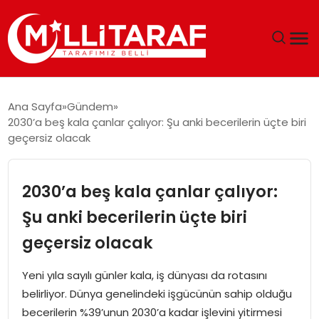
GÜNDEM
Ana Sayfa
Gündem
2030’a beş kala çanlar çalıyor: Şu anki becerilerin üçte biri
ÖZEL SAYFALAR
geçersiz olacak
TEKNOLOJI
2030’a beş kala çanlar çalıyor:
EKONOMI
Şu anki becerilerin üçte biri
geçersiz olacak
SPOR
Yeni yıla sayılı günler kala, iş dünyası da rotasını
SIYASET
belirliyor. Dünya genelindeki işgücünün sahip olduğu
becerilerin %39’unun 2030’a kadar işlevini yitirmesi
MAGAZIN