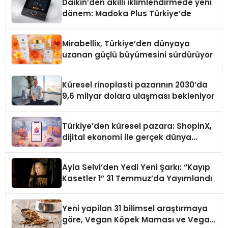
Daikin’den akıllı iklimlendirmede yeni
dönem: Madoka Plus Türkiye’de
Mirabellix, Türkiye’den dünyaya
uzanan güçlü büyümesini sürdürüyor
Küresel rinoplasti pazarının 2030’da
9,6 milyar dolara ulaşması bekleniyor
Türkiye’den küresel pazara: ShopinX,
dijital ekonomi ile gerçek dünya
alışverişini bir araya getirmeyi
hedefliyor
Ayla Selvi’den Yedi Yeni Şarkı: “Kayıp
Kasetler 1” 31 Temmuz’da Yayımlandı
Yeni yapilan 31 bilimsel araştırmaya
göre, Vegan Köpek Maması ve Vegan