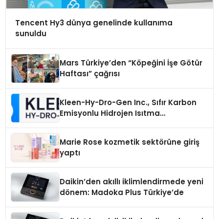
Tencent Hy3 dünya genelinde kullanıma
sunuldu
Mars Türkiye’den “Köpeğini İşe Götür
Haftası” çağrısı
Kleen-Hy-Dro-Gen Inc., Sıfır Karbon
Emisyonlu Hidrojen Isıtma
Teknolojisinde ISO ve TSSA
Düzenleyici Onaylarını Aldı
Marie Rose kozmetik sektörüne giriş
yaptı
Daikin’den akıllı iklimlendirmede yeni
dönem: Madoka Plus Türkiye’de