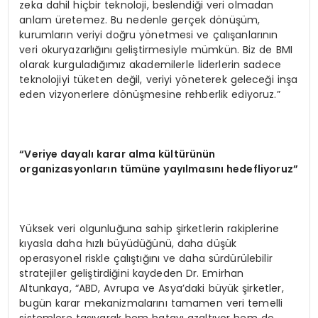
zeka dahil hiçbir teknoloji, beslendiği veri olmadan
anlam üretemez. Bu nedenle gerçek dönüşüm,
kurumların veriyi doğru yönetmesi ve çalışanlarının
veri okuryazarlığını geliştirmesiyle mümkün. Biz de BMI
olarak kurguladığımız akademilerle liderlerin sadece
teknolojiyi tüketen değil, veriyi yöneterek geleceği inşa
eden vizyonerlere dönüşmesine rehberlik ediyoruz.”
“Veriye dayalı karar alma kültürünün
organizasyonların tümüne yayılmasını hedefliyoruz”
Yüksek veri olgunluğuna sahip şirketlerin rakiplerine
kıyasla daha hızlı büyüdüğünü, daha düşük
operasyonel riskle çalıştığını ve daha sürdürülebilir
stratejiler geliştirdiğini kaydeden Dr. Emirhan
Altunkaya, “ABD, Avrupa ve Asya’daki büyük şirketler,
bugün karar mekanizmalarını tamamen veri temelli
sistemlere taşıyarak hem hatayı azaltıyor hem de