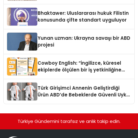
Kedi Mamasının İyi Sindirildiğini
Ortaya Koydu
Bhaktawer: Uluslararası hukuk Filistin
konusunda çifte standart uyguluyor
Yunan uzman: Ukrayna savaşı bir ABD
projesi
Cowboy English: “İngilizce, küresel
ekiplerde ölçülen bir iş yetkinliğine
dönüşüyor”
Türk Girişimci Annenin Geliştirdiği
Ürün ABD’de Bebeklerde Güvenli Uyku
Standardına Yeni Bir Bakış Açısı
Getiriyor.
Türkiye Gündemini tarafsız ve anlık takip edin.