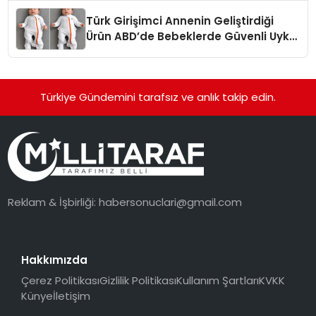
Türk Girişimci Annenin Geliştirdiği
Ürün ABD’de Bebeklerde Güvenli Uyku
Standardına Yeni Bir Bakış Açısı
Getiriyor.
Türkiye Gündemini tarafsız ve anlık takip edin.
Reklam & İşbirliği:
habersonuclari@gmail.com
Hakkımızda
Çerez Politikası
Gizlilik Politikası
Kullanım Şartları
KVKK
Künye
İletişim