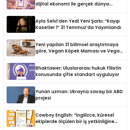
dijital ekonomi ile gerçek dünya
alışverişini bir araya getirmeyi
hedefliyor
Ayla Selvi’den Yedi Yeni Şarkı: “Kayıp
Kasetler 1” 31 Temmuz’da Yayımlandı
Yeni yapilan 31 bilimsel araştırmaya
göre, Vegan Köpek Maması ve Vegan
Kedi Mamasının İyi Sindirildiğini
Ortaya Koydu
Bhaktawer: Uluslararası hukuk Filistin
konusunda çifte standart uyguluyor
Yunan uzman: Ukrayna savaşı bir ABD
projesi
Cowboy English: “İngilizce, küresel
ekiplerde ölçülen bir iş yetkinliğine
dönüşüyor”