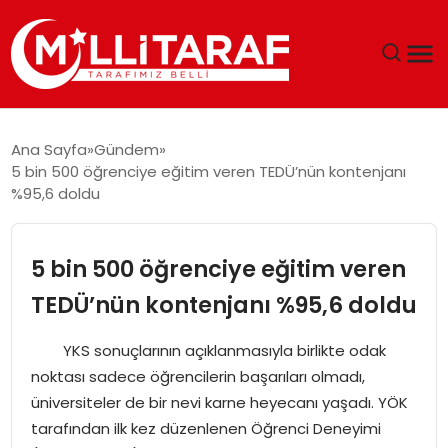
GÜNDEM
Ana Sayfa
Gündem
5 bin 500 öğrenciye eğitim veren TEDÜ’nün kontenjanı
ÖZEL SAYFALAR
%95,6 doldu
TEKNOLOJI
5 bin 500 öğrenciye eğitim veren
EKONOMI
TEDÜ’nün kontenjanı %95,6 doldu
SPOR
YKS sonuçlarının açıklanmasıyla birlikte odak
noktası sadece öğrencilerin başarıları olmadı,
SIYASET
üniversiteler de bir nevi karne heyecanı yaşadı. YÖK
tarafından ilk kez düzenlenen Öğrenci Deneyimi
MAGAZIN