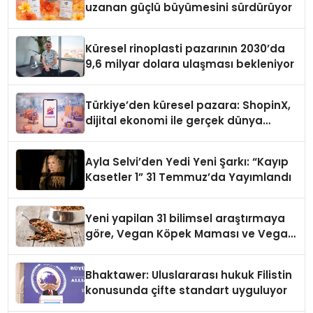
uzanan güçlü büyümesini sürdürüyor
Küresel rinoplasti pazarının 2030’da
9,6 milyar dolara ulaşması bekleniyor
Türkiye’den küresel pazara: ShopinX,
dijital ekonomi ile gerçek dünya
alışverişini bir araya getirmeyi
hedefliyor
Ayla Selvi’den Yedi Yeni Şarkı: “Kayıp
Kasetler 1” 31 Temmuz’da Yayımlandı
Yeni yapilan 31 bilimsel araştırmaya
göre, Vegan Köpek Maması ve Vegan
Kedi Mamasının İyi Sindirildiğini
Ortaya Koydu
Bhaktawer: Uluslararası hukuk Filistin
konusunda çifte standart uyguluyor