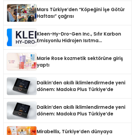
Mars Türkiye’den “Köpeğini İşe Götür
Haftası” çağrısı
Kleen-Hy-Dro-Gen Inc., Sıfır Karbon
Emisyonlu Hidrojen Isıtma
Teknolojisinde ISO ve TSSA
Düzenleyici Onaylarını Aldı
Marie Rose kozmetik sektörüne giriş
yaptı
Daikin’den akıllı iklimlendirmede yeni
dönem: Madoka Plus Türkiye’de
Daikin’den akıllı iklimlendirmede yeni
dönem: Madoka Plus Türkiye’de
Mirabellix, Türkiye’den dünyaya