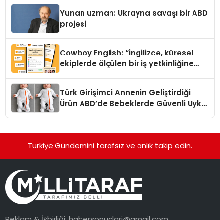
Yunan uzman: Ukrayna savaşı bir ABD
projesi
Cowboy English: “İngilizce, küresel
ekiplerde ölçülen bir iş yetkinliğine
dönüşüyor”
Türk Girişimci Annenin Geliştirdiği
Ürün ABD’de Bebeklerde Güvenli Uyku
Standardına Yeni Bir Bakış Açısı
Getiriyor.
Türkiye Gündemini tarafsız ve anlık takip edin.
Reklam & İşbirliği:
habersonuclari@gmail.com