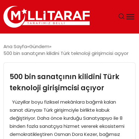
GÜNDEM
Ana Sayfa
Gündem
500 bin sanatçının kilidini Türk teknoloji girişimcisi açıyor
ÖZEL SAYFALAR
TEKNOLOJI
500 bin sanatçının kilidini Türk
teknoloji girişimcisi açıyor
EKONOMI
Yüzyıllar boyu fiziksel mekânlara bağımlı kalan
SPOR
sanat dünyası Türk girişimciyle birlikte kabuk
değiştiriyor. Daha önce kurduğu Sanatyapıyo ile 8
SIYASET
binden fazla sanatçıya hizmet vererek ekosistemi
demokratikleştiren Osman Dora Kezer, bağımsız
MAGAZIN