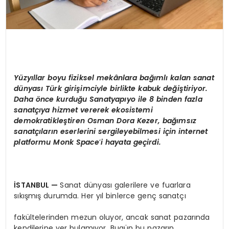
Y
üzyıllar boyu fiziksel mekânlara bağımlı kalan sanat
dünyası Türk girişimciyle birlikte kabuk değiştiriyor.
Daha
ö
nce kurduğu Sanatyapıyo ile 8 binden fazla
sanatçıya hizmet vererek ekosistemi
demokratikleştiren Osman Dora Kezer, bağımsız
sanatçıların eserlerini sergileyebilmesi için internet
platformu Monk
Space
’
i hayata geçirdi.
İSTANBUL
—
Sanat dünyası galerilere ve fuarlara
sıkışmış durumda. Her yıl binlerce genç sanatçı
fakültelerinden mezun oluyor, ancak sanat pazarında
kendilerine yer bulamıyor. Bugün bu pazarın