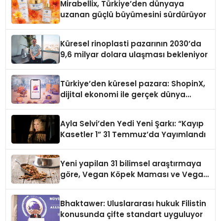
Mirabellix, Türkiye’den dünyaya
uzanan güçlü büyümesini sürdürüyor
Küresel rinoplasti pazarının 2030’da
9,6 milyar dolara ulaşması bekleniyor
Türkiye’den küresel pazara: ShopinX,
dijital ekonomi ile gerçek dünya
alışverişini bir araya getirmeyi
hedefliyor
Ayla Selvi’den Yedi Yeni Şarkı: “Kayıp
Kasetler 1” 31 Temmuz’da Yayımlandı
Yeni yapilan 31 bilimsel araştırmaya
göre, Vegan Köpek Maması ve Vegan
Kedi Mamasının İyi Sindirildiğini
Ortaya Koydu
Bhaktawer: Uluslararası hukuk Filistin
konusunda çifte standart uyguluyor