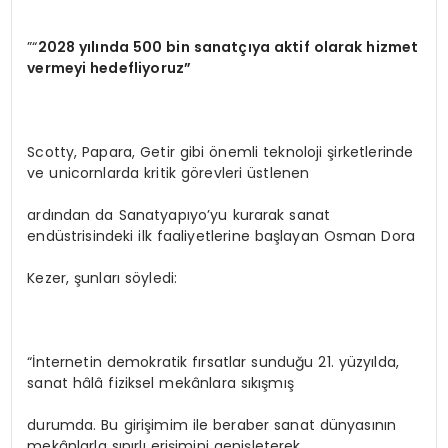
”“
2028 yılında 500 bin sanatçıya aktif olarak hizmet
vermeyi hedefliyoruz”
Scotty, Papara, Getir gibi önemli teknoloji şirketlerinde
ve unicornlarda kritik görevleri üstlenen
ardından da Sanatyapıyo’yu kurarak sanat
endüstrisindeki ilk faaliyetlerine başlayan Osman Dora
Kezer, şunları söyledi:
“İnternetin demokratik fırsatlar sunduğu 21. yüzyılda,
sanat hâlâ fiziksel mekânlara sıkışmış
durumda. Bu girişimim ile beraber sanat dünyasının
mekânlarla sınırlı erişimini genişleterek