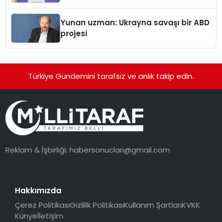
Yunan uzman: Ukrayna savaşı bir ABD
projesi
Türkiye Gündemini tarafsız ve anlık takip edin.
Reklam & İşbirliği:
habersonuclari@gmail.com
Hakkımızda
Çerez Politikası
Gizlilik Politikası
Kullanım Şartları
KVKK
Künye
İletişim