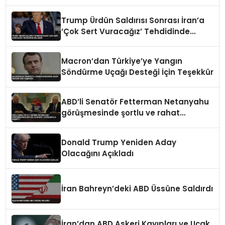
Trump Ürdün Saldırısı Sonrası İran’a
‘Çok Sert Vuracağız’ Tehdidinde
Bulundu
Macron’dan Türkiye’ye Yangın
Söndürme Uçağı Desteği İçin Teşekkür
ABD’li Senatör Fetterman Netanyahu
görüşmesinde şortlu ve rahat
tavırlarıyla şaşırttı
Donald Trump Yeniden Aday
Olacağını Açıkladı
İran Bahreyn’deki ABD Üssüne Saldırdı
İran’dan ABD Askeri Kayıpları ve Uçak