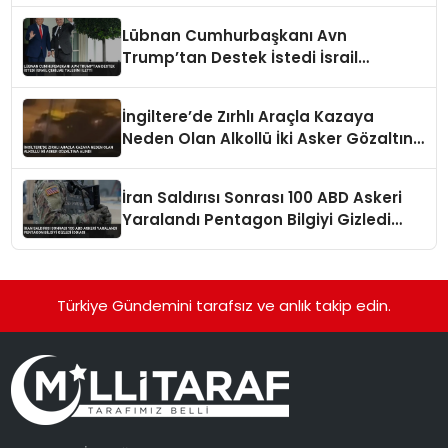
Lübnan Cumhurbaşkanı Avn
Trump’tan Destek İstedi İsrail
Çekilme Talebini İletti
İngiltere’de Zırhlı Araçla Kazaya
Neden Olan Alkollü İki Asker Gözaltına
Alındı
İran Saldırısı Sonrası 100 ABD Askeri
Yaralandı Pentagon Bilgiyi Gizledi
İddiası
Türkiye Gündemini tarafsız ve anlık takip edin.