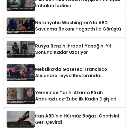
İmhaları İddiası
Netanyahu Washington’da ABD
Savunma Bakanı Hegseth ile Görüştü
Rusya Benzin İhracat Yasağını Yıl
Sonuna Kadar Uzatıyor
Meksika’da Gazeteci Francisco
Alejandro Leyva Restoranda
Vurularak Öldürüldü
Yemen’de Tarihi Atama Efrah
Abdulaziz ez-Zube İlk Kadın Dışişleri
Bakanı Oldu
İran ABD’nin Hürmüz Boğazı Önerisini
Geri Çevirdi