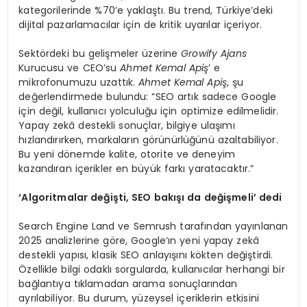
kategorilerinde %70’e yaklaştı. Bu trend, Türkiye’deki
dijital pazarlamacılar için de kritik uyarılar içeriyor.
Sektördeki bu gelişmeler üzerine
Growify Ajans
Kurucusu ve CEO’su
Ahmet Kemal Apiş
’ e
mikrofonumuzu uzattık.
Ahmet Kemal Apiş
, şu
değerlendirmede bulundu: “SEO artık sadece Google
için değil, kullanıcı yolculuğu için optimize edilmelidir.
Yapay zekâ destekli sonuçlar, bilgiye ulaşımı
hızlandırırken, markaların görünürlüğünü azaltabiliyor.
Bu yeni dönemde kalite, otorite ve deneyim
kazandıran içerikler en büyük farkı yaratacaktır.”
‘
Algoritmalar değişti, SEO bakışı
da de
ğiş
meli
’
dedi
Search Engine Land ve Semrush tarafından yayınlanan
2025 analizlerine göre, Google’ın yeni yapay zekâ
destekli yapısı, klasik SEO anlayışını kökten değiştirdi.
Özellikle bilgi odaklı sorgularda, kullanıcılar herhangi bir
bağlantıya tıklamadan arama sonuçlarından
ayrılabiliyor. Bu durum, yüzeysel içeriklerin etkisini