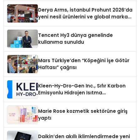
Derya Arms, İstanbul Prohunt 2026’da
yeni nesil ürünlerini ve global marka
vizyonunu sergiledi
Tencent Hy3 dünya genelinde
kullanıma sunuldu
Mars Türkiye’den “Köpeğini İşe Götür
Haftası” çağrısı
Kleen-Hy-Dro-Gen Inc., Sıfır Karbon
Emisyonlu Hidrojen Isıtma
Teknolojisinde ISO ve TSSA
Düzenleyici Onaylarını Aldı
Marie Rose kozmetik sektörüne giriş
yaptı
Daikin’den akıllı iklimlendirmede yeni