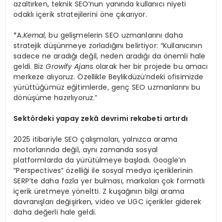
azaltırken, teknik SEO’nun yanında kullanıcı niyeti
odaklı içerik stratejilerini öne çıkarıyor.
*A.
Kemal
, bu gelişmelerin SEO uzmanlarını daha
stratejik düşünmeye zorladığını belirtiyor: “Kullanıcının
sadece ne aradığı değil, neden aradığı da önemli hale
geldi. Biz
Growify Ajans
olarak her bir projede bu amacı
merkeze alıyoruz. Özellikle Beylikdüzü’ndeki ofisimizde
yürüttüğümüz eğitimlerde, genç SEO uzmanlarını bu
dönüşüme hazırlıyoruz.”
Sekt
ö
rdeki yapay zekâ devrimi rekabeti artırdı
2025 itibariyle SEO çalışmaları, yalnızca arama
motorlarında değil, aynı zamanda sosyal
platformlarda da yürütülmeye başladı. Google’ın
“Perspectives” özelliği ile sosyal medya içeriklerinin
SERP’te daha fazla yer bulması, markaları çok formatlı
içerik üretmeye yöneltti. Z kuşağının bilgi arama
davranışları değişirken, video ve UGC içerikler giderek
daha değerli hale geldi.