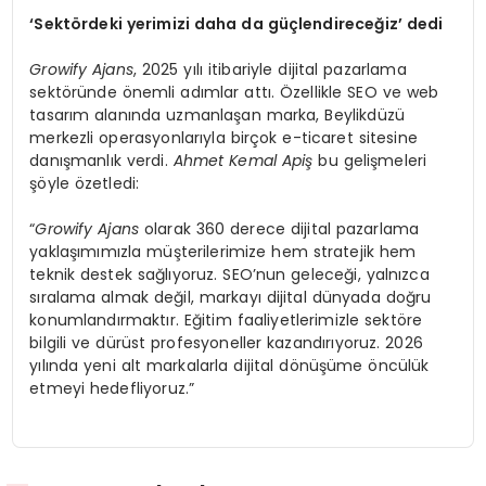
‘
Sekt
ö
rdeki yerimizi daha da güçlendireceğ
iz
’
dedi
Growify Ajans
, 2025 yılı itibariyle dijital pazarlama
sektöründe önemli adımlar attı. Özellikle SEO ve web
tasarım alanında uzmanlaşan marka, Beylikdüzü
merkezli operasyonlarıyla birçok e-ticaret sitesine
danışmanlık verdi.
Ahmet Kemal Apiş
bu gelişmeleri
şöyle özetledi:
“
Growify Ajans
olarak 360 derece dijital pazarlama
yaklaşımımızla müşterilerimize hem stratejik hem
teknik destek sağlıyoruz. SEO’nun geleceği, yalnızca
sıralama almak değil, markayı dijital dünyada doğru
konumlandırmaktır. Eğitim faaliyetlerimizle sektöre
bilgili ve dürüst profesyoneller kazandırıyoruz. 2026
yılında yeni alt markalarla dijital dönüşüme öncülük
etmeyi hedefliyoruz.”