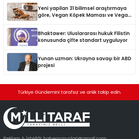
Yeni yapilan 31 bilimsel araştırmaya
göre, Vegan Köpek Maması ve Vegan
Kedi Mamasının İyi Sindirildiğini
Ortaya Koydu
Bhaktawer: Uluslararası hukuk Filistin
konusunda çifte standart uyguluyor
Yunan uzman: Ukrayna savaşı bir ABD
projesi
Türkiye Gündemini tarafsız ve anlık takip edin.
Reklam & İşbirliği:
habersonuclari@gmail.com