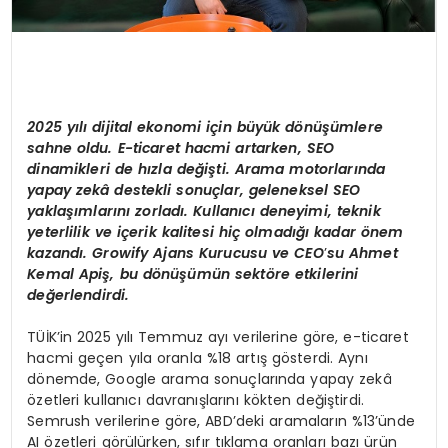
2025 yılı dijital ekonomi için büyü
k d
ö
nüşümlere
sahne oldu. E-ticaret hacmi artarken, SEO
dinamikleri de hızla değişti. Arama motorlarında
yapay zekâ destekli sonuçlar, geleneksel SEO
yaklaşımlarını zorladı. Kullanıcı deneyimi, teknik
yeterlilik ve içerik kalitesi hiç olmadığı kadar
ö
nem
kazandı. Growify Ajans Kurucusu ve CEO
’
su Ahmet
Kemal Apiş, bu d
ö
nüşümün sekt
ö
re etkilerini
değerlendirdi.
TÜİK’in 2025 yılı Temmuz ayı verilerine göre, e-ticaret
hacmi geçen yıla oranla %18 artış gösterdi. Aynı
dönemde, Google arama sonuçlarında yapay zekâ
özetleri kullanıcı davranışlarını kökten değiştirdi.
Semrush verilerine göre, ABD’deki aramaların %13’ünde
AI özetleri görülürken, sıfır tıklama oranları bazı ürün