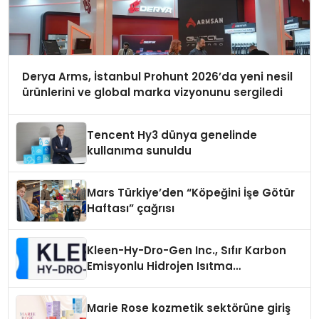
Derya Arms, İstanbul Prohunt 2026’da yeni nesil
ürünlerini ve global marka vizyonunu sergiledi
Tencent Hy3 dünya genelinde
kullanıma sunuldu
Mars Türkiye’den “Köpeğini İşe Götür
Haftası” çağrısı
Kleen-Hy-Dro-Gen Inc., Sıfır Karbon
Emisyonlu Hidrojen Isıtma
Teknolojisinde ISO ve TSSA
Düzenleyici Onaylarını Aldı
Marie Rose kozmetik sektörüne giriş