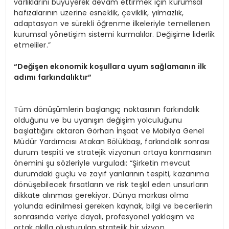
varlıklarını büyüyerek devam ettirmek için kurumsal
hafızalarının üzerine esneklik, çeviklik, yılmazlık,
adaptasyon ve sürekli öğrenme ilkeleriyle temellenen
kurumsal yönetişim sistemi kurmalılar. Değişime liderlik
etmeliler.”
“Değişen ekonomik koşullara uyum sağlamanın ilk
adımı farkı
ndal
ıktır”
Tüm dönüşümlerin başlangıç noktasının farkındalık
olduğunu ve bu uyanışın değişim yolculuğunu
başlattığını aktaran Görhan İnşaat ve Mobilya Genel
Müdür Yardımcısı Atakan Bölükbaşı, farkındalık sonrası
durum tespiti ve stratejik vizyonun ortaya konmasının
önemini şu sözleriyle vurguladı: “Şirketin mevcut
durumdaki güçlü ve zayıf yanlarının tespiti, kazanıma
dönüşebilecek fırsatların ve risk teşkil eden unsurların
dikkate alınması gerekiyor. Dünya markası olma
yolunda edinilmesi gereken kaynak, bilgi ve becerilerin
sonrasında veriye dayalı, profesyonel yaklaşım ve
ortak akılla oluşturulan stratejik bir vizyon