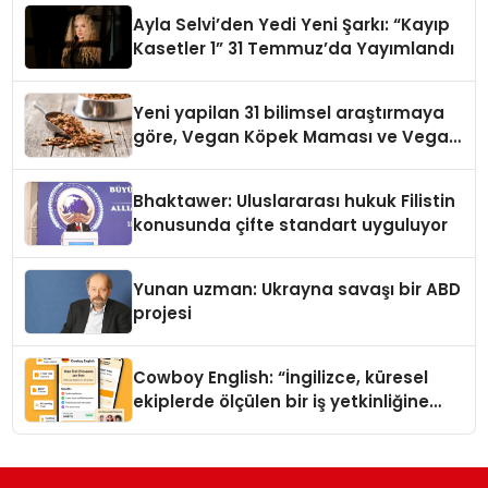
hedefliyor
Ayla Selvi’den Yedi Yeni Şarkı: “Kayıp
Kasetler 1” 31 Temmuz’da Yayımlandı
Yeni yapilan 31 bilimsel araştırmaya
göre, Vegan Köpek Maması ve Vegan
Kedi Mamasının İyi Sindirildiğini
Ortaya Koydu
Bhaktawer: Uluslararası hukuk Filistin
konusunda çifte standart uyguluyor
Yunan uzman: Ukrayna savaşı bir ABD
projesi
Cowboy English: “İngilizce, küresel
ekiplerde ölçülen bir iş yetkinliğine
dönüşüyor”