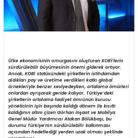
Ülke ekonomisinin omurgasını oluşturan KOBİ’lerin
sürdürülebilir büyümesinin önemi giderek artıyor.
Ancak,
KOB
İ statüsündeki şirketlerin istihdamdan
aldıkları pay ve üretime verdikleri katkı global
örnekleriyle benzer seviyedey
ken
, ortalama ömürleri
onlardan ayrışarak geride kalıyor. Türkiye’deki
şirketlerin ortalama faaliyet ömrünün kurucu
yöneticinin işin başında kaldığı dönem ile kısıtlı
kaldığını
n alt
ını ç
izen G
örhan İnşaat ve Mobilya
Genel Müdür Yardımcısı Atakan Bölükbaşı, bu
durumu Türkiye’nin sürdürülebilir kalkınması
açısından hedeflediği yerden uzak olması şeklinde