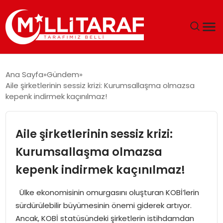
GÜNDEM
Ana Sayfa
Gündem
Aile şirketlerinin sessiz krizi: Kurumsallaşma olmazsa
ÖZEL SAYFALAR
kepenk indirmek kaçınılmaz!
TEKNOLOJI
Aile şirketlerinin sessiz krizi:
EKONOMI
Kurumsallaşma olmazsa
kepenk indirmek kaçınılmaz!
SPOR
Ülke ekonomisinin omurgasını oluşturan KOBİ’lerin
SIYASET
sürdürülebilir büyümesinin önemi giderek artıyor.
Ancak, KOBİ statüsündeki şirketlerin istihdamdan
MAGAZIN