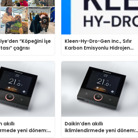
iye’den “Köpeğini İşe
Kleen-Hy-Dro-Gen Inc., Sıfır
tası” çağrısı
Karbon Emisyonlu Hidrojen
Isıtma Teknolojisinde ISO ve
TSSA Düzenleyici Onaylarını
Aldı
 akıllı
Daikin’den akıllı
dirmede yeni dönem:
iklimlendirmede yeni dönem:
lus Türkiye’de
Madoka Plus Türkiye’de