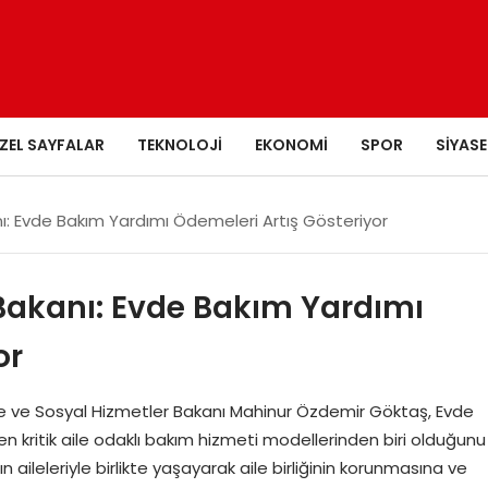
ZEL SAYFALAR
TEKNOLOJI
EKONOMI
SPOR
SIYASE
nı: Evde Bakım Yardımı Ödemeleri Artış Gösteriyor
 Bakanı: Evde Bakım Yardımı
or
ile ve Sosyal Hizmetler Bakanı Mahinur Özdemir Göktaş, Evde
n kritik aile odaklı bakım hizmeti modellerinden biri olduğunu
 aileleriyle birlikte yaşayarak aile birliğinin korunmasına ve