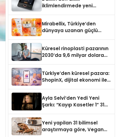
iklimlendirmede yeni
dönem: Madoka Plus
Türkiye’de
Mirabellix, Türkiye’den
dünyaya uzanan güçlü
büyümesini sürdürüyor
Küresel rinoplasti pazarının
2030’da 9,6 milyar dolara
ulaşması bekleniyor
Türkiye’den küresel pazara:
ShopinX, dijital ekonomi ile
gerçek dünya alışverişini bir
araya getirmeyi hedefliyor
Ayla Selvi’den Yedi Yeni
Şarkı: “Kayıp Kasetler 1” 31
Temmuz’da Yayımlandı
Yeni yapilan 31 bilimsel
araştırmaya göre, Vegan
Köpek Maması ve Vegan