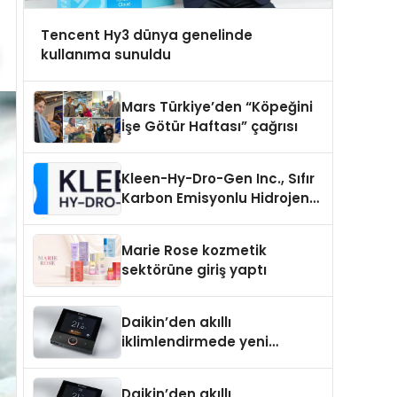
Tencent Hy3 dünya genelinde
kullanıma sunuldu
Mars Türkiye’den “Köpeğini
İşe Götür Haftası” çağrısı
Kleen-Hy-Dro-Gen Inc., Sıfır
Karbon Emisyonlu Hidrojen
Isıtma Teknolojisinde ISO ve
TSSA Düzenleyici Onaylarını
Marie Rose kozmetik
Aldı
sektörüne giriş yaptı
Daikin’den akıllı
iklimlendirmede yeni
dönem: Madoka Plus
Türkiye’de
Daikin’den akıllı