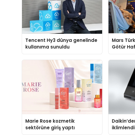
Tencent Hy3 dünya genelinde
Mars Türk
kullanıma sunuldu
Götür Haf
Marie Rose kozmetik
Daikin’den
sektörüne giriş yaptı
iklimlen
Madoka P