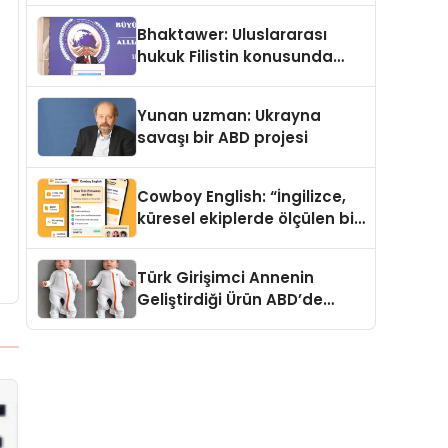
Kedi Mamasının İyi
Bhaktawer: Uluslararası
Sindirildiğini Ortaya Koydu
hukuk Filistin konusunda
çifte standart uyguluyor
Yunan uzman: Ukrayna
savaşı bir ABD projesi
Cowboy English: “İngilizce,
küresel ekiplerde ölçülen bir
iş yetkinliğine dönüşüyor”
Türk Girişimci Annenin
Geliştirdiği Ürün ABD’de
Bebeklerde Güvenli Uyku
Standardına Yeni Bir Bakış
Açısı Getiriyor.