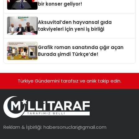
bir konser geliyor!
Aksuvital’den hayvansal gıda
takviyeleri için yeni iş birliği
Grafik roman sanatında çığır açan
Burada şimdi Türkçe’de!
Türkiye Gündemini tarafsız ve anlık takip edin.
Reklam & İşbirliği:
habersonuclari@gmail.com