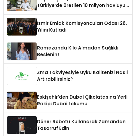
Türkiye’de üretilen 10 milyon havluyu
her yıl Amerikalı tüketicilerle
buluşturuyor
İzmir Emlak Komisyoncuları Odası 26.
Yılını Kutladı
Ramazanda Kilo Almadan Sağlıklı
Beslenin!
Zma Takviyesiyle Uyku Kalitenizi Nasıl
Artırabilirsiniz?
Eskişehir’den Dubai Çikolatasına Yerli
Rakip: Dubai Lokumu
Döner Robotu Kullanarak Zamandan
Tasarruf Edin