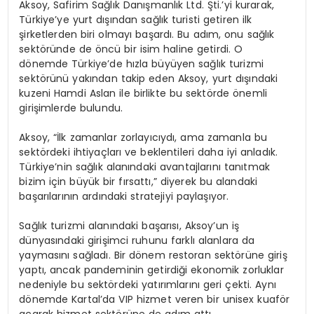
Aksoy, Safirim Sağlık Danışmanlık Ltd. Şti.’yi kurarak,
Türkiye’ye yurt dışından sağlık turisti getiren ilk
şirketlerden biri olmayı başardı. Bu adım, onu sağlık
sektöründe de öncü bir isim haline getirdi. O
dönemde Türkiye’de hızla büyüyen sağlık turizmi
sektörünü yakından takip eden Aksoy, yurt dışındaki
kuzeni Hamdi Aslan ile birlikte bu sektörde önemli
girişimlerde bulundu.
Aksoy, “İlk zamanlar zorlayıcıydı, ama zamanla bu
sektördeki ihtiyaçları ve beklentileri daha iyi anladık.
Türkiye’nin sağlık alanındaki avantajlarını tanıtmak
bizim için büyük bir fırsattı,” diyerek bu alandaki
başarılarının ardındaki stratejiyi paylaşıyor.
Sağlık turizmi alanındaki başarısı, Aksoy’un iş
dünyasındaki girişimci ruhunu farklı alanlara da
yaymasını sağladı. Bir dönem restoran sektörüne giriş
yaptı, ancak pandeminin getirdiği ekonomik zorluklar
nedeniyle bu sektördeki yatırımlarını geri çekti. Aynı
dönemde Kartal’da VIP hizmet veren bir unisex kuaför
açarak hizmet sektörüne de adım attı.