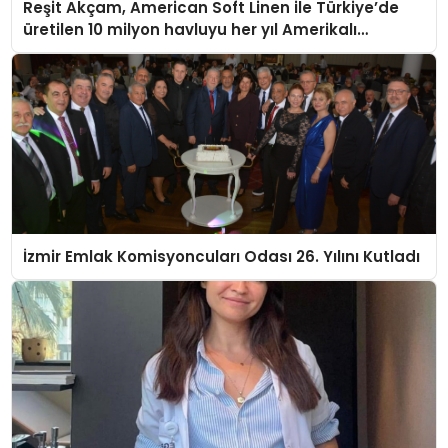
Reşit Akçam, American Soft Linen ile Türkiye’de
üretilen 10 milyon havluyu her yıl Amerikalı
tüketicilerle buluşturuyor
İzmir Emlak Komisyoncuları Odası 26. Yılını Kutladı