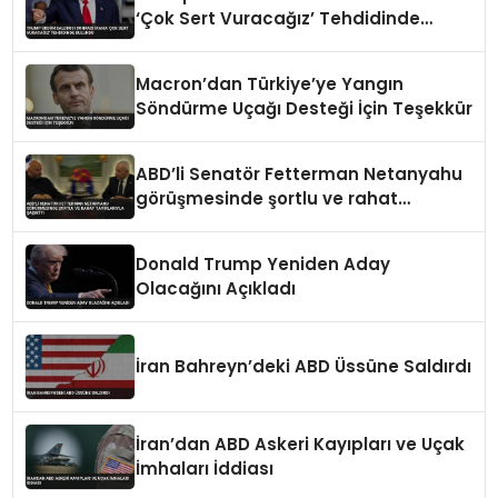
‘Çok Sert Vuracağız’ Tehdidinde
Bulundu
Macron’dan Türkiye’ye Yangın
Söndürme Uçağı Desteği İçin Teşekkür
ABD’li Senatör Fetterman Netanyahu
görüşmesinde şortlu ve rahat
tavırlarıyla şaşırttı
Donald Trump Yeniden Aday
Olacağını Açıkladı
İran Bahreyn’deki ABD Üssüne Saldırdı
İran’dan ABD Askeri Kayıpları ve Uçak
İmhaları İddiası