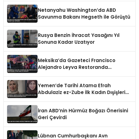
Netanyahu Washington’da ABD
Savunma Bakanı Hegseth ile Görüştü
Rusya Benzin İhracat Yasağını Yıl
Sonuna Kadar Uzatıyor
Meksika’da Gazeteci Francisco
Alejandro Leyva Restoranda
Vurularak Öldürüldü
Yemen’de Tarihi Atama Efrah
Abdulaziz ez-Zube İlk Kadın Dışişleri
Bakanı Oldu
İran ABD’nin Hürmüz Boğazı Önerisini
Geri Çevirdi
Lübnan Cumhurbaşkanı Avn