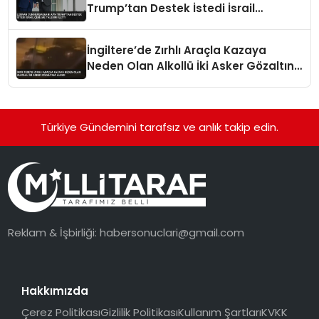
Trump’tan Destek İstedi İsrail
Çekilme Talebini İletti
İngiltere’de Zırhlı Araçla Kazaya
Neden Olan Alkollü İki Asker Gözaltına
Alındı
Türkiye Gündemini tarafsız ve anlık takip edin.
Reklam & İşbirliği:
habersonuclari@gmail.com
Hakkımızda
Çerez Politikası
Gizlilik Politikası
Kullanım Şartları
KVKK