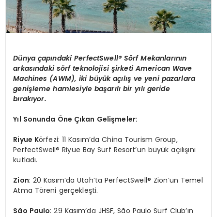
Dünya çapındaki PerfectSwell® Sörf Mekanlarının
arkasındaki sörf teknolojisi şirketi American Wave
Machines (AWM), iki büyük açılış ve yeni pazarlara
genişleme hamlesiyle başarılı bir yılı geride
bırakıyor.
Yıl Sonunda Öne Çıkan Gelişmeler:
Riyue K
örfezi: 11 Kasım’da China Tourism Group,
PerfectSwell® Riyue Bay Surf Resort’un büyük açılışını
kutladı.
Zion
: 20 Kasım’da Utah’ta PerfectSwell® Zion’un Temel
Atma Töreni gerçekleşti.
S
ão Paulo
: 29 Kasım’da JHSF, São Paulo Surf Club’ın