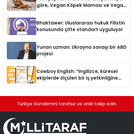
göre, Vegan Köpek Maması ve Vegan
Kedi Mamasının İyi Sindirildiğini
Ortaya Koydu
Bhaktawer: Uluslararası hukuk Filistin
konusunda çifte standart uyguluyor
Yunan uzman: Ukrayna savaşı bir ABD
projesi
Cowboy English: “İngilizce, küresel
ekiplerde ölçülen bir iş yetkinliğine
dönüşüyor”
Türkiye Gündemini tarafsız ve anlık takip edin.