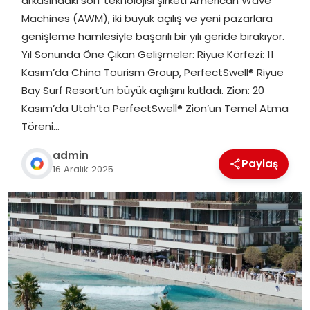
arkasındaki sörf teknolojisi şirketi American Wave
Machines (AWM), iki büyük açılış ve yeni pazarlara
genişleme hamlesiyle başarılı bir yılı geride bırakıyor.
Yıl Sonunda Öne Çıkan Gelişmeler: Riyue Körfezi: 11
Kasım’da China Tourism Group, PerfectSwell® Riyue
Bay Surf Resort’un büyük açılışını kutladı. Zion: 20
Kasım’da Utah’ta PerfectSwell® Zion’un Temel Atma
Töreni…
admin
Paylaş
16 Aralık 2025