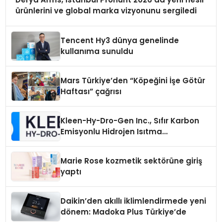
ürünlerini ve global marka vizyonunu sergiledi
Tencent Hy3 dünya genelinde
kullanıma sunuldu
Mars Türkiye’den “Köpeğini İşe Götür
Haftası” çağrısı
Kleen-Hy-Dro-Gen Inc., Sıfır Karbon
Emisyonlu Hidrojen Isıtma
Teknolojisinde ISO ve TSSA
Düzenleyici Onaylarını Aldı
Marie Rose kozmetik sektörüne giriş
yaptı
Daikin’den akıllı iklimlendirmede yeni
dönem: Madoka Plus Türkiye’de