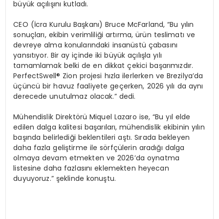
büyük açılışını kutladı.
CEO (İcra Kurulu Başkanı) Bruce McFarland, “Bu yılın
sonuçları, ekibin verimliliği artırma, ürün teslimatı ve
devreye alma konularındaki insanüstü çabasını
yansıtıyor. Bir ay içinde iki büyük açılışla yılı
tamamlamak belki de en dikkat çekici başarımızdır.
PerfectSwell® Zion projesi hızla ilerlerken ve Brezilya’da
üçüncü bir havuz faaliyete geçerken, 2026 yılı da aynı
derecede unutulmaz olacak.” dedi.
Mühendislik Direktörü Miquel Lazaro ise, “Bu yıl elde
edilen dalga kalitesi başarıları, mühendislik ekibinin yılın
başında belirlediği beklentileri aştı. Sırada bekleyen
daha fazla geliştirme ile sörfçülerin aradığı dalga
olmaya devam etmekten ve 2026’da oynatma
listesine daha fazlasını eklemekten heyecan
duyuyoruz.” şeklinde konuştu.