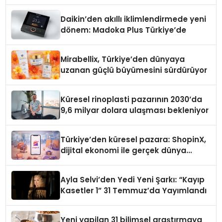
Daikin’den akıllı iklimlendirmede yeni
dönem: Madoka Plus Türkiye’de
Mirabellix, Türkiye’den dünyaya
uzanan güçlü büyümesini sürdürüyor
Küresel rinoplasti pazarının 2030’da
9,6 milyar dolara ulaşması bekleniyor
Türkiye’den küresel pazara: ShopinX,
dijital ekonomi ile gerçek dünya
alışverişini bir araya getirmeyi
hedefliyor
Ayla Selvi’den Yedi Yeni Şarkı: “Kayıp
Kasetler 1” 31 Temmuz’da Yayımlandı
Yeni yapilan 31 bilimsel araştırmaya