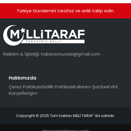
Türkiye Gündemini tarafsız ve anlık takip edin.
Reklam & İşbirliği:
habersonuclari@gmail.com
Hakkımızda
Çerez Politikası
Gizlilik Politikası
Kullanım Şartları
KVKK
Künye
İletişim
Copyright © 2025 Tüm hakları MİLLİ TARAF 'da saklıdır.
Mersin Haber
Mersin Lojistik