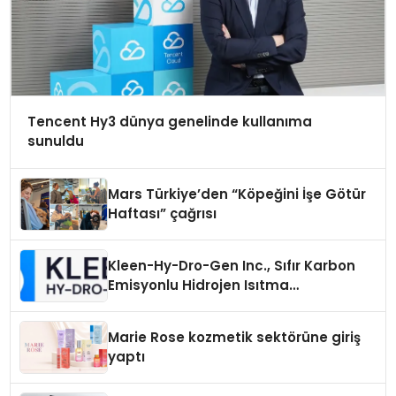
Tencent Hy3 dünya genelinde kullanıma
sunuldu
Mars Türkiye’den “Köpeğini İşe Götür
Haftası” çağrısı
Kleen-Hy-Dro-Gen Inc., Sıfır Karbon
Emisyonlu Hidrojen Isıtma
Teknolojisinde ISO ve TSSA
Düzenleyici Onaylarını Aldı
Marie Rose kozmetik sektörüne giriş
yaptı