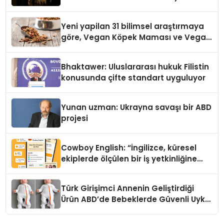
Yeni yapilan 31 bilimsel araştırmaya
göre, Vegan Köpek Maması ve Vegan
Kedi Mamasının İyi Sindirildiğini
Ortaya Koydu
Bhaktawer: Uluslararası hukuk Filistin
konusunda çifte standart uyguluyor
Yunan uzman: Ukrayna savaşı bir ABD
projesi
Cowboy English: “İngilizce, küresel
ekiplerde ölçülen bir iş yetkinliğine
dönüşüyor”
Türk Girişimci Annenin Geliştirdiği
Ürün ABD’de Bebeklerde Güvenli Uyku
Standardına Yeni Bir Bakış Açısı
Getiriyor.