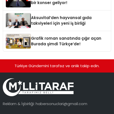
bir konser geliyor!
Aksuvital’den hayvansal gıda
takviyeleri için yeni iş birliği
Grafik roman sanatında çığır açan
Burada şimdi Türkçe’de!
Türkiye Gündemini tarafsız ve anlık takip edin.
Reklam & İşbirliği:
habersonuclari@gmail.com