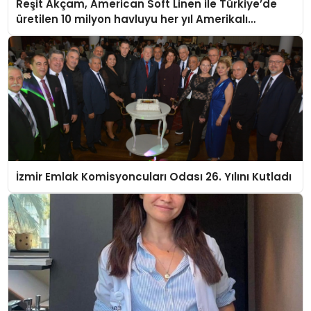
Reşit Akçam, American Soft Linen ile Türkiye’de
üretilen 10 milyon havluyu her yıl Amerikalı
tüketicilerle buluşturuyor
İzmir Emlak Komisyoncuları Odası 26. Yılını Kutladı