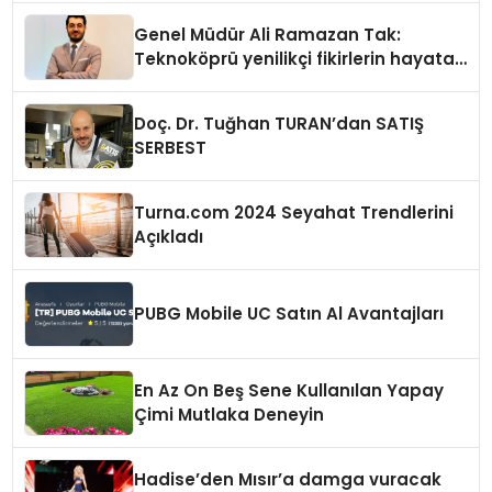
Genel Müdür Ali Ramazan Tak:
Teknoköprü yenilikçi fikirlerin hayata
geçmesini sağlıyor
Doç. Dr. Tuğhan TURAN’dan SATIŞ
SERBEST
Turna.com 2024 Seyahat Trendlerini
Açıkladı
PUBG Mobile UC Satın Al Avantajları
En Az On Beş Sene Kullanılan Yapay
Çimi Mutlaka Deneyin
Hadise’den Mısır’a damga vuracak