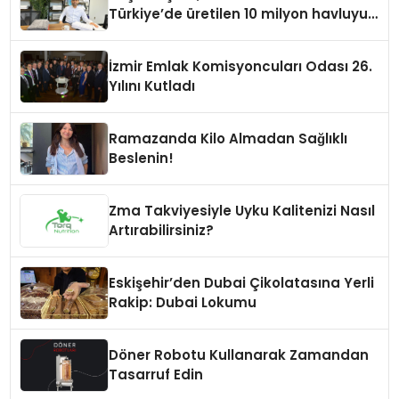
Türkiye’de üretilen 10 milyon havluyu
her yıl Amerikalı tüketicilerle
buluşturuyor
İzmir Emlak Komisyoncuları Odası 26.
Yılını Kutladı
Ramazanda Kilo Almadan Sağlıklı
Beslenin!
Zma Takviyesiyle Uyku Kalitenizi Nasıl
Artırabilirsiniz?
Eskişehir’den Dubai Çikolatasına Yerli
Rakip: Dubai Lokumu
Döner Robotu Kullanarak Zamandan
Tasarruf Edin