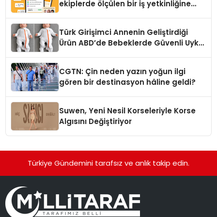
ekiplerde ölçülen bir iş yetkinliğine
dönüşüyor”
Türk Girişimci Annenin Geliştirdiği
Ürün ABD’de Bebeklerde Güvenli Uyku
Standardına Yeni Bir Bakış Açısı
Getiriyor.
CGTN: Çin neden yazın yoğun ilgi
gören bir destinasyon hâline geldi?
Suwen, Yeni Nesil Korseleriyle Korse
Algısını Değiştiriyor
Türkiye Gündemini tarafsız ve anlık takip edin.