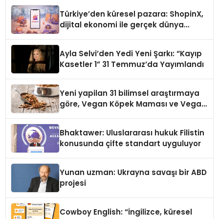
Türkiye’den küresel pazara: ShopinX,
dijital ekonomi ile gerçek dünya
alışverişini bir araya getirmeyi
hedefliyor
Ayla Selvi’den Yedi Yeni Şarkı: “Kayıp
Kasetler 1” 31 Temmuz’da Yayımlandı
Yeni yapilan 31 bilimsel araştırmaya
göre, Vegan Köpek Maması ve Vegan
Kedi Mamasının İyi Sindirildiğini
Ortaya Koydu
Bhaktawer: Uluslararası hukuk Filistin
konusunda çifte standart uyguluyor
Yunan uzman: Ukrayna savaşı bir ABD
projesi
Cowboy English: “İngilizce, küresel