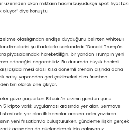
ler üzerinden akan miktarın hacmi büyüdükçe spot fiyattaki
k oluyor” diye konuştu.
düzeltme olasılığından endişe duyduğunu belirten WhiteBIT
endirmelerini şu ifadelerle sonlandırdı: “Donald Trump’ın
a piyasalarındaki hareketliliğin, bir yandan Trump’ın yeni
evam edeceğini öngörebiliriz. Bu durumda büyük hacimli
karşılaşılabilmesi olası. Kısa dönemli trendin dışında daha
 satışı yapmadan geri çekilmeleri alım fırsatına
den biri olarak öne çıkıyor.
er göze çarparken Bitcoin’in arzının günden güne
ilen 5 kripto varlık uygulaması arasında yer alan, Sermaye
Listesi’nde yer alan ilk borsalar arasına adını yazdıran
asının yeni fırsatlarıyla buluştururken, gündeme ilişkin gerçek
arlık açısından da güçlendirmek için çalışıyoruz.