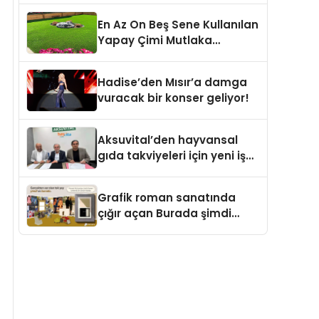
En Az On Beş Sene Kullanılan
Yapay Çimi Mutlaka
Deneyin
Hadise’den Mısır’a damga
vuracak bir konser geliyor!
Aksuvital’den hayvansal
gıda takviyeleri için yeni iş
birliği
Grafik roman sanatında
çığır açan Burada şimdi
Türkçe’de!