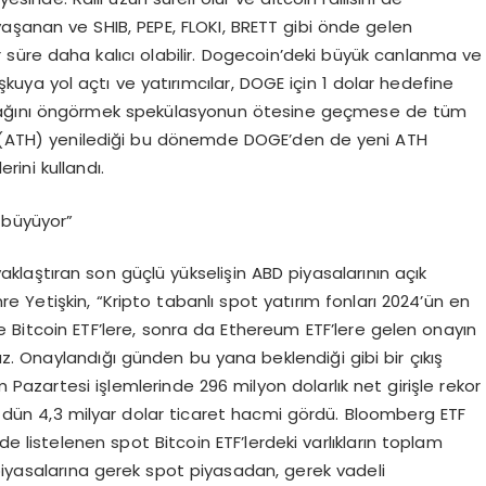
aşanan ve SHIB, PEPE, FLOKI, BRETT gibi önde gelen
r süre daha kalıcı olabilir. Dogecoin’deki büyük canlanma ve
kuya yol açtı ve yatırımcılar, DOGE için 1 dolar hedefine
cağını öngörmek spekülasyonun ötesine geçmese de tüm
ni (ATH) yenilediği bu dönemde DOGE’den de yeni ATH
rini kullandı.
 büyüyor”
aklaştıran son güçlü yükselişin ABD piyasalarının açık
 Yetişkin, “Kripto tabanlı spot yatırım fonları 2024’ün en
e Bitcoin ETF’lere, sonra da Ethereum ETF’lere gelen onayın
ruz. Onaylandığı günden bu yana beklendiği gibi bir çıkış
azartesi işlemlerinde 296 milyon dolarlık net girişle rekor
ızca dün 4,3 milyar dolar ticaret hacmi gördü. Bloomberg ETF
de listelenen spot Bitcoin ETF’lerdeki varlıkların toplam
piyasalarına gerek spot piyasadan, gerek vadeli