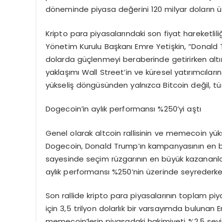
döneminde piyasa değerini 120 milyar doların üz
Kripto para piyasalarındaki son fiyat hareketli
Yönetim Kurulu Başkanı Emre Yetişkin, “Donald 
dolarda güçlenmeyi beraberinde getirirken altın
yaklaşımı Wall Street’in ve küresel yatırımcıların 
yükseliş döngüsünden yalnızca Bitcoin değil, tüm
Dogecoin’in aylık performansı %250’yi aştı
Genel olarak altcoin rallisinin ve memecoin yü
Dogecoin, Donald Trump’ın kampanyasının en büy
sayesinde seçim rüzgarının en büyük kazananları
aylık performansı %250’nin üzerinde seyrederken, 
Son rallide kripto para piyasalarının toplam piy
için 3,5 trilyon dolarlık bir varsayımda bulunan
memecoin’lerin piyasadaki hakimiyeti %2,5 seviyes