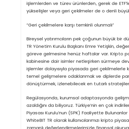
işlemlerden ve türev ürünlerden, gerek de ETF’
yükselişler veya geri çekilmeler de o denli büyü
“Geri çekilmelere karşı temkinli olunmalı”
Bireysel yatırımcıların pek çoğunun büyük bir 
TR Yönetim Kurulu Başkanı Emre Yetişkin, değerl
göreve gelmesine henüz haftalar var. Kripto par
kabinesine dair isimler netleşirken sürmeye d
işlemler dolayısıyla piyasada geri çekilmelerle 
temel gelişmelere odaklanmak ve diplerde panik
dönüştürmek, izlenebilecek en tutarlı stratejiler
Regülasyonda, kurumsal adaptasyonda gelişmel
azaldığını da biliyoruz. Türkiye’nin en çok indir
Piyasası Kurulu’nun (SPK) Faaliyette Bulunanlar 
WhiteBIT TR olarak kullanıcılarımızı kripto piyas
zamanlı değerlendirmelerimizle finansal okuryaz