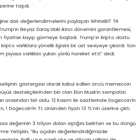
erine taşıdı.
liğine dair değerlendirmelerini paylaşan WhiteBIT TR
Trump’ın Beyaz Saray’daki ikinci dönemini garantilemesi,
 fiyatları kayıp görmeye başladı. Trump’ın kripto dostu
kripto varlıklara yönelik ilgisini bir üst seviyeye çıkardı. Son
 piyasa varlıkları yukarı yönlü hareket etti” dedi.
kselişinin göstergesi olarak kabul edilen öncü memecoin
ük destekçilerinden biri olan Elon Musk’ın sempatisi
 arasından biri oldu. 12 Kasım ile saatlerinde Dogecoin’in
1 Dogecoin’in TL cinsinden fiyatı 13 TL’nin üzerine çıktı.
asa değerinin 3 trilyon doları aştığını belirten ve bu döngü
 Emre Yetişkin, “Bu açıdan değerlendirdiğimizde
inde. Ralli uzun süreli olur ve altcoin rallisini de