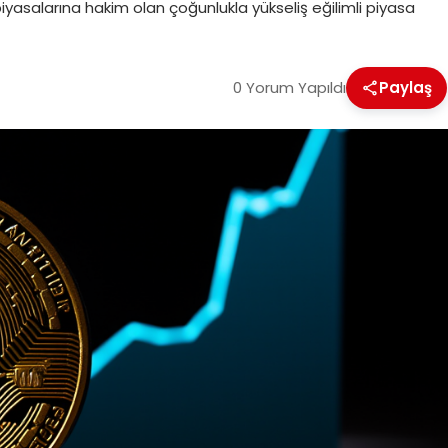
iyasalarına hakim olan çoğunlukla yükseliş eğilimli piyasa
0 Yorum Yapıldı
Paylaş