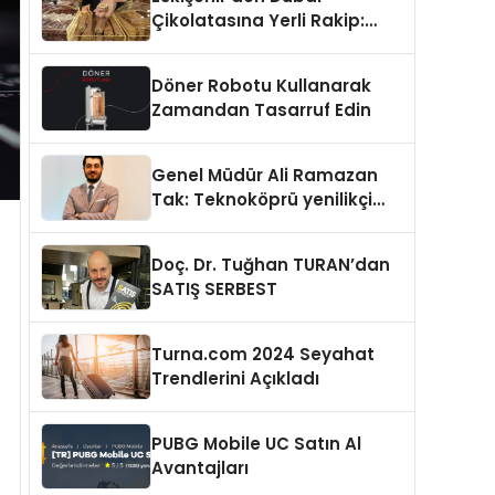
Çikolatasına Yerli Rakip:
Dubai Lokumu
Döner Robotu Kullanarak
Zamandan Tasarruf Edin
Genel Müdür Ali Ramazan
Tak: Teknoköprü yenilikçi
fikirlerin hayata geçmesini
sağlıyor
Doç. Dr. Tuğhan TURAN’dan
SATIŞ SERBEST
Turna.com 2024 Seyahat
Trendlerini Açıkladı
PUBG Mobile UC Satın Al
Avantajları