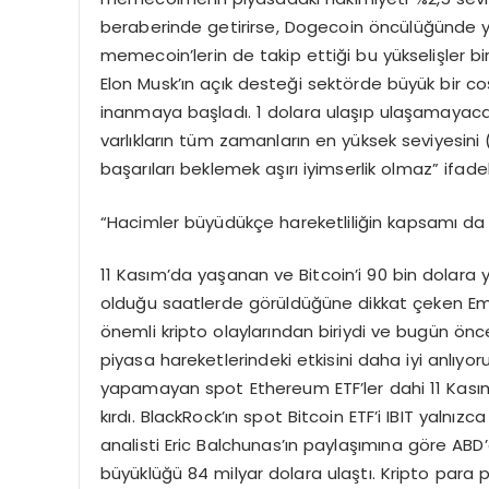
beraberinde getirirse, Dogecoin öncülüğünde y
memecoin’lerin de takip ettiği bu yükselişler bi
Elon Musk’ın açık desteği sektörde büyük bir coş
inanmaya başladı. 1 dolara ulaşıp ulaşamaya
varlıkların tüm zamanların en yüksek seviyesi
başarıları beklemek aşırı iyimserlik olmaz” ifadele
“Hacimler büyüdükçe hareketliliğin kapsamı da
11 Kasım’da yaşanan ve Bitcoin’i 90 bin dolara y
olduğu saatlerde görüldüğüne dikkat çeken Emre
önemli kripto olaylarından biriydi ve bugün önc
piyasa hareketlerindeki etkisini daha iyi anlıyo
yapamayan spot Ethereum ETF’ler dahi 11 Kasım P
kırdı. BlackRock’ın spot Bitcoin ETF’i IBIT yaln
analisti Eric Balchunas’ın paylaşımına göre ABD’
büyüklüğü 84 milyar dolara ulaştı. Kripto para 