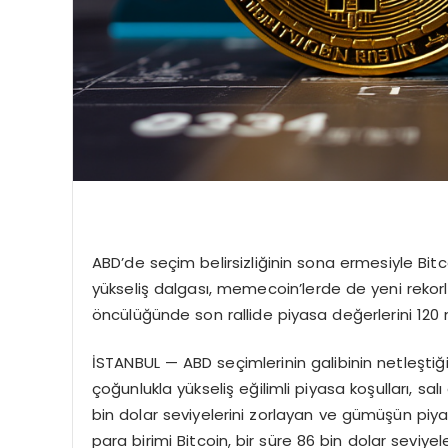
ABD’de seçim belirsizliğinin sona ermesiyle Bit
yükseliş dalgası, memecoin’lerde de yeni rekorl
öncülüğünde son rallide piyasa değerlerini 120 m
İSTANBUL — ABD seçimlerinin galibinin netleşti
çoğunlukla yükseliş eğilimli piyasa koşulları, sal
bin dolar seviyelerini zorlayan ve gümüşün piy
para birimi Bitcoin, bir süre 86 bin dolar seviy