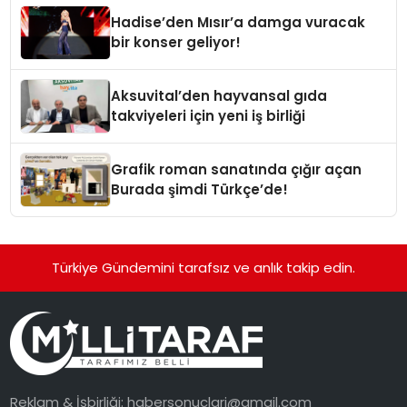
Hadise’den Mısır’a damga vuracak
bir konser geliyor!
Aksuvital’den hayvansal gıda
takviyeleri için yeni iş birliği
Grafik roman sanatında çığır açan
Burada şimdi Türkçe’de!
Türkiye Gündemini tarafsız ve anlık takip edin.
Reklam & İşbirliği:
habersonuclari@gmail.com