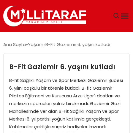
GÜNDEM
Ana Sayfa
Yaşam
B-Fit Gaziemir 6. yaşını kutladı
ÖZEL SAYFALAR
B-Fit Gaziemir 6. yaşını kutladı
TEKNOLOJI
B-fit Sağlıklı Yaşam ve Spor Merkezi Gaziemir Şubesi
EKONOMI
6. yılını coşkulu bir törenle kutladı. B-fit Gaziemir
Pilates Eğitmeni ve Kurucusu Arzu Uçar’ı dostları ve
SPOR
merkezin sporcuları yalnız bırakmadı. Gaziemir Gazi
Mahallesi’nde yer alan B-Fit Sağlıklı Yaşam ve Spor
SIYASET
Merkezi 6. yıl partisi yoğun katılımla gerçekleşti.
Katılımcılar çekilişle sürpriz hediyeler kazandı.
MAGAZIN