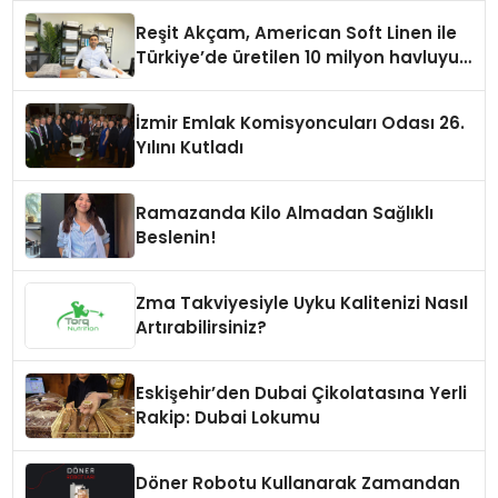
Reşit Akçam, American Soft Linen ile
Türkiye’de üretilen 10 milyon havluyu
her yıl Amerikalı tüketicilerle
buluşturuyor
İzmir Emlak Komisyoncuları Odası 26.
Yılını Kutladı
Ramazanda Kilo Almadan Sağlıklı
Beslenin!
Zma Takviyesiyle Uyku Kalitenizi Nasıl
Artırabilirsiniz?
Eskişehir’den Dubai Çikolatasına Yerli
Rakip: Dubai Lokumu
Döner Robotu Kullanarak Zamandan