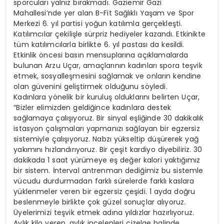
sporcuları yalnız bırakmadı. Gaziemir Gazi
Mahallesi’nde yer alan B-Fit Sağlıklı Yaşam ve Spor
Merkezi 6. yıl partisi yoğun katılımla gerçekleşti.
Katılımcılar çekilişle sürpriz hediyeler kazandı. Etkinikte
tüm katılımcılarla birlikte 6. yıl pastası da kesildi.
Etkinlik öncesi basın mensuplarına açıklamalarda
bulunan Arzu Uçar, amaçlarının kadınları spora teşvik
etmek, sosyalleşmesini sağlamak ve onların kendine
olan güvenini geliştirmek olduğunu söyledi.
Kadınlara yönelik bir kuruluş olduklarını belirten Uçar,
“Bizler elimizden geldiğince kadınlara destek
sağlamaya çalışıyoruz. Bir sinyal eşliğinde 30 dakikalık
istasyon çalışmaları yapmanızı sağlayan bir egzersiz
sistemiyle çalışıyoruz. Nabzı yükseltip düşürerek yağ
yakımını hızlandırıyoruz. Bir çeşit kardiyo diyebiliriz. 30
dakikada 1 saat yürümeye eş değer kalori yaktığımız
bir sistem. İnterval antrenman dediğimiz bu sistemle
vücudu durdurmadan farklı sürelerde farklı kaslara
yüklenmeler veren bir egzersiz çeşidi. 1 ayda doğru
beslenmeyle birlikte çok güzel sonuçlar alıyoruz.
Üyelerimizi teşvik etmek adına yıldızlar hazırlıyoruz.
Aylık kilo veren, aylık incelenleri çizelge halinde