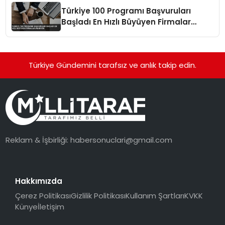
Türkiye 100 Programı Başvuruları
Başladı En Hızlı Büyüyen Firmalar
Aranıyor
Türkiye Gündemini tarafsız ve anlık takip edin.
Reklam & İşbirliği:
habersonuclari@gmail.com
Hakkımızda
Çerez Politikası
Gizlilik Politikası
Kullanım Şartları
KVKK
Künye
İletişim