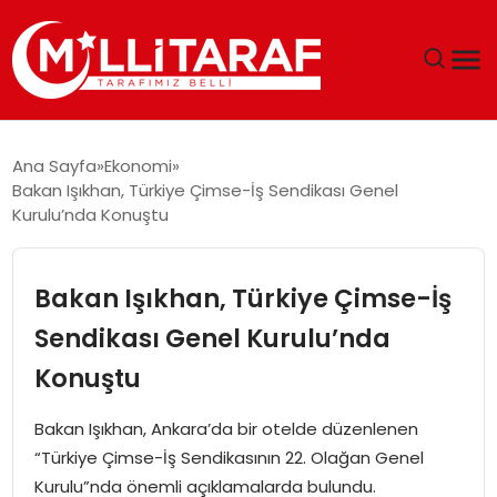
GÜNDEM
Ana Sayfa
Ekonomi
Bakan Işıkhan, Türkiye Çimse-İş Sendikası Genel
ÖZEL SAYFALAR
Kurulu’nda Konuştu
TEKNOLOJI
Bakan Işıkhan, Türkiye Çimse-İş
EKONOMI
Sendikası Genel Kurulu’nda
Konuştu
SPOR
Bakan Işıkhan, Ankara’da bir otelde düzenlenen
SIYASET
“Türkiye Çimse-İş Sendikasının 22. Olağan Genel
Kurulu”nda önemli açıklamalarda bulundu.
MAGAZIN