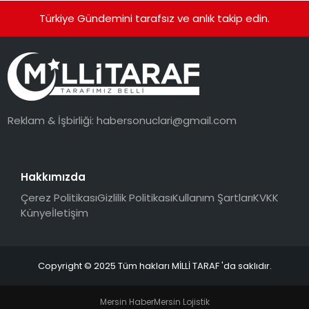
Türkiye Gündemini tarafsız ve anlık takip edin.
Reklam & İşbirliği:
habersonuclari@gmail.com
Hakkımızda
Çerez Politikası
Gizlilik Politikası
Kullanım Şartları
KVKK
Künye
İletişim
Copyright © 2025 Tüm hakları MİLLİ TARAF 'da saklıdır.
Mersin Haber
Mersin Lojistik