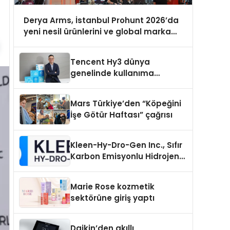
Derya Arms, İstanbul Prohunt 2026’da
yeni nesil ürünlerini ve global marka
vizyonunu sergiledi
Tencent Hy3 dünya
genelinde kullanıma
sunuldu
Mars Türkiye’den “Köpeğini
İşe Götür Haftası” çağrısı
Kleen-Hy-Dro-Gen Inc., Sıfır
Karbon Emisyonlu Hidrojen
Isıtma Teknolojisinde ISO ve
TSSA Düzenleyici Onaylarını
Marie Rose kozmetik
Aldı
sektörüne giriş yaptı
Daikin’den akıllı