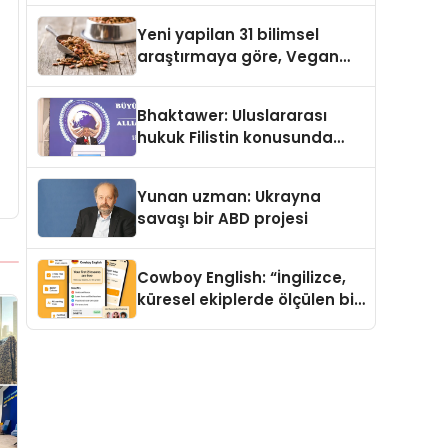
Yeni yapilan 31 bilimsel
araştırmaya göre, Vegan
Köpek Maması ve Vegan
Kedi Mamasının İyi
Bhaktawer: Uluslararası
Sindirildiğini Ortaya Koydu
hukuk Filistin konusunda
çifte standart uyguluyor
Yunan uzman: Ukrayna
savaşı bir ABD projesi
Cowboy English: “İngilizce,
küresel ekiplerde ölçülen bir
iş yetkinliğine dönüşüyor”