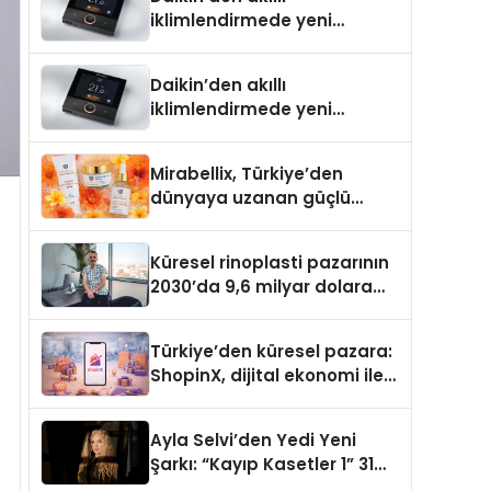
iklimlendirmede yeni
dönem: Madoka Plus
Türkiye’de
Daikin’den akıllı
iklimlendirmede yeni
dönem: Madoka Plus
Türkiye’de
Mirabellix, Türkiye’den
dünyaya uzanan güçlü
büyümesini sürdürüyor
Küresel rinoplasti pazarının
2030’da 9,6 milyar dolara
ulaşması bekleniyor
Türkiye’den küresel pazara:
ShopinX, dijital ekonomi ile
gerçek dünya alışverişini bir
araya getirmeyi hedefliyor
Ayla Selvi’den Yedi Yeni
Şarkı: “Kayıp Kasetler 1” 31
Temmuz’da Yayımlandı