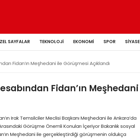
ZEL SAYFALAR
TEKNOLOJI
EKONOMI
SPOR
SIYASE
ndan Fidan’ın Meşhedani ile Görüşmesi Açıklandı
Hesabından Fidan’ın Meşhedani
n’ın Irak Temsilciler Meclisi Başkanı Meşhedani ile Ankara’da
Arasındaki Görüşme Önemli Konuları İçeriyor Bakanlık sosyal
an’ın Meşhedani ile gerçekleştirdiği görüşmenin oldukça