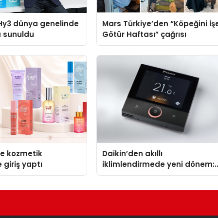
Hy3 dünya genelinde
Mars Türkiye’den “Köpeğini İş
a sunuldu
Götür Haftası” çağrısı
se kozmetik
Daikin’den akıllı
 giriş yaptı
iklimlendirmede yeni dönem:
Madoka Plus Türkiye’de