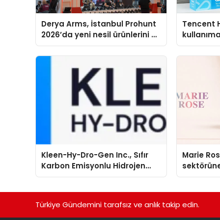
Derya Arms, İstanbul Prohunt
Tencent 
2026’da yeni nesil ürünlerini ve
kullanım
global marka vizyonunu
sergiledi
Kleen-Hy-Dro-Gen Inc., Sıfır
Marie Ro
Karbon Emisyonlu Hidrojen
sektörüne
Isıtma Teknolojisinde ISO ve
TSSA Düzenleyici Onaylarını
Aldı
Türkiye Gündemini tarafsız ve anlık takip edin.