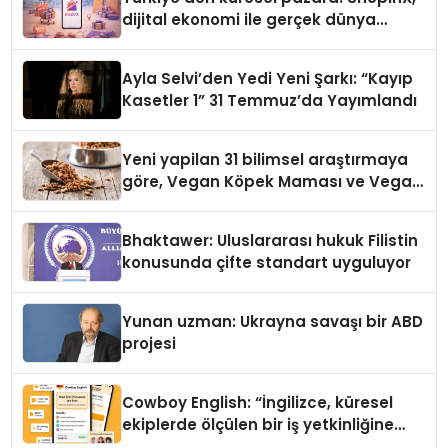
dijital ekonomi ile gerçek dünya
alışverişini bir araya getirmeyi
hedefliyor
Ayla Selvi’den Yedi Yeni Şarkı: “Kayıp
Kasetler 1” 31 Temmuz’da Yayımlandı
Yeni yapilan 31 bilimsel araştırmaya
göre, Vegan Köpek Maması ve Vegan
Kedi Mamasının İyi Sindirildiğini
Ortaya Koydu
Bhaktawer: Uluslararası hukuk Filistin
konusunda çifte standart uyguluyor
Yunan uzman: Ukrayna savaşı bir ABD
projesi
Cowboy English: “İngilizce, küresel
ekiplerde ölçülen bir iş yetkinliğine
dönüşüyor”