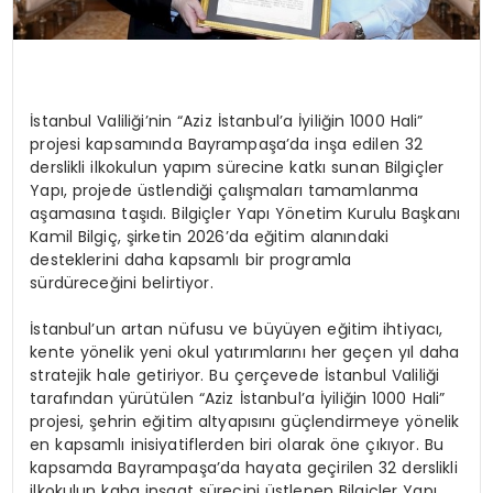
İstanbul Valiliği’nin “Aziz İstanbul’a İyiliğin 1000 Hali”
projesi kapsamında Bayrampaşa’da inşa edilen 32
derslikli ilkokulun yapım sürecine katkı sunan Bilgiçler
Yapı, projede üstlendiği çalışmaları tamamlanma
aşamasına taşıdı. Bilgiçler Yapı Yönetim Kurulu Başkanı
Kamil Bilgiç, şirketin 2026’da eğitim alanındaki
desteklerini daha kapsamlı bir programla
sürdüreceğini belirtiyor.
İstanbul’un artan nüfusu ve büyüyen eğitim ihtiyacı,
kente yönelik yeni okul yatırımlarını her geçen yıl daha
stratejik hale getiriyor. Bu çerçevede İstanbul Valiliği
tarafından yürütülen “Aziz İstanbul’a İyiliğin 1000 Hali”
projesi, şehrin eğitim altyapısını güçlendirmeye yönelik
en kapsamlı inisiyatiflerden biri olarak öne çıkıyor.
Bu
kapsamda Bayrampaşa’da hayata geçirilen 32 derslikli
ilkokulun kaba inşaat sürecini üstlenen Bilgiçler Yapı,