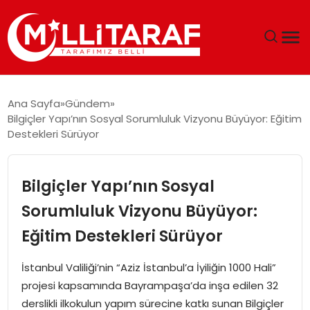
GÜNDEM
Ana Sayfa
Gündem
Bilgiçler Yapı’nın Sosyal Sorumluluk Vizyonu Büyüyor: Eğitim
ÖZEL SAYFALAR
Destekleri Sürüyor
TEKNOLOJI
Bilgiçler Yapı’nın Sosyal
EKONOMI
Sorumluluk Vizyonu Büyüyor:
Eğitim Destekleri Sürüyor
SPOR
İstanbul Valiliği’nin “Aziz İstanbul’a İyiliğin 1000 Hali”
SIYASET
projesi kapsamında Bayrampaşa’da inşa edilen 32
derslikli ilkokulun yapım sürecine katkı sunan Bilgiçler
MAGAZIN