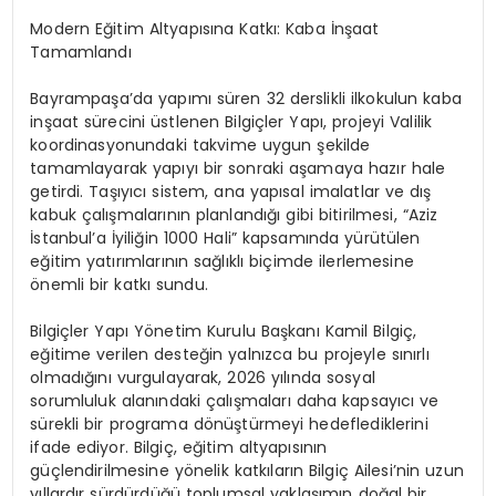
Modern Eğitim Altyapısına Katkı: Kaba İnşaat
Tamamlandı
Bayrampaşa’da yapımı süren 32 derslikli ilkokulun kaba
inşaat sürecini üstlenen Bilgiçler Yapı, projeyi Valilik
koordinasyonundaki takvime uygun şekilde
tamamlayarak yapıyı bir sonraki aşamaya hazır hale
getirdi. Taşıyıcı sistem, ana yapısal imalatlar ve dış
kabuk çalışmalarının planlandığı gibi bitirilmesi, “Aziz
İstanbul’a İyiliğin 1000 Hali” kapsamında yürütülen
eğitim yatırımlarının sağlıklı biçimde ilerlemesine
önemli bir katkı sundu.
Bilgiçler Yapı Yönetim Kurulu Başkanı Kamil Bilgiç,
eğitime verilen desteğin yalnızca bu projeyle sınırlı
olmadığını vurgulayarak, 2026 yılında sosyal
sorumluluk alanındaki çalışmaları daha kapsayıcı ve
sürekli bir programa dönüştürmeyi hedeflediklerini
ifade ediyor. Bilgiç, eğitim altyapısının
güçlendirilmesine yönelik katkıların Bilgiç Ailesi’nin uzun
yıllardır sürdürdüğü toplumsal yaklaşımın doğal bir