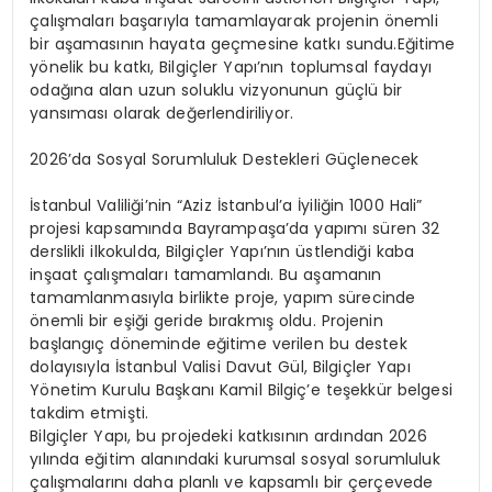
çalışmaları başarıyla tamamlayarak projenin önemli
bir aşamasının hayata geçmesine katkı sundu.
Eğitime
yönelik bu katkı, Bilgiçler Yapı’nın toplumsal faydayı
odağına alan uzun soluklu vizyonunun güçlü bir
yansıması olarak değerlendiriliyor.
2026’da Sosyal Sorumluluk Destekleri Güçlenecek
İstanbul Valiliği’nin “Aziz İstanbul’a İyiliğin 1000 Hali”
projesi kapsamında Bayrampaşa’da yapımı süren 32
derslikli ilkokulda, Bilgiçler Yapı’nın üstlendiği kaba
inşaat çalışmaları tamamlandı. Bu aşamanın
tamamlanmasıyla birlikte proje, yapım sürecinde
önemli bir eşiği geride bırakmış oldu.
Projenin
başlangıç döneminde eğitime verilen bu destek
dolayısıyla İstanbul Valisi Davut Gül,
Bilgiçler Yapı
Yönetim Kurulu Başkanı
Kamil Bilgiç’e teşekkür belgesi
takdim etmişti.
Bilgiçler Yapı, bu projedeki katkısının ardından 2026
yılında eğitim alanındaki kurumsal sosyal sorumluluk
çalışmalarını daha planlı ve kapsamlı bir çerçevede