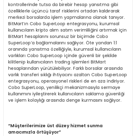
kontrollerinde tutsa da birebir hesap yansıtma gibi
özelliklerle üçüncü taraf risklerini ortadan kaldırarak
merkezi borsalarda işlem yapmalarına olanak tanıyor.
BitMart’ın Cobo SuperLoop entegrasyonu, kurumsal
kullanıcıların kripto alım satım verimliliğini artırmak için
BitMart hesaplarını sorunsuz bir biçimde Cobo
SuperLoop’a bağlamalarını sağlıyor. Öte yandan 1:1
oranında yansıtma özelliğiyle, kurumsal kullanıcıların
varlıkları Cobo SuperLoop içinde güvenli bir şekilde
kilitlenip kullanıcıların trading işlemleri BitMart
hesaplarından yürütülebiliyor. Farklı borsalar arasında
varlık transferi sıklığı ihtiyacını azaltan Cobo SuperLoop
entegrasyonu, operasyonel riskleri de en aza indiriyor.
Cobo SuperLoop, yenilikçi mekanizmasıyla sermaye
kullanımını iyileştirerek kullanıcıların saklama güvenliği
ve işlem kolaylığı arasında denge kurmasını sağlıyor.
“
M
üş
terilerimize
ü
st d
ü
zey hizmet sunma
amac
ı
m
ı
zla
ö
rt
üşü
yor
”