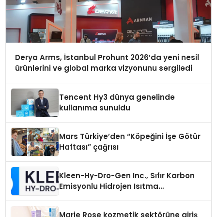
Derya Arms, İstanbul Prohunt 2026’da yeni nesil
ürünlerini ve global marka vizyonunu sergiledi
Tencent Hy3 dünya genelinde
kullanıma sunuldu
Mars Türkiye’den “Köpeğini İşe Götür
Haftası” çağrısı
Kleen-Hy-Dro-Gen Inc., Sıfır Karbon
Emisyonlu Hidrojen Isıtma
Teknolojisinde ISO ve TSSA
Düzenleyici Onaylarını Aldı
Marie Rose kozmetik sektörüne giriş