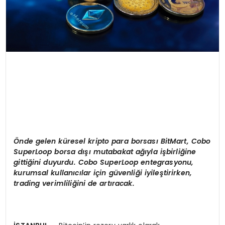
Ö
nde gelen k
ü
resel kripto para borsas
ı
BitMart, Cobo
SuperLoop borsa d
ışı
mutabakat a
ğı
yla i
ş
birli
ğ
ine
gitti
ğ
ini duyurdu. Cobo SuperLoop entegrasyonu,
kurumsal kullan
ı
c
ı
lar i
ç
in g
ü
venli
ğ
i iyile
ş
tirirken,
trading verimlili
ğ
ini de art
ı
racak.