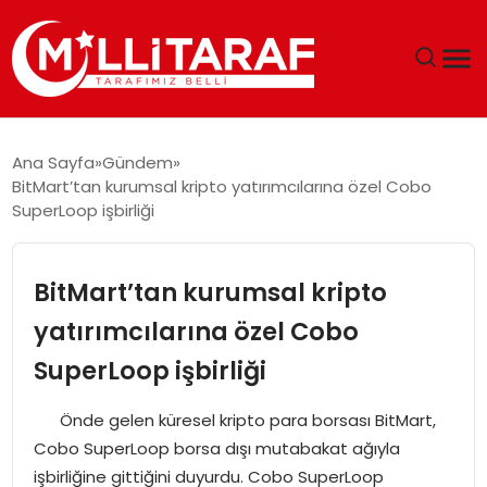
GÜNDEM
Ana Sayfa
Gündem
BitMart’tan kurumsal kripto yatırımcılarına özel Cobo
ÖZEL SAYFALAR
SuperLoop işbirliği
TEKNOLOJI
BitMart’tan kurumsal kripto
EKONOMI
yatırımcılarına özel Cobo
SuperLoop işbirliği
SPOR
Önde gelen küresel kripto para borsası BitMart,
SIYASET
Cobo SuperLoop borsa dışı mutabakat ağıyla
işbirliğine gittiğini duyurdu. Cobo SuperLoop
MAGAZIN