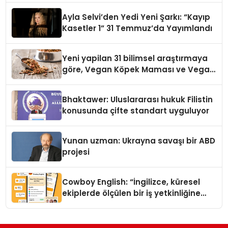
hedefliyor
Ayla Selvi’den Yedi Yeni Şarkı: “Kayıp
Kasetler 1” 31 Temmuz’da Yayımlandı
Yeni yapilan 31 bilimsel araştırmaya
göre, Vegan Köpek Maması ve Vegan
Kedi Mamasının İyi Sindirildiğini
Ortaya Koydu
Bhaktawer: Uluslararası hukuk Filistin
konusunda çifte standart uyguluyor
Yunan uzman: Ukrayna savaşı bir ABD
projesi
Cowboy English: “İngilizce, küresel
ekiplerde ölçülen bir iş yetkinliğine
dönüşüyor”