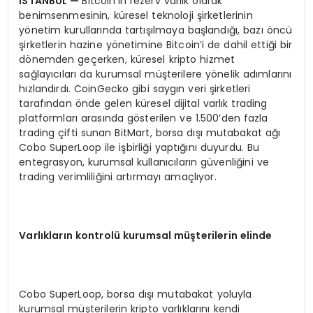
İ
STANBUL
—
Bitcoin’in rezerv varlık olarak
benimsenmesinin, küresel teknoloji şirketlerinin
yönetim kurullarında tartışılmaya başlandığı, bazı öncü
şirketlerin hazine yönetimine Bitcoin’i de dahil ettiği bir
dönemden geçerken, küresel kripto hizmet
sağlayıcıları da kurumsal müşterilere yönelik adımlarını
hızlandırdı. CoinGecko gibi saygın veri şirketleri
tarafından önde gelen küresel dijital varlık trading
platformları arasında gösterilen ve 1.500’den fazla
trading çifti sunan BitMart, borsa dışı mutabakat ağı
Cobo SuperLoop ile işbirliği yaptığını duyurdu. Bu
entegrasyon, kurumsal kullanıcıların güvenliğini ve
trading verimliliğini artırmayı amaçlıyor.
Varl
ı
klar
ı
n kontrol
ü
kurumsal m
üş
terilerin elinde
Cobo SuperLoop, borsa dışı mutabakat yoluyla
kurumsal müşterilerin kripto varlıklarını kendi