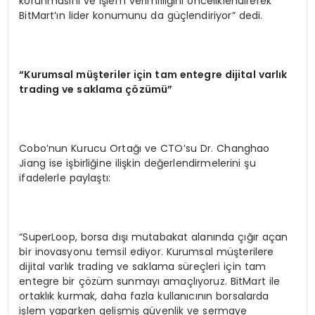
korunmasını ve işlem verimliliğini önceliklendirerek
BitMart’ın lider konumunu da güçlendiriyor” dedi.
“
Kurumsal m
üş
teriler i
ç
in tam entegre dijital varl
ı
k
trading ve saklama
çö
z
ü
m
ü”
Cobo’nun Kurucu Ortağı ve CTO’su Dr. Changhao
Jiang ise işbirliğine ilişkin değerlendirmelerini şu
ifadelerle paylaştı:
“SuperLoop, borsa dışı mutabakat alanında çığır açan
bir inovasyonu temsil ediyor. Kurumsal müşterilere
dijital varlık trading ve saklama süreçleri için tam
entegre bir çözüm sunmayı amaçlıyoruz. BitMart ile
ortaklık kurmak, daha fazla kullanıcının borsalarda
işlem yaparken gelişmiş güvenlik ve sermaye