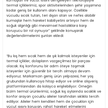
kumaşları ve vücut ısısını dengeleyen teknolojisiyle
termal içliklerimiz, spor aktivitelerinden şehir yaşamına
kadar geniş bir kullanım alanı kapsıyor. Özellikle
vücudu sıcak tutan, teri dışarı atan ve nefes alabilir
kumaşlar hem hareket kabiliyetini artırıyor hem de
soğuk algınlığı gibi mevsimsel hastalıklara karşı
koruyucu bir rol oynuyor” şeklinde konuşarak
değerlendirmelerini şunları ekledi:
“Bu kış hem sıcak hem de şık kalmak isteyenler için
termal içlikler, dolapların vazgeçilmez bir parçası
olacak. Kış konforunu bir adım öteye taşımak
isteyenler için güvenilir bir tercih olmaya devam
ediyoruz. Markamızın geniş ürün yelpazesi, her yaş
grubundan kullanıcıya hitap ediyor ve online alışveriş
platformlarından da kolayca erişilebiliyor. Örneğin
bizim termal ürünlerimiz, soğuk kış aylarında sıcaklık ve
konfor arayan çocuklu aileler tarafından sıklıkla tercih
ediliyor. Aileler hem kendileri hem de çocukları için
vücut ısısını koruyan, rahat hareket etmelerini