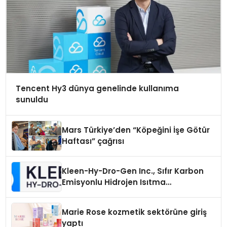
Tencent Hy3 dünya genelinde kullanıma
sunuldu
Mars Türkiye’den “Köpeğini İşe Götür
Haftası” çağrısı
Kleen-Hy-Dro-Gen Inc., Sıfır Karbon
Emisyonlu Hidrojen Isıtma
Teknolojisinde ISO ve TSSA
Düzenleyici Onaylarını Aldı
Marie Rose kozmetik sektörüne giriş
yaptı