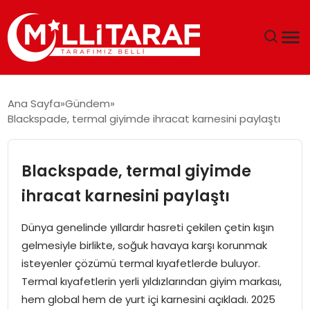
GÜNDEM
Ana Sayfa
Gündem
Blackspade, termal giyimde ihracat karnesini paylaştı
ÖZEL SAYFALAR
TEKNOLOJI
Blackspade, termal giyimde
ihracat karnesini paylaştı
EKONOMI
Dünya genelinde yıllardır hasreti çekilen çetin kışın
SPOR
gelmesiyle birlikte, soğuk havaya karşı korunmak
isteyenler çözümü termal kıyafetlerde buluyor.
SIYASET
Termal kıyafetlerin yerli yıldızlarından giyim markası,
hem global hem de yurt içi karnesini açıkladı. 2025
MAGAZIN