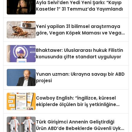
Ayla Selvi’den Yedi Yeni Şarkı: “Kayıp
Kasetler 1” 31 Temmuz’da Yayımlandı
Yeni yapilan 31 bilimsel araştırmaya
göre, Vegan Köpek Maması ve Vegan
Kedi Mamasının İyi Sindirildiğini
Ortaya Koydu
Bhaktawer: Uluslararası hukuk Filistin
konusunda çifte standart uyguluyor
Yunan uzman: Ukrayna savaşı bir ABD
projesi
Cowboy English: “İngilizce, küresel
ekiplerde ölçülen bir iş yetkinliğine
dönüşüyor”
Türk Girişimci Annenin Geliştirdiği
Ürün ABD’de Bebeklerde Güvenli Uyku