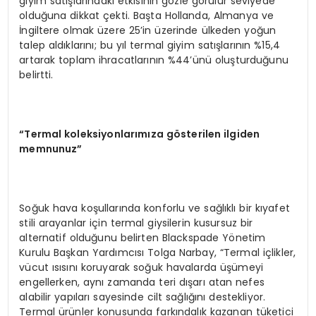
giyim satışlarındaki etkisinin gözle görülür seviyede
olduğuna dikkat çekti. Başta Hollanda, Almanya ve
İngiltere olmak üzere 25’in üzerinde ülkeden yoğun
talep aldıklarını; bu yıl termal giyim satışlarının %15,4
artarak toplam ihracatlarının %44’ünü oluşturduğunu
belirtti.
“
Termal koleksiyonlarımıza g
ö
sterilen ilgiden
memnunuz”
Soğuk hava koşullarında konforlu ve sağlıklı bir kıyafet
stili arayanlar için termal giysilerin kusursuz bir
alternatif olduğunu belirten Blackspade Yönetim
Kurulu Başkan Yardımcısı Tolga Narbay, “Termal içlikler,
vücut ısısını koruyarak soğuk havalarda üşümeyi
engellerken, aynı zamanda teri dışarı atan nefes
alabilir yapıları sayesinde cilt sağlığını destekliyor.
Termal ürünler konusunda farkındalık kazanan tüketici