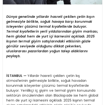
Dünya genelinde yıllardır hasreti çekilen çetin kışın
gelmesiyle birlikte, soğuk havaya karşı korunmak
isteyenler çözümü
termal k
ıyafetlerde buluyor.
Termal kıyafetlerin yerli yıldızlarından giyim markası,
hem global hem de yurt içi karnesini açıkladı. 2025
kışının termal giyim satışlarındaki etkisinin g
ö
zle
g
ö
rülür seviyede olduğunu dikkat çekerken,
uluslararası pazarlardan yoğun talep aldıklarını
paylaştı.
İSTANBUL
—
Yıllardır hasreti çekilen çetin kış
atmosferinin gelmesiyle birlikte, soğuk havadan
korunmak isteyenler çözümü termal kıyafetlerde
buluyor. Yenilikçi iç giyim ve termal giyim konusunda
sektörün öncülerinden olan Blackspade ise hem global
hem de yurt içi karnesini açıkladı. 2025 kışının termal