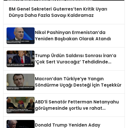
BM Genel Sekreteri Guterres’ten Kritik Uyarı
Dünya Daha Fazla Savaşı Kaldıramaz
Nikol Pashinyan Ermenistan’da
Yeniden Başbakan Olarak Atandı
Trump Ürdün Saldırısı Sonrası İran’a
‘Çok Sert Vuracağız’ Tehdidinde
Bulundu
Macron’dan Türkiye’ye Yangın
Söndürme Uçağı Desteği İçin Teşekkür
ABD’li Senatör Fetterman Netanyahu
görüşmesinde şortlu ve rahat
tavırlarıyla şaşırttı
Donald Trump Yeniden Aday