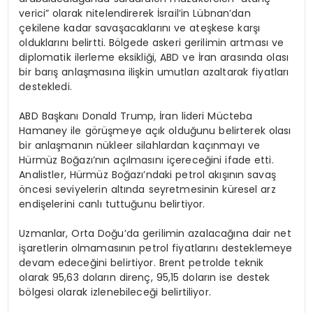
verici” olarak nitelendirerek İsrail’in Lübnan’dan
çekilene kadar savaşacaklarını ve ateşkese karşı
olduklarını belirtti. Bölgede askeri gerilimin artması ve
diplomatik ilerleme eksikliği, ABD ve İran arasında olası
bir barış anlaşmasına ilişkin umutları azaltarak fiyatları
destekledi.
ABD Başkanı Donald Trump, İran lideri Mücteba
Hamaney ile görüşmeye açık olduğunu belirterek olası
bir anlaşmanın nükleer silahlardan kaçınmayı ve
Hürmüz Boğazı’nın açılmasını içereceğini ifade etti.
Analistler, Hürmüz Boğazı’ndaki petrol akışının savaş
öncesi seviyelerin altında seyretmesinin küresel arz
endişelerini canlı tuttuğunu belirtiyor.
Uzmanlar, Orta Doğu’da gerilimin azalacağına dair net
işaretlerin olmamasının petrol fiyatlarını desteklemeye
devam edeceğini belirtiyor. Brent petrolde teknik
olarak 95,63 doların direnç, 95,15 doların ise destek
bölgesi olarak izlenebileceği belirtiliyor.