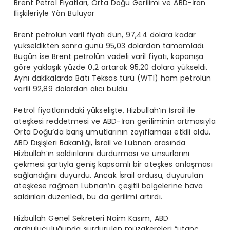
Brent Petrol Fiyatları, Orta Doğu Gerilimi ve ABD-İran
İlişkileriyle Yön Buluyor
Brent petrolün varil fiyatı dün, 97,44 dolara kadar
yükseldikten sonra günü 95,03 dolardan tamamladı.
Bugün ise Brent petrolün vadeli varil fiyatı, kapanışa
göre yaklaşık yüzde 0,2 artarak 95,20 dolara yükseldi.
Aynı dakikalarda Batı Teksas türü (WTI) ham petrolün
varili 92,89 dolardan alıcı buldu.
Petrol fiyatlarındaki yükselişte, Hizbullah’ın İsrail ile
ateşkesi reddetmesi ve ABD-İran geriliminin artmasıyla
Orta Doğu’da barış umutlarının zayıflaması etkili oldu.
ABD Dışişleri Bakanlığı, İsrail ve Lübnan arasında
Hizbullah’ın saldırılarını durdurması ve unsurlarını
çekmesi şartıyla geniş kapsamlı bir ateşkes anlaşması
sağlandığını duyurdu. Ancak İsrail ordusu, duyurulan
ateşkese rağmen Lübnan’ın çeşitli bölgelerine hava
saldırıları düzenledi, bu da gerilimi artırdı.
Hizbullah Genel Sekreteri Naim Kasım, ABD
arabuluculuğunda sürdürülen müzakereleri “utanç