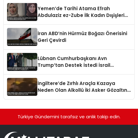
Yemen’de Tarihi Atama Efrah
Abdulaziz ez-Zube İlk Kadın Dışişleri
Bakanı Oldu
İran ABD’nin Hürmüz Boğazı Önerisini
Geri Çevirdi
Lübnan Cumhurbaşkanı Avn
Trump’tan Destek İstedi İsrail
Çekilme Talebini İletti
İngiltere’de Zırhlı Araçla Kazaya
Neden Olan Alkollü İki Asker Gözaltına
Alındı
Türkiye Gündemini tarafsız ve anlık takip edin.