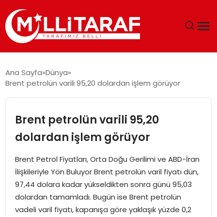
GÜNDEM
Ana Sayfa
Dünya
Brent petrolün varili 95,20 dolardan işlem görüyor
ÖZEL SAYFALAR
TEKNOLOJI
Brent petrolün varili 95,20
dolardan işlem görüyor
EKONOMI
Brent Petrol Fiyatları, Orta Doğu Gerilimi ve ABD-İran
SPOR
İlişkileriyle Yön Buluyor Brent petrolün varil fiyatı dün,
97,44 dolara kadar yükseldikten sonra günü 95,03
SIYASET
dolardan tamamladı. Bugün ise Brent petrolün
vadeli varil fiyatı, kapanışa göre yaklaşık yüzde 0,2
MAGAZIN