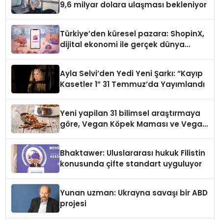
9,6 milyar dolara ulaşması bekleniyor
Türkiye’den küresel pazara: ShopinX,
dijital ekonomi ile gerçek dünya
alışverişini bir araya getirmeyi
hedefliyor
Ayla Selvi’den Yedi Yeni Şarkı: “Kayıp
Kasetler 1” 31 Temmuz’da Yayımlandı
Yeni yapilan 31 bilimsel araştırmaya
göre, Vegan Köpek Maması ve Vegan
Kedi Mamasının İyi Sindirildiğini
Ortaya Koydu
Bhaktawer: Uluslararası hukuk Filistin
konusunda çifte standart uyguluyor
Yunan uzman: Ukrayna savaşı bir ABD
projesi