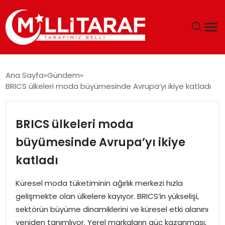
GÜNDEM
Ana Sayfa
Gündem
BRICS ülkeleri moda büyümesinde Avrupa’yı ikiye katladı
ÖZEL SAYFALAR
TEKNOLOJI
BRICS ülkeleri moda
büyümesinde Avrupa’yı ikiye
EKONOMI
katladı
SPOR
Küresel moda tüketiminin ağırlık merkezi hızla
gelişmekte olan ülkelere kayıyor. BRICS’in yükselişi,
SIYASET
sektörün büyüme dinamiklerini ve küresel etki alanını
yeniden tanımlıyor. Yerel markaların güç kazanması,
MAGAZIN