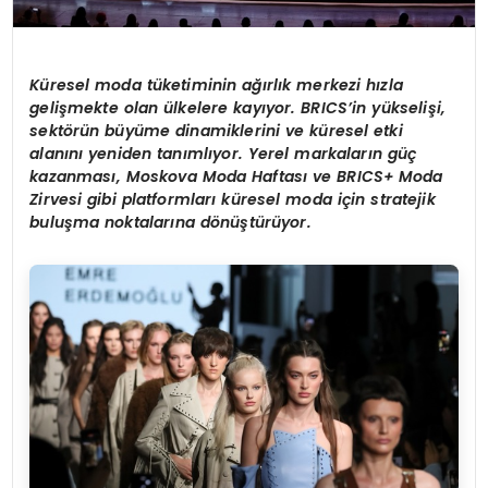
K
ü
resel moda t
ü
ketiminin a
ğı
rl
ı
k merkezi h
ı
zla
geli
ş
mekte olan
ü
lkelere kay
ı
yor. BRICS
’
in y
ü
kseli
ş
i,
sekt
ö
r
ü
n b
ü
y
ü
me dinamiklerini ve k
ü
resel etki
alan
ı
n
ı
yeniden tan
ı
ml
ı
yor. Yerel markalar
ı
n g
üç
kazanmas
ı
, Moskova Moda Haftas
ı
ve BRICS+ Moda
Zirvesi gibi platformlar
ı
k
ü
resel moda i
ç
in stratejik
bulu
ş
ma noktalar
ı
na d
ö
n
üş
t
ü
r
ü
yor.