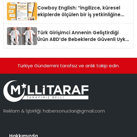
Cowboy English: “İngilizce, küresel
ekiplerde ölçülen bir iş yetkinliğine
dönüşüyor”
Türk Girişimci Annenin Geliştirdiği
Ürün ABD’de Bebeklerde Güvenli Uyku
Standardına Yeni Bir Bakış Açısı
Getiriyor.
Türkiye Gündemini tarafsız ve anlık takip edin.
Reklam & İşbirliği:
habersonuclari@gmail.com
Hakkımızda