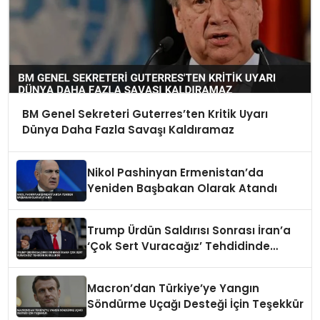
BM Genel Sekreteri Guterres’ten Kritik Uyarı
Dünya Daha Fazla Savaşı Kaldıramaz
Nikol Pashinyan Ermenistan’da
Yeniden Başbakan Olarak Atandı
Trump Ürdün Saldırısı Sonrası İran’a
‘Çok Sert Vuracağız’ Tehdidinde
Bulundu
Macron’dan Türkiye’ye Yangın
Söndürme Uçağı Desteği İçin Teşekkür