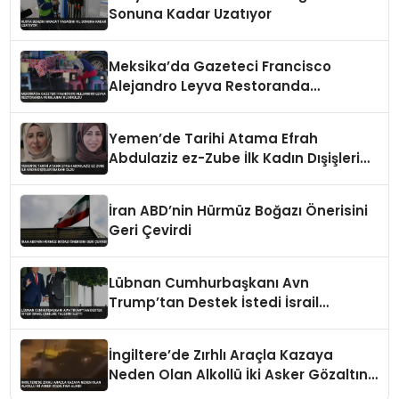
Sonuna Kadar Uzatıyor
Meksika’da Gazeteci Francisco
Alejandro Leyva Restoranda
Vurularak Öldürüldü
Yemen’de Tarihi Atama Efrah
Abdulaziz ez-Zube İlk Kadın Dışişleri
Bakanı Oldu
İran ABD’nin Hürmüz Boğazı Önerisini
Geri Çevirdi
Lübnan Cumhurbaşkanı Avn
Trump’tan Destek İstedi İsrail
Çekilme Talebini İletti
İngiltere’de Zırhlı Araçla Kazaya
Neden Olan Alkollü İki Asker Gözaltına
Alındı