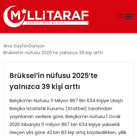
GÜNDEM
Ana Sayfa
Dünya
Brüksel’in nüfusu 2025’te yalnızca 39 kişi arttı
ÖZEL SAYFALAR
TEKNOLOJI
Brüksel’in nüfusu 2025’te
yalnızca 39 kişi arttı
EKONOMI
Belçika’nın Nüfusu 11 Milyon 867 Bin 634 Kişiye Ulaştı
SPOR
Belçika İstatistik Kurumu (Statbel) tarafından
yayınlanan verilere göre, Belçika’nın nüfusu 1 Ocak
SIYASET
2026 itibarıyla 11 milyon 867 bin 634 kişiye yükseldi.
Geçen yıla göre 42 bin 83 kişi artış kaydedilirken, yıllık
MAGAZIN