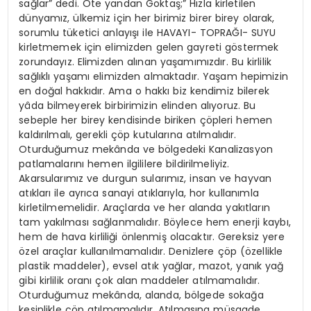
sağlar” dedi. Öte yandan Göktaş;” Hızla kirletilen
dünyamız, ülkemiz için her birimiz birer birey olarak,
sorumlu tüketici anlayışı ile HAVAYI- TOPRAĞI- SUYU
kirletmemek için elimizden gelen gayreti göstermek
zorundayız. Elimizden alınan yaşamımızdır. Bu kirlilik
sağlıklı yaşamı elimizden almaktadır. Yaşam hepimizin
en doğal hakkıdır. Ama o hakkı biz kendimiz bilerek
yâda bilmeyerek birbirimizin elinden alıyoruz. Bu
sebeple her birey kendisinde biriken çöpleri hemen
kaldırılmalı, gerekli çöp kutularına atılmalıdır.
Oturduğumuz mekânda ve bölgedeki Kanalizasyon
patlamalarını hemen ilgililere bildirilmeliyiz.
Akarsularımız ve durgun sularımız, insan ve hayvan
atıkları ile ayrıca sanayi atıklarıyla, hor kullanımla
kirletilmemelidir. Araçlarda ve her alanda yakıtların
tam yakılması sağlanmalıdır. Böylece hem enerji kaybı,
hem de hava kirliliği önlenmiş olacaktır. Gereksiz yere
özel araçlar kullanılmamalıdır. Denizlere çöp (özellikle
plastik maddeler), evsel atık yağlar, mazot, yanık yağ
gibi kirlilik oranı çok alan maddeler atılmamalıdır.
Oturduğumuz mekânda, alanda, bölgede sokağa
kesinlikle çöp atılmamalıdır. Atılmasına müsaade