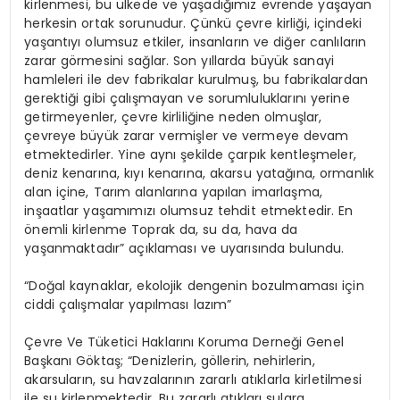
kirlenmesi, bu ülkede ve yaşadığımız evrende yaşayan
herkesin ortak sorunudur. Çünkü çevre kirliği, içindeki
yaşantıyı olumsuz etkiler, insanların ve diğer canlıların
zarar görmesini sağlar. Son yıllarda büyük sanayi
hamleleri ile dev fabrikalar kurulmuş, bu fabrikalardan
gerektiği gibi çalışmayan ve sorumluluklarını yerine
getirmeyenler, çevre kirliliğine neden olmuşlar,
çevreye büyük zarar vermişler ve vermeye devam
etmektedirler. Yine aynı şekilde çarpık kentleşmeler,
deniz kenarına, kıyı kenarına, akarsu yatağına, ormanlık
alan içine, Tarım alanlarına yapılan imarlaşma,
inşaatlar yaşamımızı olumsuz tehdit etmektedir. En
önemli kirlenme Toprak da, su da, hava da
yaşanmaktadır” açıklaması ve uyarısında bulundu.
“Doğal kaynaklar, ekolojik dengenin bozulmaması için
ciddi çalışmalar yapılması lazım”
Çevre Ve Tüketici Haklarını Koruma Derneği Genel
Başkanı Göktaş; “Denizlerin, göllerin, nehirlerin,
akarsuların, su havzalarının zararlı atıklarla kirletilmesi
ile su kirlenmektedir. Bu zararlı atıkları sulara