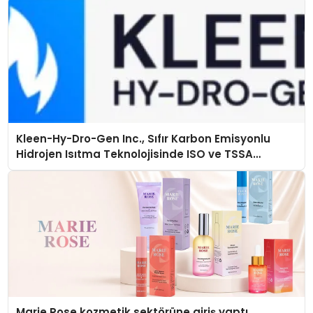
Kleen-Hy-Dro-Gen Inc., Sıfır Karbon Emisyonlu
Hidrojen Isıtma Teknolojisinde ISO ve TSSA
Düzenleyici Onaylarını Aldı
Marie Rose kozmetik sektörüne giriş yaptı