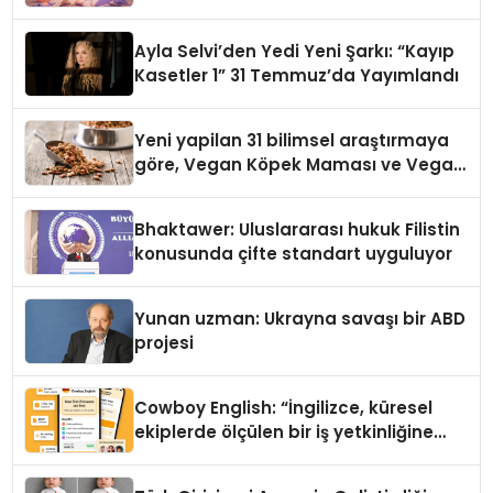
alışverişini bir araya getirmeyi
hedefliyor
Ayla Selvi’den Yedi Yeni Şarkı: “Kayıp
Kasetler 1” 31 Temmuz’da Yayımlandı
Yeni yapilan 31 bilimsel araştırmaya
göre, Vegan Köpek Maması ve Vegan
Kedi Mamasının İyi Sindirildiğini
Ortaya Koydu
Bhaktawer: Uluslararası hukuk Filistin
konusunda çifte standart uyguluyor
Yunan uzman: Ukrayna savaşı bir ABD
projesi
Cowboy English: “İngilizce, küresel
ekiplerde ölçülen bir iş yetkinliğine
dönüşüyor”