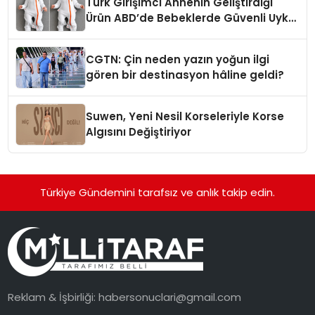
Türk Girişimci Annenin Geliştirdiği
Ürün ABD’de Bebeklerde Güvenli Uyku
Standardına Yeni Bir Bakış Açısı
Getiriyor.
CGTN: Çin neden yazın yoğun ilgi
gören bir destinasyon hâline geldi?
Suwen, Yeni Nesil Korseleriyle Korse
Algısını Değiştiriyor
Türkiye Gündemini tarafsız ve anlık takip edin.
Reklam & İşbirliği:
habersonuclari@gmail.com