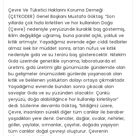
Çevre Ve Tüketici Haklarını Koruma Derneği
(ÇETKODER) Genel Başkanı Mustafa Göktaş; “Son
yıllarda çok hızla kirletilen ve hor kullanılan Doğa
(Çevre) nedeniyle yeryüzünde kuraklık baş göstermiş,
iklim değişikliğe uğramış, buna paralel açlık, yokluk ve
kıtlık artmıştır. Yaşadığımız evrende eğer ciddi tedbirler
almaz isek bir müddet sonra, artan nüfus ve kıtlık
nedeniyle gıda ve su terörü baş gösterecektir. Nitekim
Gıda üzerinde genetikle oynama, laboratuarda et
üretimi, gıda üretimi gibi günümüzde gündemde olan
bu gelişmeler önümüzdeki günlerde yaşanacak olan
kıtlık ve beklenen yokluktan dolayı ortaya çıkmaktadır.
Yaşadığımız evrende bundan sonra çıkacak olan
savaşlar Gıda ve su yüzünden olacaktır. Çünkü
yeryüzü, doğa alabildiğince hor kullanılıp kirletiliyor”
dedi. Sözlerine devamla Göktaş, “bildiğiniz üzere,
Çevre, insanların sürekli diğer tüm canlılar ile beraber
yaşadıkları yere denir. Denizler, dağlar, ovalar, nehirler,
göller, yaylalar, ormanlar, çayırlar, doğada yaşayan
tüm canlılar doğal çevreyi oluşturur. Çevrenin