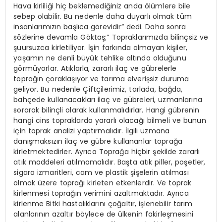
Hava kirliliği hiç beklemediğiniz anda ölümlere bile
sebep olabilir. Bu nedenle daha duyarlı olmak tüm
insanlarımızın başlıca görevidir” dedi. Daha sonra
sözlerine devamla Göktaş;” Topraklarımızda bilinçsiz ve
şuursuzca kirletiliyor. İşin farkında olmayan kişiler,
yaşamın ne denli büyük tehlike altında olduğunu
görmüyorlar. Atıklarla, zararlı ilaç ve gübrelerle
toprağın çoraklaşıyor ve tarıma elverişsiz duruma
geliyor. Bu nedenle Çiftçilerimiz, tarlada, bağda,
bahçede kullanacakları ilaç ve gübreleri, uzmanlarına
sorarak bilinçli olarak kullanmalıdırlar. Hangi gübrenin
hangi cins topraklarda yararlı olacağı bilmeli ve bunun
için toprak analizi yaptırmalıdır. İlgili uzmana
danışmaksızın ilaç ve gübre kullananlar toprağa
kirletmektedirler. Ayrıca Toprağa hiçbir şekilde zararlı
atık maddeleri atılmamalıdır. Başta atık piller, poşetler,
sigara izmaritleri, cam ve plastik şişelerin atılması
olmak üzere toprağı kirleten etkenlerdir. Ve toprak
kirlenmesi toprağın verimini azaltmaktadır. Ayrıca
kirlenme Bitki hastalıklarını çoğaltır, işlenebilir tarım
alanlarının azaltır böylece de ülkenin fakirleşmesini