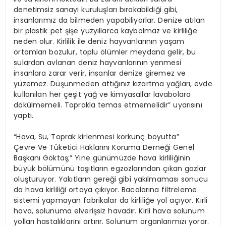
denetimsiz sanayi kuruluşları bırakabildiği gibi,
insanlarımız da bilmeden yapabiliyorlar. Denize atılan
bir plastik pet şişe yüzyıllarca kaybolmaz ve kirliliğe
neden olur. Kirlilik ile deniz hayvanlarının yaşam
ortamları bozulur, toplu ölümler meydana gelir, bu
sulardan avlanan deniz hayvanlarının yenmesi
insanlara zarar verir, insanlar denize giremez ve
yüzemez. Düşünmeden attığınız kızartma yağları, evde
kullanılan her çeşit yağ ve kimyasallar lavabolara
dökülmemeli. Toprakla temas etmemelidir” uyarısını
yaptı.
“Hava, Su, Toprak kirlenmesi korkunç boyutta”
Çevre Ve Tüketici Haklarını Koruma Derneği Genel
Başkanı Göktaş;” Yine günümüzde hava kirliliğinin
büyük bölümünü taşıtların egzozlarından çıkan gazlar
oluşturuyor. Yakıtların gereği gibi yakılmaması sonucu
da hava kirliliği ortaya çıkıyor. Bacalarına filtreleme
sistemi yapmayan fabrikalar da kirliliğe yol açıyor. Kirli
hava, solunuma elverişsiz havadır. Kirli hava solunum
yolları hastalıklarını artırır. Solunum organlarımızı yorar.