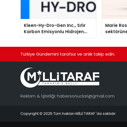
Kleen-Hy-Dro-Gen Inc., Sıfır
Marie Ro
Karbon Emisyonlu Hidrojen
sektörüne
Isıtma Teknolojisinde ISO ve
TSSA Düzenleyici Onaylarını
Aldı
Türkiye Gündemini tarafsız ve anlık takip edin.
Reklam & İşbirliği:
habersonuclari@gmail.com
Copyright © 2025 Tüm hakları MİLLİ TARAF 'da saklıdır.