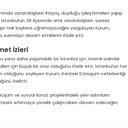
ında vatandaşların ihtiyaç duyduğu iyileştirmeleri yapıp
 İstanbul’un 39 ilçesinde artık vatandaşların süresiz
daşın hak kaybına uğramayacağını vurgulayan Kurum,
a sunmaya devam ettiklerini ifade etti.
et İzleri
 yana daha yaşanabilir bir İstanbul için önemli adımlar
ileri için büyük bir onur olduğunu ifade etti. İstanbul’un her
in olduğunu söyleyen Kurum, Kentsel Dönüşüm seferberliği
ğünü belirtti.
üşüm ve sosyal konut projelerindeki yeni adımların
itesini artırmaya yönelik çalışmaların devam edeceğini