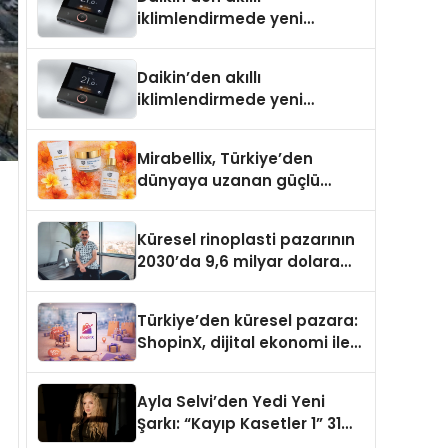
iklimlendirmede yeni
dönem: Madoka Plus
Türkiye’de
Daikin’den akıllı
iklimlendirmede yeni
dönem: Madoka Plus
Türkiye’de
Mirabellix, Türkiye’den
dünyaya uzanan güçlü
büyümesini sürdürüyor
Küresel rinoplasti pazarının
2030’da 9,6 milyar dolara
ulaşması bekleniyor
Türkiye’den küresel pazara:
ShopinX, dijital ekonomi ile
gerçek dünya alışverişini bir
araya getirmeyi hedefliyor
Ayla Selvi’den Yedi Yeni
Şarkı: “Kayıp Kasetler 1” 31
Temmuz’da Yayımlandı