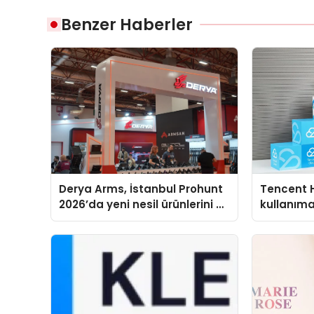
Benzer Haberler
Derya Arms, İstanbul Prohunt
Tencent 
2026’da yeni nesil ürünlerini ve
kullanım
global marka vizyonunu
sergiledi