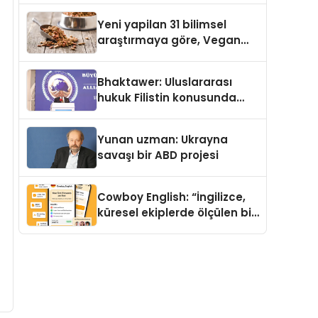
Yeni yapilan 31 bilimsel
araştırmaya göre, Vegan
Köpek Maması ve Vegan
Kedi Mamasının İyi
Bhaktawer: Uluslararası
Sindirildiğini Ortaya Koydu
hukuk Filistin konusunda
çifte standart uyguluyor
Yunan uzman: Ukrayna
savaşı bir ABD projesi
Cowboy English: “İngilizce,
küresel ekiplerde ölçülen bir
iş yetkinliğine dönüşüyor”