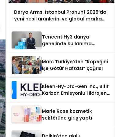
Derya Arms, İstanbul Prohunt 2026’da
yeni nesil ürünlerini ve global marka
vizyonunu sergiledi
Tencent Hy3 dünya
genelinde kullanıma
sunuldu
Mars Türkiye’den “Köpeğini
İşe Götür Haftası” çağrısı
Kleen-Hy-Dro-Gen Inc., Sıfır
Karbon Emisyonlu Hidrojen
Isıtma Teknolojisinde ISO ve
TSSA Düzenleyici Onaylarını
Marie Rose kozmetik
Aldı
sektörüne giriş yaptı
Daikin’den akıllı