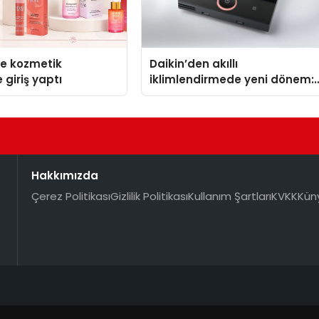
se kozmetik
Daikin’den akıllı
 giriş yaptı
iklimlendirmede yeni dönem:
Madoka Plus Türkiye’de
Hakkımızda
Çerez Politikası
Gizlilik Politikası
Kullanım Şartları
KVKK
Kün