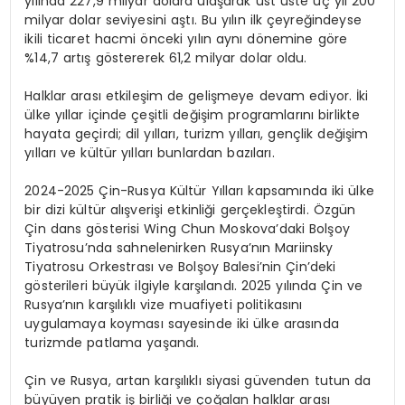
yılında 227,9 milyar dolara ulaşarak üst üste üç yıl 200
milyar dolar seviyesini aştı. Bu yılın ilk çeyreğindeyse
ikili ticaret hacmi önceki yılın aynı dönemine göre
%14,7 artış göstererek 61,2 milyar dolar oldu.
Halklar arası etkileşim de gelişmeye devam ediyor. İki
ülke yıllar içinde çeşitli değişim programlarını birlikte
hayata geçirdi; dil yılları, turizm yılları, gençlik değişim
yılları ve kültür yılları bunlardan bazıları.
2024-2025 Çin-Rusya Kültür Yılları kapsamında iki ülke
bir dizi kültür alışverişi etkinliği gerçekleştirdi. Özgün
Çin dans gösterisi Wing Chun Moskova’daki Bolşoy
Tiyatrosu’nda sahnelenirken Rusya’nın Mariinsky
Tiyatrosu Orkestrası ve Bolşoy Balesi’nin Çin’deki
gösterileri büyük ilgiyle karşılandı. 2025 yılında Çin ve
Rusya’nın karşılıklı vize muafiyeti politikasını
uygulamaya koyması sayesinde iki ülke arasında
turizmde patlama yaşandı.
Çin ve Rusya, artan karşılıklı siyasi güvenden tutun da
büyüyen pratik iş birliği ve çoğalan halklar arası