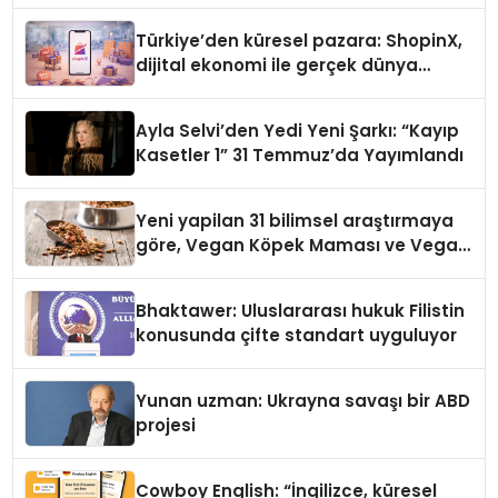
Türkiye’den küresel pazara: ShopinX,
dijital ekonomi ile gerçek dünya
alışverişini bir araya getirmeyi
hedefliyor
Ayla Selvi’den Yedi Yeni Şarkı: “Kayıp
Kasetler 1” 31 Temmuz’da Yayımlandı
Yeni yapilan 31 bilimsel araştırmaya
göre, Vegan Köpek Maması ve Vegan
Kedi Mamasının İyi Sindirildiğini
Ortaya Koydu
Bhaktawer: Uluslararası hukuk Filistin
konusunda çifte standart uyguluyor
Yunan uzman: Ukrayna savaşı bir ABD
projesi
Cowboy English: “İngilizce, küresel