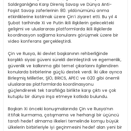
Saldırganlığına Karşı Direniş Savaşı ve Dünya Anti-
Faşist Savaşı zaferlerinin 80. yıldönümünü anma
etkinliklerine katılmak üzere Çin’i ziyaret etti. Bu yıl 4
Şubat tarihinde Xi ve Putin ikili ilişkilerin gelecekteki
gelişimi ve uluslararası platformlarda ikili ilişkilerde
koordinasyon sağlama konularını görüşmek üzere bir
video konferans gerçekleştirdi.
Çin ve Rusya, iki devlet başkanının rehberliğinde
karşılıklı siyasi güveni sürekli derinleştirdi ve egemenlik,
güvenlik ve kalkınma gibi temel çıkarlarını ilgilendiren
konularda birbirlerine güçlü destek verdi. İki ülke ayrıca
Birleşmiş Milletler, ŞİÖ, BRICS, APEC ve G20 gibi önemli
uluslararası platformlarda koordinasyonu
güçlendirerek tek taraflılığa birlikte karşı çıktı ve çok
kutuplu bir dünya inşa etmeye katkıda bulundu.
Başkan Xi önceki konuşmalarında Çin ve Rusya’nın
ittifak kurmama, çatışmama ve herhangi bir üçüncü
tarafı hedef almama ilkeleri temelinde komşu büyük
ülkelerin birbirleriyle iyi geçinmesini hedef alan yeni bir