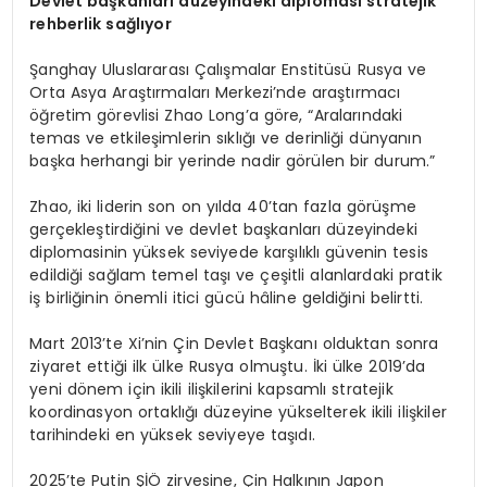
Devlet başkanları düzeyindeki diplomasi stratejik
rehberlik sağlıyor
Şanghay Uluslararası Çalışmalar Enstitüsü Rusya ve
Orta Asya Araştırmaları Merkezi’nde araştırmacı
öğretim görevlisi Zhao Long’a göre, “Aralarındaki
temas ve etkileşimlerin sıklığı ve derinliği dünyanın
başka herhangi bir yerinde nadir görülen bir durum.”
Zhao, iki liderin son on yılda 40’tan fazla görüşme
gerçekleştirdiğini ve devlet başkanları düzeyindeki
diplomasinin yüksek seviyede karşılıklı güvenin tesis
edildiği sağlam temel taşı ve çeşitli alanlardaki pratik
iş birliğinin önemli itici gücü hâline geldiğini belirtti.
Mart 2013’te Xi’nin Çin Devlet Başkanı olduktan sonra
ziyaret ettiği ilk ülke Rusya olmuştu. İki ülke 2019’da
yeni dönem için ikili ilişkilerini kapsamlı stratejik
koordinasyon ortaklığı düzeyine yükselterek ikili ilişkiler
tarihindeki en yüksek seviyeye taşıdı.
2025’te Putin ŞİÖ zirvesine, Çin Halkının Japon