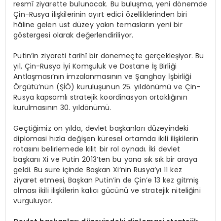
resmî ziyarette bulunacak. Bu buluşma, yeni dönemde
Çin-Rusya ilişkilerinin ayırt edici özelliklerinden biri
hâline gelen üst düzey yakın temasların yeni bir
göstergesi olarak değerlendiriliyor.
Putin’in ziyareti tarihî bir dönemeçte gerçekleşiyor. Bu
yıl, Çin-Rusya İyi Komşuluk ve Dostane İş Birliği
Antlaşması’nın imzalanmasının ve Şanghay İşbirliği
Örgütü’nün (ŞİÖ) kuruluşunun 25. yıldönümü ve Çin-
Rusya kapsamlı stratejik koordinasyon ortaklığının
kurulmasının 30. yıldönümü.
Geçtiğimiz on yılda, devlet başkanları düzeyindeki
diplomasi hızla değişen küresel ortamda ikili ilişkilerin
rotasını belirlemede kilit bir rol oynadı. İki devlet
başkanı Xi ve Putin 2013’ten bu yana sık sık bir araya
geldi. Bu süre içinde Başkan Xi’nin Rusya’yı 11 kez
ziyaret etmesi, Başkan Putin’in de Çin’e 13 kez gitmiş
olması ikili ilişkilerin kalıcı gücünü ve stratejik niteliğini
vurguluyor.