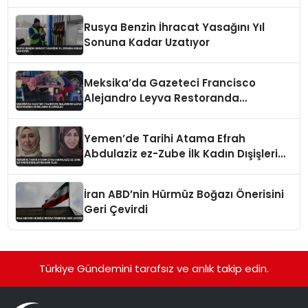
Rusya Benzin İhracat Yasağını Yıl
Sonuna Kadar Uzatıyor
Meksika’da Gazeteci Francisco
Alejandro Leyva Restoranda
Vurularak Öldürüldü
Yemen’de Tarihi Atama Efrah
Abdulaziz ez-Zube İlk Kadın Dışişleri
Bakanı Oldu
İran ABD’nin Hürmüz Boğazı Önerisini
Geri Çevirdi
Türkiye Gündemini tarafsız ve anlık takip edin.