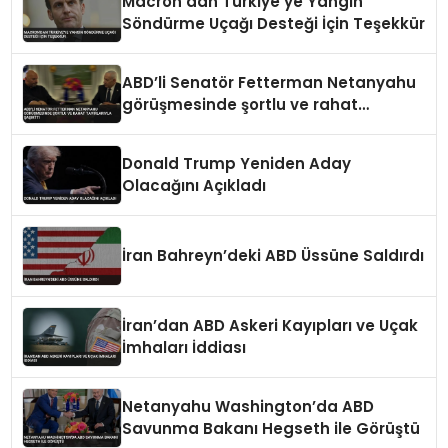
Macron’dan Türkiye’ye Yangın
Söndürme Uçağı Desteği İçin Teşekkür
ABD’li Senatör Fetterman Netanyahu
görüşmesinde şortlu ve rahat
tavırlarıyla şaşırttı
Donald Trump Yeniden Aday
Olacağını Açıkladı
İran Bahreyn’deki ABD Üssüne Saldırdı
İran’dan ABD Askeri Kayıpları ve Uçak
İmhaları İddiası
Netanyahu Washington’da ABD
Savunma Bakanı Hegseth ile Görüştü