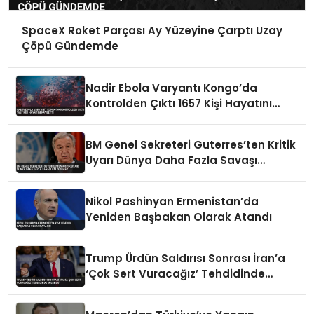
SpaceX Roket Parçası Ay Yüzeyine Çarptı Uzay
Çöpü Gündemde
Nadir Ebola Varyantı Kongo’da
Kontrolden Çıktı 1657 Kişi Hayatını
Kaybetti
BM Genel Sekreteri Guterres’ten Kritik
Uyarı Dünya Daha Fazla Savaşı
Kaldıramaz
Nikol Pashinyan Ermenistan’da
Yeniden Başbakan Olarak Atandı
Trump Ürdün Saldırısı Sonrası İran’a
‘Çok Sert Vuracağız’ Tehdidinde
Bulundu