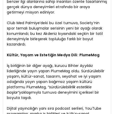
benzer ilgi alanlarına sahip insanları özenle tasarlanmış
gerçek dünya deneyimleri etrafında bir araya
getirmeyi misyon ediniyor.
Club Med Palmiye’deki bu özel turnuva, Society’nin
spor temalı buluşmalar serisinin yeni bir ayağı olarak
konumlandı; bu kez Akdeniz kıyısındaki seçkin bir tatil
deneyimiyle birleşerek topluluğa farklı bir boyut
kazandırdı.
Kültür, Yaşam ve Estetiğin Medya Dili: PlumeMag
İş birliğinin bir diğer ayağı, kurucu Bihter Ayyıldız
liderliğinde yayın yapan PlumeMag oldu. Sürdürülebilir
yaşam, kültür-sanat, tasarım, seyahat ve iyi yaşam
odağında yayın yapan bağımsız yaşam kültürü
platformu PlumeMag,
“sürdürülebilirlik estetikle
başlar”
yaklaşımıyla turnuva deneyimini içeriksel bir
boyuta taşıdı.
Dijital yayıncılığın yanı sıra podcast serileri, YouTube
programları, marka iş birlikleri ve kültür-sanat