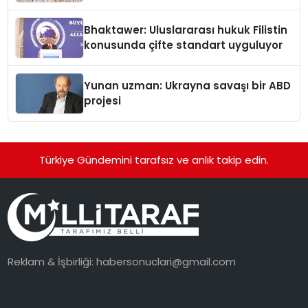
Kedi Mamasının İyi Sindirildiğini
Ortaya Koydu
Bhaktawer: Uluslararası hukuk Filistin
konusunda çifte standart uyguluyor
Yunan uzman: Ukrayna savaşı bir ABD
projesi
Türkiye Gündemini tarafsız ve anlık takip edin.
Reklam & İşbirliği:
habersonuclari@gmail.com