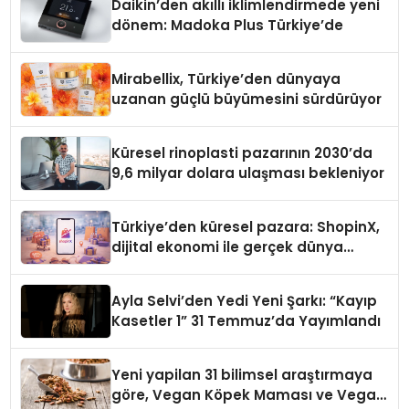
Daikin’den akıllı iklimlendirmede yeni
dönem: Madoka Plus Türkiye’de
Mirabellix, Türkiye’den dünyaya
uzanan güçlü büyümesini sürdürüyor
Küresel rinoplasti pazarının 2030’da
9,6 milyar dolara ulaşması bekleniyor
Türkiye’den küresel pazara: ShopinX,
dijital ekonomi ile gerçek dünya
alışverişini bir araya getirmeyi
hedefliyor
Ayla Selvi’den Yedi Yeni Şarkı: “Kayıp
Kasetler 1” 31 Temmuz’da Yayımlandı
Yeni yapilan 31 bilimsel araştırmaya
göre, Vegan Köpek Maması ve Vegan