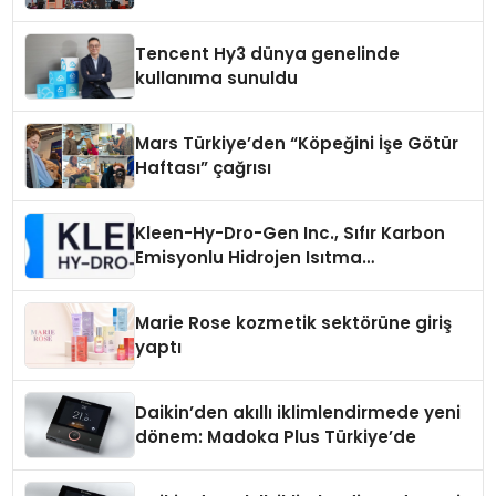
vizyonunu sergiledi
Tencent Hy3 dünya genelinde
kullanıma sunuldu
Mars Türkiye’den “Köpeğini İşe Götür
Haftası” çağrısı
Kleen-Hy-Dro-Gen Inc., Sıfır Karbon
Emisyonlu Hidrojen Isıtma
Teknolojisinde ISO ve TSSA
Düzenleyici Onaylarını Aldı
Marie Rose kozmetik sektörüne giriş
yaptı
Daikin’den akıllı iklimlendirmede yeni
dönem: Madoka Plus Türkiye’de