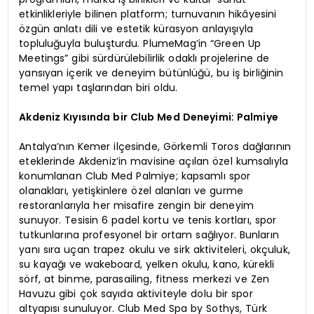
etkinlikleriyle bilinen platform; turnuvanın hikâyesini
özgün anlatı dili ve estetik kürasyon anlayışıyla
topluluğuyla buluşturdu. PlumeMag’in “Green Up
Meetings” gibi sürdürülebilirlik odaklı projelerine de
yansıyan içerik ve deneyim bütünlüğü, bu iş birliğinin
temel yapı taşlarından biri oldu.
Akdeniz Kıyısında bir Club Med Deneyimi: Palmiye
Antalya’nın Kemer ilçesinde, Görkemli Toros dağlarının
eteklerinde Akdeniz’in mavisine açılan özel kumsalıyla
konumlanan Club Med Palmiye; kapsamlı spor
olanakları, yetişkinlere özel alanları ve gurme
restoranlarıyla her misafire zengin bir deneyim
sunuyor. Tesisin 6 padel kortu ve tenis kortları, spor
tutkunlarına profesyonel bir ortam sağlıyor. Bunların
yanı sıra uçan trapez okulu ve sirk aktiviteleri, okçuluk,
su kayağı ve wakeboard, yelken okulu, kano, kürekli
sörf, at binme, parasailing, fitness merkezi ve Zen
Havuzu gibi çok sayıda aktiviteyle dolu bir spor
altyapısı sunuluyor. Club Med Spa by Sothys, Türk