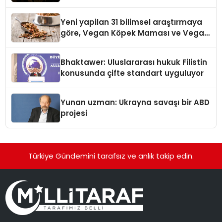
Yeni yapilan 31 bilimsel araştırmaya
göre, Vegan Köpek Maması ve Vegan
Kedi Mamasının İyi Sindirildiğini
Ortaya Koydu
Bhaktawer: Uluslararası hukuk Filistin
konusunda çifte standart uyguluyor
Yunan uzman: Ukrayna savaşı bir ABD
projesi
Türkiye Gündemini tarafsız ve anlık takip edin.