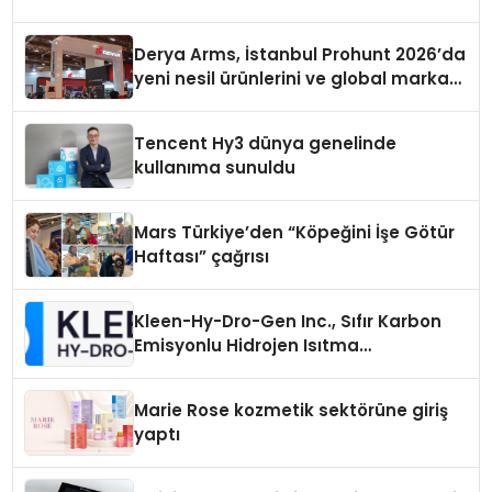
Derya Arms, İstanbul Prohunt 2026’da
yeni nesil ürünlerini ve global marka
vizyonunu sergiledi
Tencent Hy3 dünya genelinde
kullanıma sunuldu
Mars Türkiye’den “Köpeğini İşe Götür
Haftası” çağrısı
Kleen-Hy-Dro-Gen Inc., Sıfır Karbon
Emisyonlu Hidrojen Isıtma
Teknolojisinde ISO ve TSSA
Düzenleyici Onaylarını Aldı
Marie Rose kozmetik sektörüne giriş
yaptı