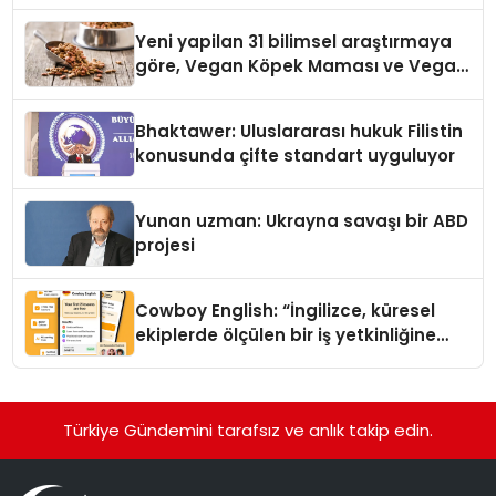
Yeni yapilan 31 bilimsel araştırmaya
göre, Vegan Köpek Maması ve Vegan
Kedi Mamasının İyi Sindirildiğini
Ortaya Koydu
Bhaktawer: Uluslararası hukuk Filistin
konusunda çifte standart uyguluyor
Yunan uzman: Ukrayna savaşı bir ABD
projesi
Cowboy English: “İngilizce, küresel
ekiplerde ölçülen bir iş yetkinliğine
dönüşüyor”
Türkiye Gündemini tarafsız ve anlık takip edin.