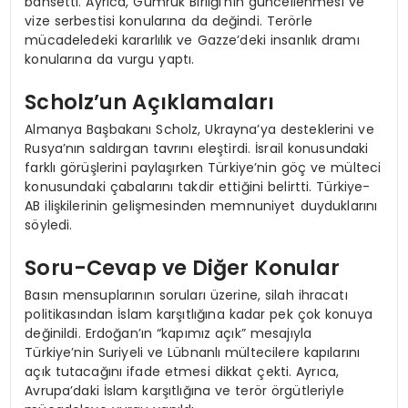
bahsetti. Ayrıca, Gümrük Birliği’nin güncellenmesi ve
vize serbestisi konularına da değindi. Terörle
mücadeledeki kararlılık ve Gazze’deki insanlık dramı
konularına da vurgu yaptı.
Scholz’un Açıklamaları
Almanya Başbakanı Scholz, Ukrayna’ya desteklerini ve
Rusya’nın saldırgan tavrını eleştirdi. İsrail konusundaki
farklı görüşlerini paylaşırken Türkiye’nin göç ve mülteci
konusundaki çabalarını takdir ettiğini belirtti. Türkiye-
AB ilişkilerinin gelişmesinden memnuniyet duyduklarını
söyledi.
Soru-Cevap ve Diğer Konular
Basın mensuplarının soruları üzerine, silah ihracatı
politikasından İslam karşıtlığına kadar pek çok konuya
değinildi. Erdoğan’ın “kapımız açık” mesajıyla
Türkiye’nin Suriyeli ve Lübnanlı mültecilere kapılarını
açık tutacağını ifade etmesi dikkat çekti. Ayrıca,
Avrupa’daki İslam karşıtlığına ve terör örgütleriyle