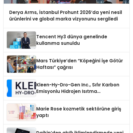
Derya Arms, İstanbul Prohunt 2026’da yeni nesil
ürünlerini ve global marka vizyonunu sergiledi
Tencent Hy3 dünya genelinde
kullanıma sunuldu
Mars Türkiye’den “Köpeğini İşe Götür
Haftası” çağrısı
Kleen-Hy-Dro-Gen Inc., Sıfır Karbon
Emisyonlu Hidrojen Isıtma
Teknolojisinde ISO ve TSSA
Düzenleyici Onaylarını Aldı
Marie Rose kozmetik sektörüne giriş
yaptı
Daikin’den akıllı iklimlendirmede yeni