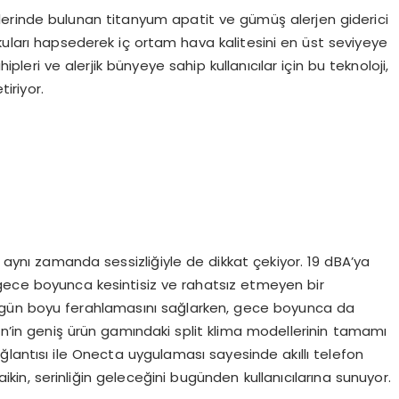
ellerinde bulunan titanyum apatit ve gümüş alerjen giderici
kuları hapsederek iç ortam hava kalitesini en üst seviyeye
hipleri ve alerjik bünyeye sahip kullanıcılar için bu teknoloji,
iriyor.
, aynı zamanda sessizliğiyle de dikkat çekiyor. 19 dBA’ya
gece boyunca kesintisiz ve rahatsız etmeyen bir
arın gün boyu ferahlamasını sağlarken, gece boyunca da
kin’in geniş ürün gamındaki split klima modellerinin tamamı
lantısı ile Onecta uygulaması sayesinde akıllı telefon
ikin, serinliğin geleceğini bugünden kullanıcılarına sunuyor.