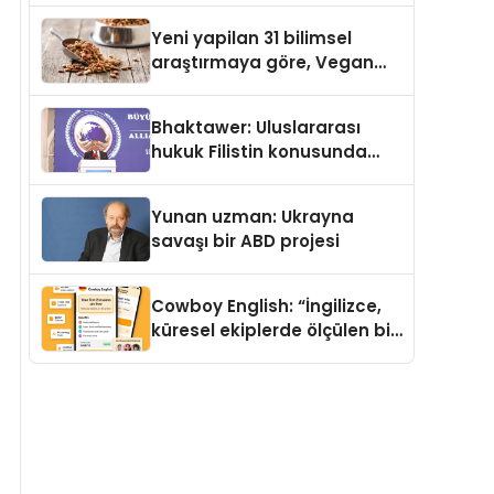
Yeni yapilan 31 bilimsel
araştırmaya göre, Vegan
Köpek Maması ve Vegan
Kedi Mamasının İyi
Bhaktawer: Uluslararası
Sindirildiğini Ortaya Koydu
hukuk Filistin konusunda
çifte standart uyguluyor
Yunan uzman: Ukrayna
savaşı bir ABD projesi
Cowboy English: “İngilizce,
küresel ekiplerde ölçülen bir
iş yetkinliğine dönüşüyor”