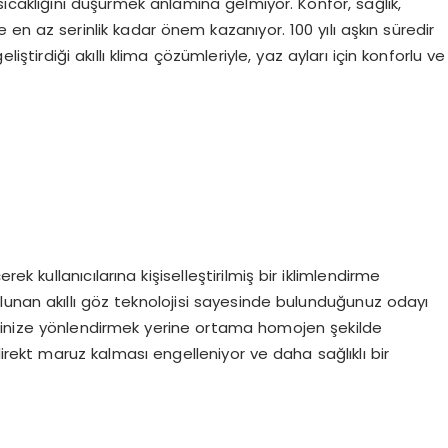
sıcaklığını düşürmek anlamına gelmiyor. Konfor, sağlık,
e en az serinlik kadar önem kazanıyor. 100 yılı aşkın süredir
ştirdiği akıllı klima çözümleriyle, yaz ayları için konforlu ve
ek kullanıcılarına kişiselleştirilmiş bir iklimlendirme
lunan akıllı göz teknolojisi sayesinde bulunduğunuz odayı
rinize yönlendirmek yerine ortama homojen şekilde
direkt maruz kalması engelleniyor ve daha sağlıklı bir