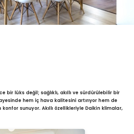
e bir lü
ks de
ğ
il; sa
ğlıklı, akıllı ve sürdürülebilir bir
 sayesinde hem iç hava kalitesini artırıyor hem de
nfor sunuyor. Akıllı özellikleriyle Daikin klimalar,