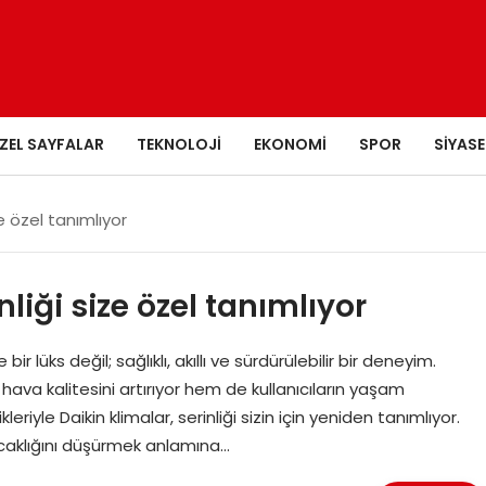
ZEL SAYFALAR
TEKNOLOJI
EKONOMI
SPOR
SIYASE
ize özel tanımlıyor
nliği size özel tanımlıyor
üks değil; sağlıklı, akıllı ve sürdürülebilir bir deneyim.
ç hava kalitesini artırıyor hem de kullanıcıların yaşam
eriyle Daikin klimalar, serinliği sizin için yeniden tanımlıyor.
ıcaklığını düşürmek anlamına…