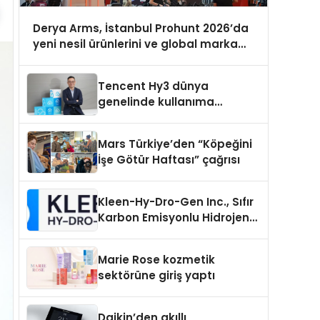
Derya Arms, İstanbul Prohunt 2026’da
yeni nesil ürünlerini ve global marka
vizyonunu sergiledi
Tencent Hy3 dünya
genelinde kullanıma
sunuldu
Mars Türkiye’den “Köpeğini
İşe Götür Haftası” çağrısı
Kleen-Hy-Dro-Gen Inc., Sıfır
Karbon Emisyonlu Hidrojen
Isıtma Teknolojisinde ISO ve
TSSA Düzenleyici Onaylarını
Marie Rose kozmetik
Aldı
sektörüne giriş yaptı
Daikin’den akıllı