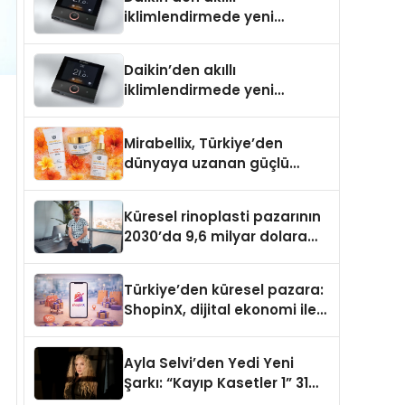
iklimlendirmede yeni
dönem: Madoka Plus
Türkiye’de
Daikin’den akıllı
iklimlendirmede yeni
dönem: Madoka Plus
Türkiye’de
Mirabellix, Türkiye’den
dünyaya uzanan güçlü
büyümesini sürdürüyor
Küresel rinoplasti pazarının
2030’da 9,6 milyar dolara
ulaşması bekleniyor
Türkiye’den küresel pazara:
ShopinX, dijital ekonomi ile
gerçek dünya alışverişini bir
araya getirmeyi hedefliyor
Ayla Selvi’den Yedi Yeni
Şarkı: “Kayıp Kasetler 1” 31
Temmuz’da Yayımlandı