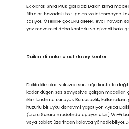
Ek olarak Shira Plus gibi bazı Daikin klima mod
filtreler, havadaki toz, polen ve istenmeyen ko
taşıyor. Özellikle çocuklu aileler, evcil hayvan sa
yaz mevsimini daha konforlu ve güvenli hale get
Daikin klimalarla üst düzey konfor
Daikin klimalar, yalnızca sunduğu konforla değil
kadar düşen ses seviyesiyle çalışan modeller, 
iklimlendirme sunuyor. Bu sessizlik, kullanıcıl
huzurlu bir uyku deneyimi yaşatıyor. Ayrıca Dai
(Ururu Sarara modelinde opsiyoneldir) Wi-Fi bağ
veya tablet üzerinden kolayca yönetilebiliyor.Da