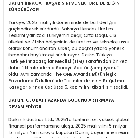
DAIKIN İHRACAT BAŞARISINI VE SEKTÖR LİDERLİĞİNİ
SÜRDÜRÜYOR
Türkiye, 2025 mali yılı döneminde de bu liderliğini
güçlendirerek sürdürdü. Sakarya Hendek Üretim
Tesisi’ni yalnızca Türkiye’nin değil; Orta Doğu, CIS
ülkeleri ve Afrika bölgesinin de üretim ve teknoloji üssü
olarak konumlandıran şirket, bu coğrafyalara yönelik
ihracatını büyütmeyi sürdürüyor. Daikin Türkiye,
Türkiye İhracatçılar Meclisi (TİM) tarafından
bir kez
daha
“İklimlendirme Sanayii Sektör Şampiyonu”
oldu. Aynı zamanda
The ONE Awards Bütünleşik
Pazarlama Ödülleri
’
nde “İklimlendirme – Soğutma
Kategorisi”nde
üst üste 5. kez “
Yılın İtibarlısı”
seçildi.
DAIKIN, GLOBAL PAZARDA GÜCÜNÜ ARTIRMAYA
DEVAM EDİYOR
Daikin Industries Ltd., 2025’te tarihinin en yüksek global
finansal performansına ulaştı. 2025 mali yılını 5 milyar
15 milyon Yen ciroyla kapatan Daikin, büyüme ivmesini