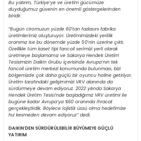
Bu yatırım, Türkiye
’
ye ve üretim gücümüze
duyduğumuz güvenin en önemli göstergelerinden
biridir.
“
Bugün ciromuzun yüzde 60
’
tan fazlasını fabrika
üretimlerimiz oluşturuyor. Üretimimizdeki yerlilik
oranımız ise bu dönemde yüzde 50
’
nin üzerine çıktı.
Özellikle tüm kaset tipi fancoil serimizi yerli olarak
üretmeye başlamamız ve Sakarya Hendek Üretim
Tesisimizin Daikin Grubu içerisinde Avrupa
’
nın tek
fancoil üretim merkezi konumunda bulunması, bizi
bölgemizde çok daha güçlü bir oyuncu haline getiriyor.
Üretim tarafındaki gelişimimizi VRV alanında da
sürdürmeye devam ediyoruz. 2022 yılında Sakarya
Hendek Üretim Tesisi
’
nde başladığımız VRV üretimi ile
bugüne kadar Avrupa
’
ya %60 oranında ihracat
gerçekleştirdik. Böylece lojistik üssü olma hedefimize
hız kesmeden devam ediyoruz” dedi.
DAIKIN
’
DEN SÜRDÜRÜLEBİLİR BÜYÜMEYE GÜÇLÜ
YATIRIM