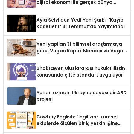
dijital ekonomi ile gerçek dünya
alışverişini bir araya getirmeyi
hedefliyor
Ayla Selvi’den Yedi Yeni Şarkı: “Kayıp
Kasetler 1” 31 Temmuz’da Yayımlandı
Yeni yapilan 31 bilimsel araştırmaya
göre, Vegan Köpek Maması ve Vegan
Kedi Mamasının İyi Sindirildiğini
Ortaya Koydu
Bhaktawer: Uluslararası hukuk Filistin
konusunda çifte standart uyguluyor
Yunan uzman: Ukrayna savaşı bir ABD
projesi
Cowboy English: “İngilizce, küresel
ekiplerde ölçülen bir iş yetkinliğine
dönüşüyor”