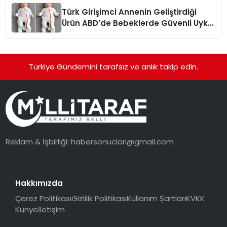
Türk Girişimci Annenin Geliştirdiği
Ürün ABD’de Bebeklerde Güvenli Uyku
Standardına Yeni Bir Bakış Açısı
Getiriyor.
Türkiye Gündemini tarafsız ve anlık takip edin.
Reklam & İşbirliği:
habersonuclari@gmail.com
Hakkımızda
Çerez Politikası
Gizlilik Politikası
Kullanım Şartları
KVKK
Künye
İletişim