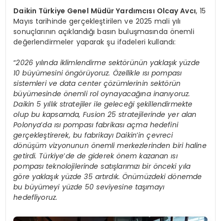
Daikin Türkiye Genel Müdür Yardımcısı Olcay Avcı
, 15
Mayıs tarihinde gerçekleştirilen ve 2025 mali yılı
sonuçlarının açıklandığı basın buluşmasında önemli
değerlendirmeler yaparak şu ifadeleri kullandı:
“
2026 yılında iklimlendirme sektörünün yaklaşık yüzde
10 büyümesini öngörüyoruz. Özellikle ısı pompası
sistemleri ve data center çözümlerinin sektörün
büyümesinde önemli rol oynayacağına inanıyoruz.
Daikin 5 yıllık stratejiler ile geleceği şekillendirmekte
olup bu kapsamda, Fusion 25 stratejilerinde yer alan
Polonya
’
da ısı pompası fabrikası açma hedefini
gerçekleştirerek, bu fabrikayı Daikin
’
in çevreci
dönüşüm vizyonunun önemli merkezlerinden biri haline
getirdi. Türkiye
’
de de giderek önem kazanan ısı
pompası teknolojilerinde satışlarımızı bir önceki yıla
göre yaklaşık yüzde 35 artırdık. Önümüzdeki dönemde
bu büyümeyi yüzde 50 seviyesine taşımayı
hedefliyoruz.