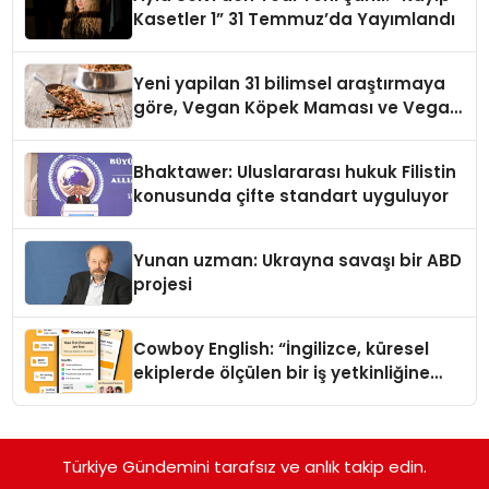
Kasetler 1” 31 Temmuz’da Yayımlandı
Yeni yapilan 31 bilimsel araştırmaya
göre, Vegan Köpek Maması ve Vegan
Kedi Mamasının İyi Sindirildiğini
Ortaya Koydu
Bhaktawer: Uluslararası hukuk Filistin
konusunda çifte standart uyguluyor
Yunan uzman: Ukrayna savaşı bir ABD
projesi
Cowboy English: “İngilizce, küresel
ekiplerde ölçülen bir iş yetkinliğine
dönüşüyor”
Türkiye Gündemini tarafsız ve anlık takip edin.