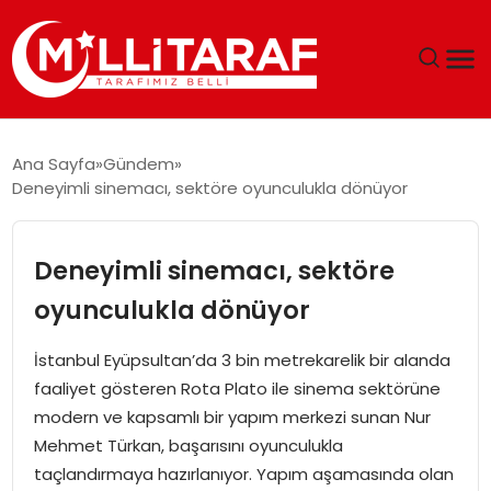
GÜNDEM
Ana Sayfa
Gündem
Deneyimli sinemacı, sektöre oyunculukla dönüyor
ÖZEL SAYFALAR
TEKNOLOJI
Deneyimli sinemacı, sektöre
oyunculukla dönüyor
EKONOMI
İstanbul Eyüpsultan’da 3 bin metrekarelik bir alanda
SPOR
faaliyet gösteren Rota Plato ile sinema sektörüne
modern ve kapsamlı bir yapım merkezi sunan Nur
SIYASET
Mehmet Türkan, başarısını oyunculukla
taçlandırmaya hazırlanıyor. Yapım aşamasında olan
MAGAZIN