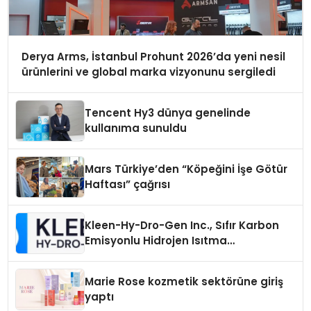
Derya Arms, İstanbul Prohunt 2026’da yeni nesil
ürünlerini ve global marka vizyonunu sergiledi
Tencent Hy3 dünya genelinde
kullanıma sunuldu
Mars Türkiye’den “Köpeğini İşe Götür
Haftası” çağrısı
Kleen-Hy-Dro-Gen Inc., Sıfır Karbon
Emisyonlu Hidrojen Isıtma
Teknolojisinde ISO ve TSSA
Düzenleyici Onaylarını Aldı
Marie Rose kozmetik sektörüne giriş
yaptı