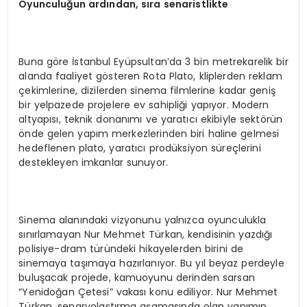
Oyunculuğun ardından, sıra senaristlikte
Buna göre İstanbul Eyüpsultan’da 3 bin metrekarelik bir
alanda faaliyet gösteren Rota Plato, kliplerden reklam
çekimlerine, dizilerden sinema filmlerine kadar geniş
bir yelpazede projelere ev sahipliği yapıyor. Modern
altyapısı, teknik donanımı ve yaratıcı ekibiyle sektörün
önde gelen yapım merkezlerinden biri haline gelmesi
hedeflenen plato, yaratıcı prodüksiyon süreçlerini
destekleyen imkanlar sunuyor.
Sinema alanındaki vizyonunu yalnızca oyunculukla
sınırlamayan Nur Mehmet Türkan, kendisinin yazdığı
polisiye-dram türündeki hikayelerden birini de
sinemaya taşımaya hazırlanıyor. Bu yıl beyaz perdeyle
buluşacak projede, kamuoyunu derinden sarsan
“Yenidoğan Çetesi” vakası konu ediliyor. Nur Mehmet
Türkan, senaryolaştırma aşamasında olan yapımın