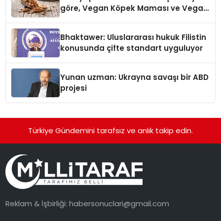
göre, Vegan Köpek Maması ve Vegan
Kedi Mamasının İyi Sindirildiğini
Ortaya Koydu
Bhaktawer: Uluslararası hukuk Filistin
konusunda çifte standart uyguluyor
Yunan uzman: Ukrayna savaşı bir ABD
projesi
Türkiye Gündemini tarafsız ve anlık takip edin.
Reklam & İşbirliği:
habersonuclari@gmail.com