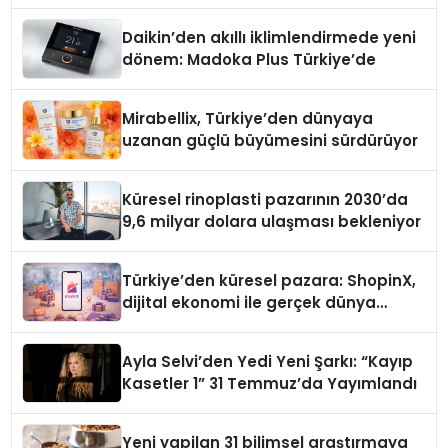
Daikin’den akıllı iklimlendirmede yeni
dönem: Madoka Plus Türkiye’de
Mirabellix, Türkiye’den dünyaya
uzanan güçlü büyümesini sürdürüyor
Küresel rinoplasti pazarının 2030’da
9,6 milyar dolara ulaşması bekleniyor
Türkiye’den küresel pazara: ShopinX,
dijital ekonomi ile gerçek dünya
alışverişini bir araya getirmeyi
hedefliyor
Ayla Selvi’den Yedi Yeni Şarkı: “Kayıp
Kasetler 1” 31 Temmuz’da Yayımlandı
Yeni yapilan 31 bilimsel araştırmaya