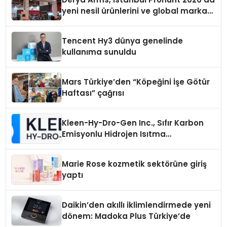
yeni nesil ürünlerini ve global marka
vizyonunu sergiledi
Tencent Hy3 dünya genelinde
kullanıma sunuldu
Mars Türkiye’den “Köpeğini İşe Götür
Haftası” çağrısı
Kleen-Hy-Dro-Gen Inc., Sıfır Karbon
Emisyonlu Hidrojen Isıtma
Teknolojisinde ISO ve TSSA
Düzenleyici Onaylarını Aldı
Marie Rose kozmetik sektörüne giriş
yaptı
Daikin’den akıllı iklimlendirmede yeni
dönem: Madoka Plus Türkiye’de