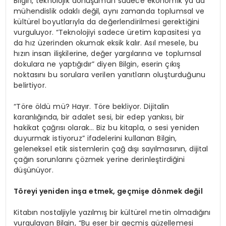
Bilgin, teknolojik dönüşümün sadece ekonomik ya da
mühendislik odaklı değil, aynı zamanda toplumsal ve
kültürel boyutlarıyla da değerlendirilmesi gerektiğini
vurguluyor. “Teknolojiyi sadece üretim kapasitesi ya
da hız üzerinden okumak eksik kalır. Asıl mesele, bu
hızın insan ilişkilerine, değer yargılarına ve toplumsal
dokulara ne yaptığıdır” diyen Bilgin, eserin çıkış
noktasını bu sorulara verilen yanıtların oluşturduğunu
belirtiyor.
“Töre öldü mü? Hayır. Töre bekliyor. Dijitalin
karanlığında, bir adalet sesi, bir edep yankısı, bir
hakikat çağrısı olarak… Biz bu kitapla, o sesi yeniden
duyurmak istiyoruz” ifadelerini kullanan Bilgin,
geleneksel etik sistemlerin çağ dışı sayılmasının, dijital
çağın sorunlarını çözmek yerine derinleştirdiğini
düşünüyor.
T
ö
reyi yeniden inşa etmek, geçmişe d
ö
nmek değil
Kitabın nostaljiyle yazılmış bir kültürel metin olmadığını
vurgulayan Bilgin, “Bu eser bir geçmiş güzellemesi