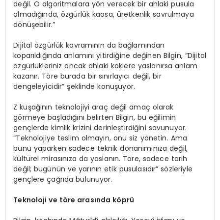
değil. O algoritmalara yön verecek bir ahlaki pusula
olmadığında, özgürlük kaosa, üretkenlik savrulmaya
dönüşebilir.”
Dijital özgürlük kavramının da bağlamından
koparıldığında anlamını yitirdiğine değinen Bilgin, “Dijital
özgürlükleriniz ancak ahlaki köklere yaslanırsa anlam
kazanır. Töre burada bir sınırlayıcı değil, bir
dengeleyicidir” şeklinde konuşuyor.
Z kuşağının teknolojiyi araç değil amaç olarak
görmeye başladığını belirten Bilgin, bu eğilimin
gençlerde kimlik krizini derinleştirdiğini savunuyor.
“Teknolojiye teslim olmayın, onu siz yönetin. Ama
bunu yaparken sadece teknik donanımınıza değil,
kültürel mirasınıza da yaslanın. Töre, sadece tarih
değil; bugünün ve yarının etik pusulasıdır” sözleriyle
gençlere çağrıda bulunuyor.
Teknoloji ve t
ö
re arasında k
ö
prü