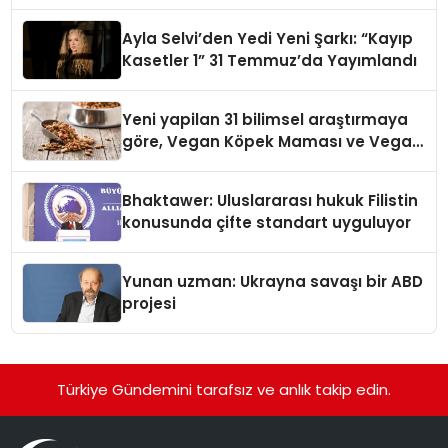
alışverişini bir araya getirmeyi
hedefliyor
Ayla Selvi’den Yedi Yeni Şarkı: “Kayıp
Kasetler 1” 31 Temmuz’da Yayımlandı
Yeni yapilan 31 bilimsel araştırmaya
göre, Vegan Köpek Maması ve Vegan
Kedi Mamasının İyi Sindirildiğini
Ortaya Koydu
Bhaktawer: Uluslararası hukuk Filistin
konusunda çifte standart uyguluyor
Yunan uzman: Ukrayna savaşı bir ABD
projesi
Türkiye Gündemini tarafsız ve anlık takip edin.