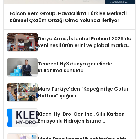
Falcon Aero Group, Havacılıkta Türkiye Merkezli
Küresel Çözüm Ortağı Olma Yolunda İlerliyor
Derya Arms, İstanbul Prohunt 2026’da
yeni nesil ürünlerini ve global marka
vizyonunu sergiledi
Tencent Hy3 dünya genelinde
kullanıma sunuldu
Mars Türkiye’den “Köpeğini İşe Götür
Haftası” çağrısı
Kleen-Hy-Dro-Gen Inc., Sıfır Karbon
Emisyonlu Hidrojen Isıtma
Teknolojisinde ISO ve TSSA
Düzenleyici Onaylarını Aldı