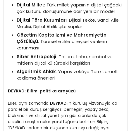
Dijital Millet
: Türk millet yapısının dijital çağdaki
çok kültürlü dönüşümüne dair yeni bir model
Dijital T
ö
re Kurumları
: Dijital Tekke, Sanal Aile
Meclisi, Dijital Ahilik gibi yapılar
G
ö
zetim Kapitalizmi ve Mahremiyetin
Çözülüşü
: Töresel etikle bireysel verilerin
korunması
Siber Antropoloji
: Totem, tabu, sembol ve
mitlerin dijital kültürdeki karşılıkları
Algoritmik Ahlak
: Yapay zekâya Töre temelli
kodlama önerileri
DEYKAD: Bilim-politika arayüzü
Eser, aynı zamanda
DEYKAD
’ın kuruluş vizyonuyla da
paralel bir duruş sergiliyor. Derneğin; yapay zekâ,
blokzincir ve dijital yönetişim gibi alanlarda çok
disiplinli araştırmalar yürüttüğünü belirten Bilgin,
“DEYKAD sadece bir düşünce kuruluşu değil; aynı