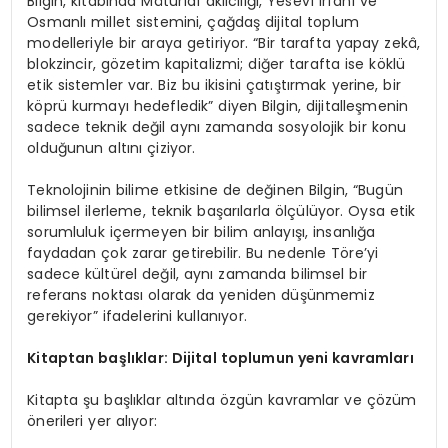
Bilgin, kitabında Mâturîdî akılcılığı, Yesevî irfanı ve
Osmanlı millet sistemini, çağdaş dijital toplum
modelleriyle bir araya getiriyor. “Bir tarafta yapay zekâ,
blokzincir, gözetim kapitalizmi; diğer tarafta ise köklü
etik sistemler var. Biz bu ikisini çatıştırmak yerine, bir
köprü kurmayı hedefledik” diyen Bilgin, dijitalleşmenin
sadece teknik değil aynı zamanda sosyolojik bir konu
olduğunun altını çiziyor.
Teknolojinin bilime etkisine de değinen Bilgin, “Bugün
bilimsel ilerleme, teknik başarılarla ölçülüyor. Oysa etik
sorumluluk içermeyen bir bilim anlayışı, insanlığa
faydadan çok zarar getirebilir. Bu nedenle Töre’yi
sadece kültürel değil, aynı zamanda bilimsel bir
referans noktası olarak da yeniden düşünmemiz
gerekiyor” ifadelerini kullanıyor.
Kitaptan başlıklar: Dijital toplumun yeni kavramları
Kitapta şu başlıklar altında özgün kavramlar ve çözüm
önerileri yer alıyor: