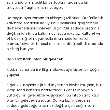
zamanda bilim, politika ve toplum arasında bir
arayüzdür” açıklamasını yapıyor.
Derneğin aynı zamanda Birleşmiş Milletler Sürdürülebilir
Kalkınma Amaçları ile uyumlu politikalar geliştirmeyi
de hedeflediğini söyleyen Bilgin, “Biz sadece üretimle
değil, anlamla da kalkınmayı savunuyoruz. Kültürel ve
etik derinliği olmayan kalkınma modelleri kalıcı
olamaz” diyerek töresel etik ile sürdürülebilirlik arasında
bir bağ kuruyor.
S
on s
ö
z: Kalbi olan bir gelecek
Kitabın sonunda ise Bilgin, okuyucuya kişisel bir çağrı
yapıyor:
“Eğer Z kuşağının dijital dünyasında kaybolmuşsan, bu
kitap sana köklerini hatırlatacak. Eğer teknolojinin
yuttuğu bir gelecekte yaşıyorsan, bu kitap sana kalbi
olan bir gelecek sunacak. Çünkü bizim derdimiz
sadece geleceğe ulaşmak değil; o geleceği insan