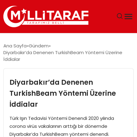
GÜNDEM
Ana Sayfa
Gündem
Diyarbakır’da Denenen TurkishBeam Yöntemi Üzerine
ÖZEL SAYFALAR
İddialar
TEKNOLOJI
Diyarbakır’da Denenen
EKONOMI
TurkishBeam Yöntemi Üzerine
İddialar
SPOR
Türk Işın Tedavisi Yöntemi Denendi 2020 yılında
SIYASET
corona virüs vakalarının arttığı bir dönemde
Diyarbakır’da TurkishBeam yöntemi denendi.
MAGAZIN