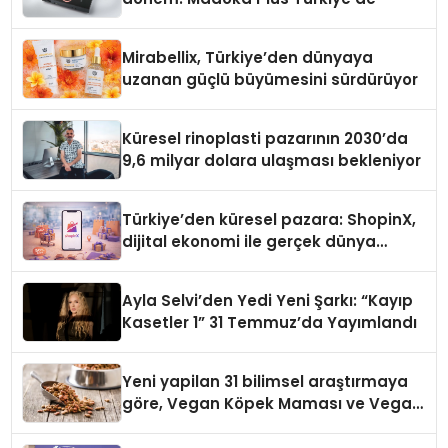
Mirabellix, Türkiye’den dünyaya
uzanan güçlü büyümesini sürdürüyor
Küresel rinoplasti pazarının 2030’da
9,6 milyar dolara ulaşması bekleniyor
Türkiye’den küresel pazara: ShopinX,
dijital ekonomi ile gerçek dünya
alışverişini bir araya getirmeyi
hedefliyor
Ayla Selvi’den Yedi Yeni Şarkı: “Kayıp
Kasetler 1” 31 Temmuz’da Yayımlandı
Yeni yapilan 31 bilimsel araştırmaya
göre, Vegan Köpek Maması ve Vegan
Kedi Mamasının İyi Sindirildiğini
Ortaya Koydu