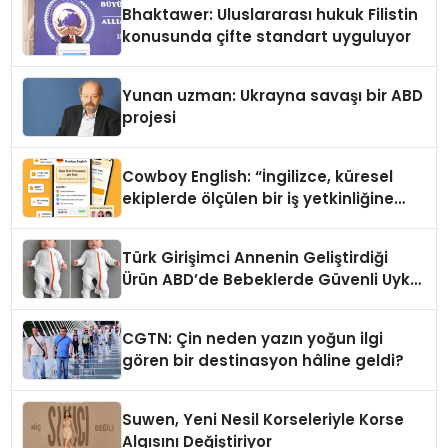
Bhaktawer: Uluslararası hukuk Filistin
konusunda çifte standart uyguluyor
Yunan uzman: Ukrayna savaşı bir ABD
projesi
Cowboy English: “İngilizce, küresel
ekiplerde ölçülen bir iş yetkinliğine
dönüşüyor”
Türk Girişimci Annenin Geliştirdiği
Ürün ABD’de Bebeklerde Güvenli Uyku
Standardına Yeni Bir Bakış Açısı
Getiriyor.
CGTN: Çin neden yazın yoğun ilgi
gören bir destinasyon hâline geldi?
Suwen, Yeni Nesil Korseleriyle Korse
Algısını Değiştiriyor