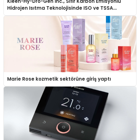
Kleen-Hy-Dro-Gen Inc., Sıfır Karbon Emisyonlu
Hidrojen Isıtma Teknolojisinde ISO ve TSSA
Düzenleyici Onaylarını Aldı
Marie Rose kozmetik sektörüne giriş yaptı