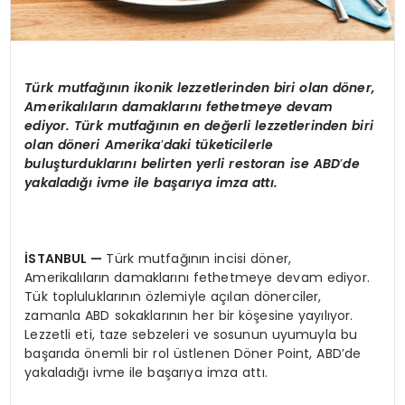
Türk mutfağının ikonik lezzetlerinden biri olan d
ö
ner,
Amerikalıların damaklarını fethetmeye devam
ediyor. Türk mutfağını
n en de
ğerli lezzetlerinden biri
olan d
ö
neri Amerika
’
daki tüketicilerle
buluşturduklarını belirten yerli restoran ise ABD
’
de
yakaladığı ivme ile başarıya imza attı.
İSTANBUL
—
Türk mutfağının incisi döner,
Amerikalıların damaklarını fethetmeye devam ediyor.
Tük topluluklarının özlemiyle açılan dönerciler,
zamanla ABD sokaklarının her bir köşesine yayılıyor.
Lezzetli eti, taze sebzeleri ve sosunun uyumuyla bu
başarıda önemli bir rol üstlenen Döner Point, ABD’de
yakaladığı ivme ile başarıya imza attı.