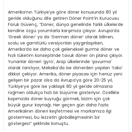
Amerika’nın Türkiye’ye göre döner konusunda 80 yıl
geride olduğunu dile getiren Döner Point’in Kurucusu
Faruk Güvenç, “Döner, dünya genelinde farklı ülkelerde
kendine özgü yorumlarla karşımıza çıkıyor. Avrupa’da
‘Greek döner’ ya da ‘German döner’ olarak bilinen,
soslu ve garnitürlü versiyonları yaygınlaşırken,
Amerika’da ise daha çok geleneksel gurme döner ve
hızlı tüketim konseptinde tavuk döner ön plana çıkıyor.
Yunanlar döneri ‘gyro’, Arap ülkelerinde ‘şavurma’
olarak tanıtıyor, Meksika’da ise dönerden yapılan ‘tako’
dikkat çekiyor. Amerika, döner piyasası için henüz yeni
gelişen bir pazar olsa da Avrupa’ya göre 20-25 yıl,
Türkiye’ye göre ise yaklaşık 80 yıl geride olmasına
rağmen oldukça hızlı bir büyüme gösteriyor. Özellikle
kapımızda döner kuyruğu görmek, bizim için çok
büyük gurur kaynağı. Her geçen gün daha fazla
Amerikalının döneri keşfetmesi ve markamıza ilgi
göstermesi, bu lezzetin globalleşmesinin bir
göstergesi” şeklinde konuştu.