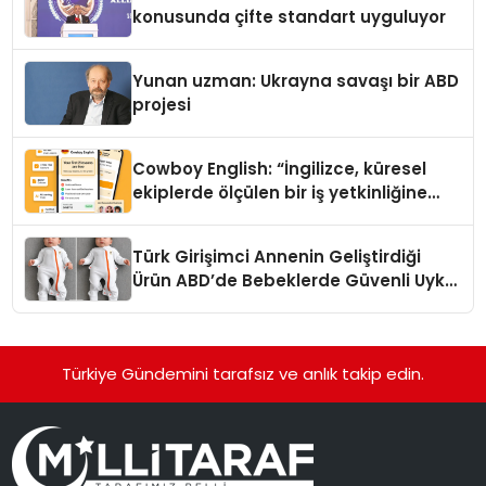
konusunda çifte standart uyguluyor
Yunan uzman: Ukrayna savaşı bir ABD
projesi
Cowboy English: “İngilizce, küresel
ekiplerde ölçülen bir iş yetkinliğine
dönüşüyor”
Türk Girişimci Annenin Geliştirdiği
Ürün ABD’de Bebeklerde Güvenli Uyku
Standardına Yeni Bir Bakış Açısı
Getiriyor.
Türkiye Gündemini tarafsız ve anlık takip edin.