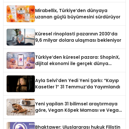
Mirabellix, Türkiye’den dünyaya
uzanan güçlü büyümesini sürdürüyor
Küresel rinoplasti pazarının 2030’da
9,6 milyar dolara ulaşması bekleniyor
Türkiye’den küresel pazara: ShopinX,
dijital ekonomi ile gerçek dünya
alışverişini bir araya getirmeyi
hedefliyor
Ayla Selvi’den Yedi Yeni Şarkı: “Kayıp
Kasetler 1” 31 Temmuz’da Yayımlandı
Yeni yapilan 31 bilimsel araştırmaya
göre, Vegan Köpek Maması ve Vegan
Kedi Mamasının İyi Sindirildiğini
Ortaya Koydu
Bhaktawer: Uluslararası hukuk Filistin