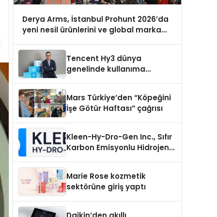
Derya Arms, İstanbul Prohunt 2026’da
yeni nesil ürünlerini ve global marka
vizyonunu sergiledi
Tencent Hy3 dünya
genelinde kullanıma
sunuldu
Mars Türkiye’den “Köpeğini
İşe Götür Haftası” çağrısı
Kleen-Hy-Dro-Gen Inc., Sıfır
Karbon Emisyonlu Hidrojen
Isıtma Teknolojisinde ISO ve
TSSA Düzenleyici Onaylarını
Marie Rose kozmetik
Aldı
sektörüne giriş yaptı
Daikin’den akıllı