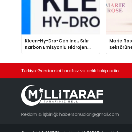
Kleen-Hy-Dro-Gen Inc., Sıfır
Marie Ro
Karbon Emisyonlu Hidrojen
sektörüne
Isıtma Teknolojisinde ISO ve
TSSA Düzenleyici Onaylarını
Aldı
Türkiye Gündemini tarafsız ve anlık takip edin.
Reklam & İşbirliği:
habersonuclari@gmail.com