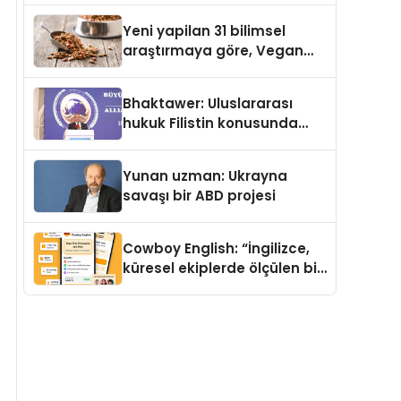
Yeni yapilan 31 bilimsel
araştırmaya göre, Vegan
Köpek Maması ve Vegan
Kedi Mamasının İyi
Bhaktawer: Uluslararası
Sindirildiğini Ortaya Koydu
hukuk Filistin konusunda
çifte standart uyguluyor
Yunan uzman: Ukrayna
savaşı bir ABD projesi
Cowboy English: “İngilizce,
küresel ekiplerde ölçülen bir
iş yetkinliğine dönüşüyor”