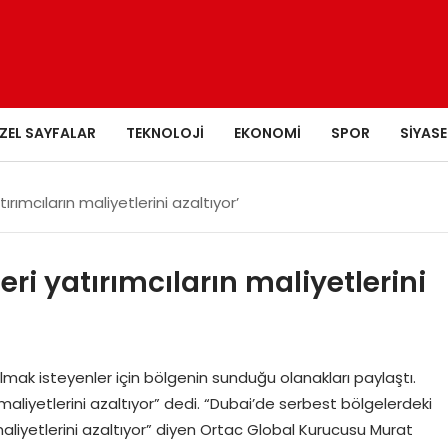
ZEL SAYFALAR
TEKNOLOJI
EKONOMI
SPOR
SIYASE
ırımcıların maliyetlerini azaltıyor’
eri yatırımcıların maliyetlerini
mak isteyenler için bölgenin sunduğu olanakları paylaştı.
 maliyetlerini azaltıyor” dedi. “Dubai’de serbest bölgelerdeki
maliyetlerini azaltıyor” diyen Ortac Global Kurucusu Murat