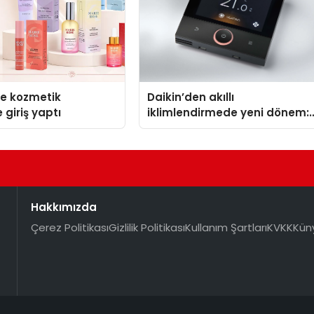
se kozmetik
Daikin’den akıllı
 giriş yaptı
iklimlendirmede yeni dönem:
Madoka Plus Türkiye’de
Hakkımızda
Çerez Politikası
Gizlilik Politikası
Kullanım Şartları
KVKK
Kün