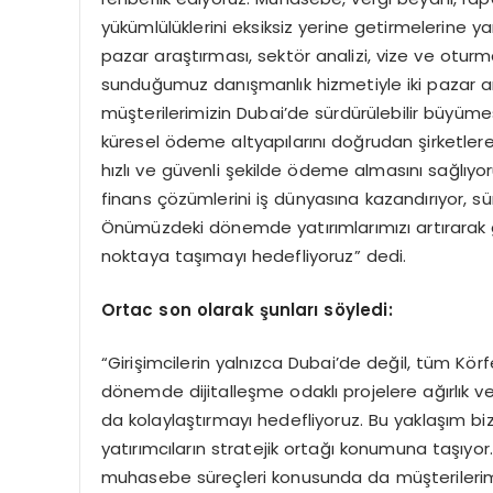
yükümlülüklerini eksiksiz yerine getirmelerine 
pazar araştırması, sektör analizi, vize ve oturma
sunduğumuz danışmanlık hizmetiyle iki pazar ar
müşterilerimizin Dubai’de sürdürülebilir büyümes
küresel ödeme altyapılarını doğrudan şirketler
hızlı ve güvenli şekilde ödeme almasını sağlıyo
finans çözümlerini iş dünyasına kazandırıyor, sür
Önümüzdeki dönemde yatırımlarımızı artırarak gi
noktaya taşımayı hedefliyoruz” dedi.
Ortac son olarak şunları söyledi:
“Girişimcilerin yalnızca Dubai’de değil, tüm Kö
dönemde dijitalleşme odaklı projelere ağırlık v
da kolaylaştırmayı hedefliyoruz. Bu yaklaşım bi
yatırımcıların stratejik ortağı konumuna taşıyor.
muhasebe süreçleri konusunda da müşterileri