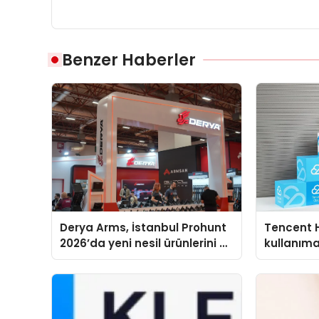
Benzer Haberler
Derya Arms, İstanbul Prohunt
Tencent 
2026’da yeni nesil ürünlerini ve
kullanım
global marka vizyonunu
sergiledi