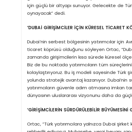
için güçlü bir altyapı sunuyor. Gelecekte de Tür
oynayacak” dedi.
‘DUBAİ GİRİŞİMCİLER İÇİN KÜRESEL TİCARET
Dubai’nin serbest bölgesinin yatırımcılar için Avr
ticaret köprüsü olduğunu söyleyen Ortac, “Dubai
zamanda girişimcilerin kısa sürede küresel ölçek
Biz de bu noktada yatırımcıların tüm süreçlerin
kolaylaştırıyoruz. Bu iş modeli sayesinde Türk 
yolunda stratejik avantaj kazanıyor. Dubai’nin
yatırımcıların güvenle adım atmasına imkan ta
dünyasının uluslararası vizyonunu daha da güçl
‘GİRİŞİMCİLERİN SÜRDÜRÜLEBİLİR BÜYÜMESİNİ
Ortac, “Türk yatırımcılara yalnızca Dubai şirket
rehberlik ediyoruz. Muhasebe, vergi beyanı, rap