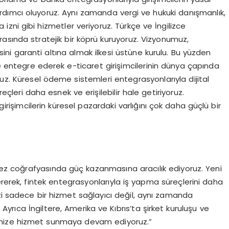
yardımcı oluyoruz. Aynı zamanda vergi ve hukuki danışmanlık,
 izni gibi hizmetler veriyoruz. Türkçe ve İngilizce
asında stratejik bir köprü kuruyoruz. Vizyonumuz,
ini garanti altına almak ilkesi üstüne kurulu. Bu yüzden
e entegre ederek e-ticaret girişimcilerinin dünya çapında
ruz. Küresel ödeme sistemleri entegrasyonlarıyla dijital
eçleri daha esnek ve erişilebilir hale getiriyoruz.
rişimcilerin küresel pazardaki varlığını çok daha güçlü bir
rfez coğrafyasında güç kazanmasına aracılık ediyoruz. Yeni
ererek, fintek entegrasyonlarıyla iş yapma süreçlerini daha
zi sadece bir hizmet sağlayıcı değil, aynı zamanda
 Ayrıca İngiltere, Amerika ve Kıbrıs’ta şirket kuruluşu ve
mize hizmet sunmaya devam ediyoruz.”