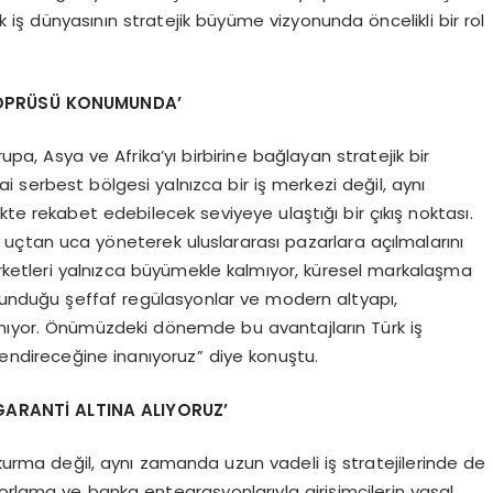
k iş dünyasının stratejik büyüme vizyonunda öncelikli bir rol
 KÖPRÜSÜ KONUMUNDA’
upa, Asya ve Afrika’yı birbirine bağlayan stratejik bir
 serbest bölgesi yalnızca bir iş merkezi değil, aynı
te rekabet edebilecek seviyeye ulaştığı bir çıkış noktası.
i uçtan uca yöneterek uluslararası pazarlara açılmalarını
şirketleri yalnızca büyümekle kalmıyor, küresel markalaşma
 sunduğu şeffaf regülasyonlar ve modern altyapı,
nıyor. Önümüzdeki dönemde bu avantajların Türk iş
endireceğine inanıyoruz” diye konuştu.
 GARANTİ ALTINA ALIYORUZ’
 kurma değil, aynı zamanda uzun vadeli iş stratejilerinde de
orlama ve banka entegrasyonlarıyla girişimcilerin yasal