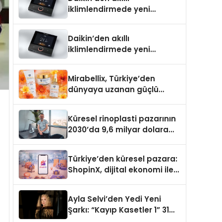
iklimlendirmede yeni
dönem: Madoka Plus
Türkiye’de
Daikin’den akıllı
iklimlendirmede yeni
dönem: Madoka Plus
Türkiye’de
Mirabellix, Türkiye’den
dünyaya uzanan güçlü
büyümesini sürdürüyor
Küresel rinoplasti pazarının
2030’da 9,6 milyar dolara
ulaşması bekleniyor
Türkiye’den küresel pazara:
ShopinX, dijital ekonomi ile
gerçek dünya alışverişini bir
araya getirmeyi hedefliyor
Ayla Selvi’den Yedi Yeni
Şarkı: “Kayıp Kasetler 1” 31
Temmuz’da Yayımlandı