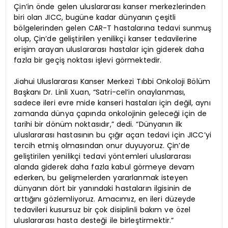
Çin’in önde gelen uluslararası kanser merkezlerinden
biri olan JICC, bugüne kadar dünyanın çeşitli
bölgelerinden gelen CAR-T hastalarına tedavi sunmuş
olup, Çin’de geliştirilen yenilikçi kanser tedavilerine
erişim arayan uluslararası hastalar için giderek daha
fazla bir geçiş noktası işlevi görmektedir.
Jiahui Uluslararası Kanser Merkezi Tıbbi Onkoloji Bölüm
Başkanı Dr. Linli Xuan, “Satri-cel’in onaylanması,
sadece ileri evre mide kanseri hastaları için değil, aynı
zamanda dünya çapında onkolojinin geleceği için de
tarihi bir dönüm noktasıdır,” dedi. “Dünyanın ilk
uluslararası hastasının bu çığır açan tedavi için JICC’yi
tercih etmiş olmasından onur duyuyoruz. Çin’de
geliştirilen yenilikçi tedavi yöntemleri uluslararası
alanda giderek daha fazla kabul görmeye devam
ederken, bu gelişmelerden yararlanmak isteyen
dünyanın dört bir yanındaki hastaların ilgisinin de
arttığını gözlemliyoruz. Amacımız, en ileri düzeyde
tedavileri kusursuz bir çok disiplinli bakım ve özel
uluslararası hasta desteği ile birleştirmektir.”