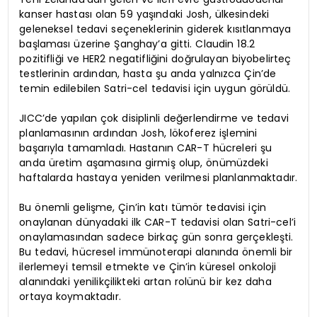
kanser hastası olan 59 yaşındaki Josh, ülkesindeki
geleneksel tedavi seçeneklerinin giderek kısıtlanmaya
başlaması üzerine Şanghay’a gitti. Claudin 18.2
pozitifliği ve HER2 negatifliğini doğrulayan biyobelirteç
testlerinin ardından, hasta şu anda yalnızca Çin’de
temin edilebilen Satri-cel tedavisi için uygun görüldü.
JICC’de yapılan çok disiplinli değerlendirme ve tedavi
planlamasının ardından Josh, lökoferez işlemini
başarıyla tamamladı. Hastanın CAR-T hücreleri şu
anda üretim aşamasına girmiş olup, önümüzdeki
haftalarda hastaya yeniden verilmesi planlanmaktadır.
Bu önemli gelişme, Çin’in katı tümör tedavisi için
onaylanan dünyadaki ilk CAR-T tedavisi olan Satri-cel’i
onaylamasından sadece birkaç gün sonra gerçekleşti.
Bu tedavi, hücresel immünoterapi alanında önemli bir
ilerlemeyi temsil etmekte ve Çin’in küresel onkoloji
alanındaki yenilikçilikteki artan rolünü bir kez daha
ortaya koymaktadır.