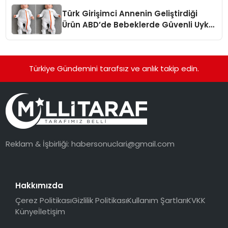
Türk Girişimci Annenin Geliştirdiği
Ürün ABD’de Bebeklerde Güvenli Uyku
Standardına Yeni Bir Bakış Açısı
Getiriyor.
Türkiye Gündemini tarafsız ve anlık takip edin.
Reklam & İşbirliği:
habersonuclari@gmail.com
Hakkımızda
Çerez Politikası
Gizlilik Politikası
Kullanım Şartları
KVKK
Künye
İletişim