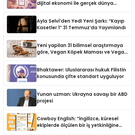
dijital ekonomi ile gerçek dünya
alışverişini bir araya getirmeyi
hedefliyor
Ayla Selvi’den Yedi Yeni Şarkı: “Kayıp
Kasetler 1” 31 Temmuz’da Yayımlandı
Yeni yapilan 31 bilimsel araştırmaya
göre, Vegan Köpek Maması ve Vegan
Kedi Mamasının İyi Sindirildiğini
Ortaya Koydu
Bhaktawer: Uluslararası hukuk Filistin
konusunda çifte standart uyguluyor
Yunan uzman: Ukrayna savaşı bir ABD
projesi
Cowboy English: “İngilizce, küresel
ekiplerde ölçülen bir iş yetkinliğine
dönüşüyor”