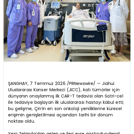
ŞANGHAY, 7 Temmuz 2026 /PRNewswire/ — Jiahui
Uluslararası Kanser Merkezi (JICC), katı tümörler için
dünyanın onaylanmış ilk CAR-T tedavisi olan Satri-cel
ile tedaviye başlayan ilk uluslararası hastayı kabul etti;
bu gelişme, Çin’in en son onkoloji yeniliklerine küresel
erişimin genişletilmesi açısından tarihi bir dönüm
noktası oldu.
Yeni Zelanda’dan gelen ve ileri evre gastroduodenal