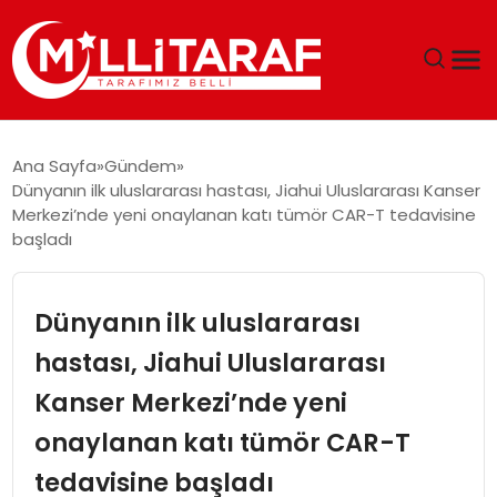
GÜNDEM
Ana Sayfa
Gündem
Dünyanın ilk uluslararası hastası, Jiahui Uluslararası Kanser
ÖZEL SAYFALAR
Merkezi’nde yeni onaylanan katı tümör CAR-T tedavisine
başladı
TEKNOLOJI
Dünyanın ilk uluslararası
EKONOMI
hastası, Jiahui Uluslararası
SPOR
Kanser Merkezi’nde yeni
SIYASET
onaylanan katı tümör CAR-T
tedavisine başladı
MAGAZIN