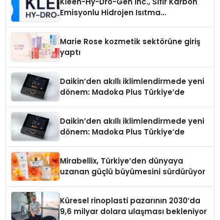
Kleen-Hy-Dro-Gen Inc., Sıfır Karbon
Emisyonlu Hidrojen Isıtma
Teknolojisinde ISO ve TSSA
Düzenleyici Onaylarını Aldı
Marie Rose kozmetik sektörüne giriş
yaptı
Daikin’den akıllı iklimlendirmede yeni
dönem: Madoka Plus Türkiye’de
Daikin’den akıllı iklimlendirmede yeni
dönem: Madoka Plus Türkiye’de
Mirabellix, Türkiye’den dünyaya
uzanan güçlü büyümesini sürdürüyor
Küresel rinoplasti pazarının 2030’da
9,6 milyar dolara ulaşması bekleniyor