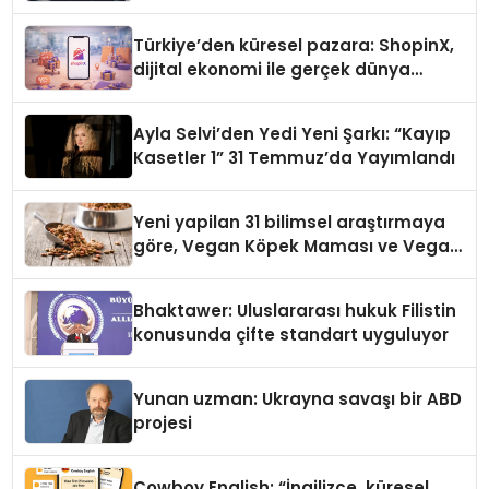
Türkiye’den küresel pazara: ShopinX,
dijital ekonomi ile gerçek dünya
alışverişini bir araya getirmeyi
hedefliyor
Ayla Selvi’den Yedi Yeni Şarkı: “Kayıp
Kasetler 1” 31 Temmuz’da Yayımlandı
Yeni yapilan 31 bilimsel araştırmaya
göre, Vegan Köpek Maması ve Vegan
Kedi Mamasının İyi Sindirildiğini
Ortaya Koydu
Bhaktawer: Uluslararası hukuk Filistin
konusunda çifte standart uyguluyor
Yunan uzman: Ukrayna savaşı bir ABD
projesi
Cowboy English: “İngilizce, küresel