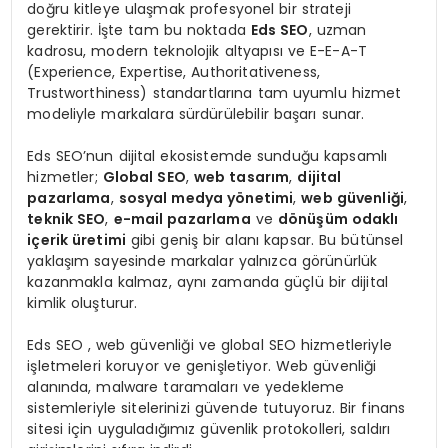
doğru kitleye ulaşmak profesyonel bir strateji
gerektirir. İşte tam bu noktada
Eds SEO
, uzman
kadrosu, modern teknolojik altyapısı ve E-E-A-T
(Experience, Expertise, Authoritativeness,
Trustworthiness) standartlarına tam uyumlu hizmet
modeliyle markalara sürdürülebilir başarı sunar.
Eds SEO’nun dijital ekosistemde sunduğu kapsamlı
hizmetler;
Global SEO
,
web tasarım
,
dijital
pazarlama
,
sosyal medya yönetimi
,
web güvenliği
,
teknik SEO
,
e-mail pazarlama
ve
dönüşüm odaklı
içerik üretimi
gibi geniş bir alanı kapsar. Bu bütünsel
yaklaşım sayesinde markalar yalnızca görünürlük
kazanmakla kalmaz, aynı zamanda güçlü bir dijital
kimlik oluşturur.
Eds SEO , web güvenliği ve global SEO hizmetleriyle
işletmeleri koruyor ve genişletiyor. Web güvenliği
alanında, malware taramaları ve yedekleme
sistemleriyle sitelerinizi güvende tutuyoruz. Bir finans
sitesi için uyguladığımız güvenlik protokolleri, saldırı