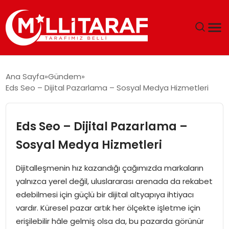
GÜNDEM
Ana Sayfa
Gündem
Eds Seo – Dijital Pazarlama – Sosyal Medya Hizmetleri
ÖZEL SAYFALAR
TEKNOLOJI
Eds Seo – Dijital Pazarlama –
Sosyal Medya Hizmetleri
EKONOMI
Dijitalleşmenin hız kazandığı çağımızda markaların
SPOR
yalnızca yerel değil, uluslararası arenada da rekabet
edebilmesi için güçlü bir dijital altyapıya ihtiyacı
SIYASET
vardır. Küresel pazar artık her ölçekte işletme için
erişilebilir hâle gelmiş olsa da, bu pazarda görünür
MAGAZIN