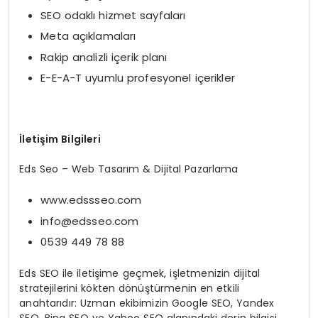
SEO odaklı hizmet sayfaları
Meta açıklamaları
Rakip analizli içerik planı
E-E-A-T uyumlu profesyonel içerikler
İletişim Bilgileri
Eds Seo – Web Tasarım & Dijital Pazarlama
www.edssseo.com
info@edsseo.com
0539 449 78 88
Eds SEO ile iletişime geçmek, işletmenizin dijital
stratejilerini kökten dönüştürmenin en etkili
anahtarıdır: Uzman ekibimizin Google SEO, Yandex
SEO, Bing SEO ve Yahoo SEO alanındaki derin bilgisi