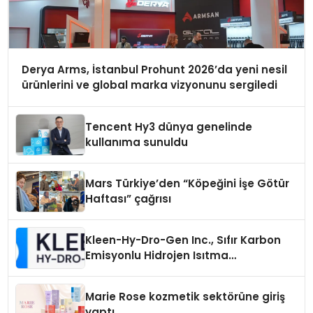
Derya Arms, İstanbul Prohunt 2026’da yeni nesil
ürünlerini ve global marka vizyonunu sergiledi
Tencent Hy3 dünya genelinde
kullanıma sunuldu
Mars Türkiye’den “Köpeğini İşe Götür
Haftası” çağrısı
Kleen-Hy-Dro-Gen Inc., Sıfır Karbon
Emisyonlu Hidrojen Isıtma
Teknolojisinde ISO ve TSSA
Düzenleyici Onaylarını Aldı
Marie Rose kozmetik sektörüne giriş
yaptı