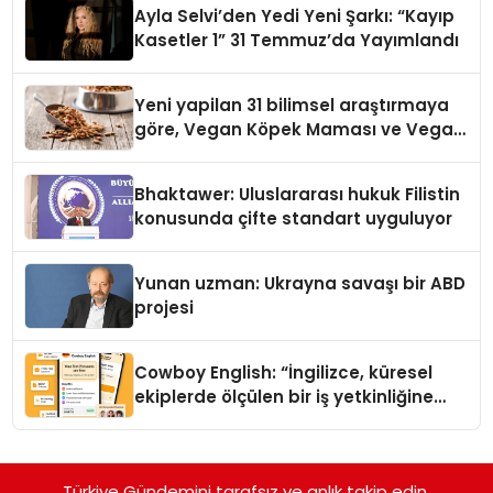
Ayla Selvi’den Yedi Yeni Şarkı: “Kayıp
Kasetler 1” 31 Temmuz’da Yayımlandı
Yeni yapilan 31 bilimsel araştırmaya
göre, Vegan Köpek Maması ve Vegan
Kedi Mamasının İyi Sindirildiğini
Ortaya Koydu
Bhaktawer: Uluslararası hukuk Filistin
konusunda çifte standart uyguluyor
Yunan uzman: Ukrayna savaşı bir ABD
projesi
Cowboy English: “İngilizce, küresel
ekiplerde ölçülen bir iş yetkinliğine
dönüşüyor”
Türkiye Gündemini tarafsız ve anlık takip edin.