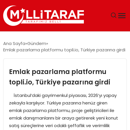
GÜNDEM
Ana Sayfa
Gündem
Emlak pazarlama platformu topli.io, Türkiye pazarına girdi
ÖZEL SAYFALAR
TEKNOLOJI
Emlak pazarlama platformu
topli.io, Türkiye pazarına girdi
EKONOMI
İstanbul’daki gayrimenkul piyasası, 2026’yı yapay
SPOR
zekayla karşılıyor. Türkiye pazarına henüz giren
emlak pazarlama platformu, proje geliştiricileri ile
SIYASET
emlak danışmanlarını bir araya getirerek yeni konut
satış süreçlerine veri odaklı şeffaflık ve verimlilik
MAGAZIN