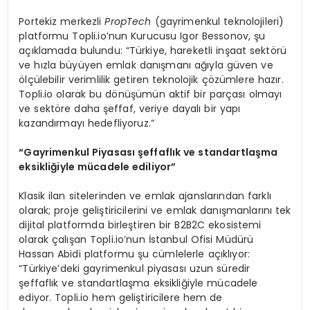
Portekiz merkezli
PropTech
(gayrimenkul teknolojileri)
platformu Topli.io’nun Kurucusu Igor Bessonov, şu
açıklamada bulundu: “Türkiye, hareketli inşaat sektörü
ve hızla büyüyen emlak danışmanı ağıyla güven ve
ölçülebilir verimlilik getiren teknolojik çözümlere hazır.
Topli.io olarak bu dönüşümün aktif bir parçası olmayı
ve sektöre daha şeffaf, veriye dayalı bir yapı
kazandırmayı hedefliyoruz.”
“
Gayrimenkul Piyasas
ı ş
effafl
ı
k ve standartla
ş
ma
eksikli
ğ
iyle m
ü
cadele ediliyor
”
Klasik ilan sitelerinden ve emlak ajanslarından farklı
olarak; proje geliştiricilerini ve emlak danışmanlarını tek
dijital platformda birleştiren bir B2B2C ekosistemi
olarak çalışan Topli.io’nun İstanbul Ofisi Müdürü
Hassan Abidi platformu şu cümlelerle açıklıyor:
“Türkiye’deki gayrimenkul piyasası uzun süredir
şeffaflık ve standartlaşma eksikliğiyle mücadele
ediyor. Topli.io hem geliştiricilere hem de