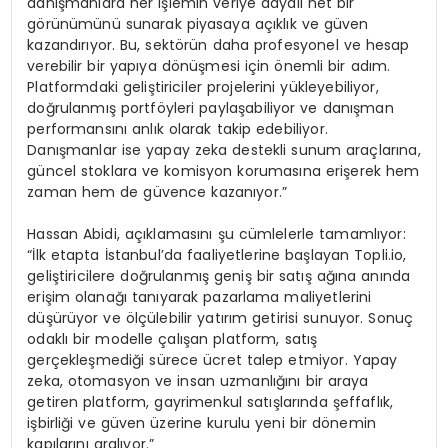
danışmanlara her işlemin veriye dayalı net bir
görünümünü sunarak piyasaya açıklık ve güven
kazandırıyor. Bu, sektörün daha profesyonel ve hesap
verebilir bir yapıya dönüşmesi için önemli bir adım.
Platformdaki geliştiriciler projelerini yükleyebiliyor,
doğrulanmış portföyleri paylaşabiliyor ve danışman
performansını anlık olarak takip edebiliyor.
Danışmanlar ise yapay zeka destekli sunum araçlarına,
güncel stoklara ve komisyon korumasına erişerek hem
zaman hem de güvence kazanıyor.”
Hassan Abidi, açıklamasını şu cümlelerle tamamlıyor:
“İlk etapta İstanbul’da faaliyetlerine başlayan Topli.io,
geliştiricilere doğrulanmış geniş bir satış ağına anında
erişim olanağı tanıyarak pazarlama maliyetlerini
düşürüyor ve ölçülebilir yatırım getirisi sunuyor. Sonuç
odaklı bir modelle çalışan platform, satış
gerçekleşmediği sürece ücret talep etmiyor. Yapay
zeka, otomasyon ve insan uzmanlığını bir araya
getiren platform, gayrimenkul satışlarında şeffaflık,
işbirliği ve güven üzerine kurulu yeni bir dönemin
kapılarını aralıyor.”