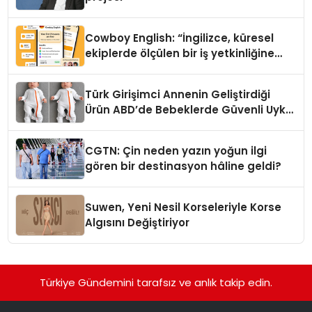
Cowboy English: “İngilizce, küresel
ekiplerde ölçülen bir iş yetkinliğine
dönüşüyor”
Türk Girişimci Annenin Geliştirdiği
Ürün ABD’de Bebeklerde Güvenli Uyku
Standardına Yeni Bir Bakış Açısı
Getiriyor.
CGTN: Çin neden yazın yoğun ilgi
gören bir destinasyon hâline geldi?
Suwen, Yeni Nesil Korseleriyle Korse
Algısını Değiştiriyor
Türkiye Gündemini tarafsız ve anlık takip edin.