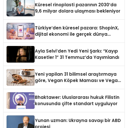
Küresel rinoplasti pazarının 2030’da
9,6 milyar dolara ulaşması bekleniyor
Türkiye’den küresel pazara: ShopinX,
dijital ekonomi ile gerçek dünya
alışverişini bir araya getirmeyi
hedefliyor
Ayla Selvi’den Yedi Yeni Şarkı: “Kayıp
Kasetler 1” 31 Temmuz’da Yayımlandı
Yeni yapilan 31 bilimsel araştırmaya
göre, Vegan Köpek Maması ve Vegan
Kedi Mamasının İyi Sindirildiğini
Ortaya Koydu
Bhaktawer: Uluslararası hukuk Filistin
konusunda çifte standart uyguluyor
Yunan uzman: Ukrayna savaşı bir ABD
projesi