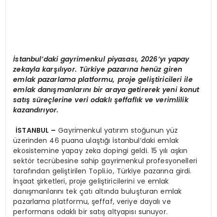
İ
stanbul
’
daki gayrimenkul piyasas
ı
, 2026
’
y
ı
yapay
zekayla kar
şı
l
ı
yor. T
ü
rkiye pazar
ı
na hen
ü
z giren
emlak pazarlama platformu, proje geli
ş
tiricileri ile
emlak dan
ış
manlar
ı
n
ı
bir araya getirerek yeni konut
sat
ış
s
ü
re
ç
lerine veri odakl
ı ş
effafl
ı
k ve verimlilik
kazand
ı
r
ı
yor.
İ
STANBUL
–
Gayrimenkul yatırım stoğunun yüz
üzerinden 46 puana ulaştığı İstanbul’daki emlak
ekosistemine yapay zeka dopingi geldi. 15 yılı aşkın
sektör tecrübesine sahip gayrimenkul profesyonelleri
tarafından geliştirilen Topli.io, Türkiye pazarına girdi.
İnşaat şirketleri, proje geliştiricilerini ve emlak
danışmanlarını tek çatı altında buluşturan emlak
pazarlama platformu, şeffaf, veriye dayalı ve
performans odaklı bir satış altyapısı sunuyor.