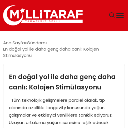
GÜNDEM
Ana Sayfa
Gündem
En doğal yol ile daha genç daha canlı: Kolajen
ÖZEL SAYFALAR
Stimülasyonu
TEKNOLOJI
En doğal yol ile daha genç daha
EKONOMI
canlı: Kolajen Stimülasyonu
SPOR
Tüm teknolojik gelişmelere paralel olarak, tıp
alanında özellikle Longevity konusunda yoğun
SIYASET
çalışmalar ve etkileyici yeniliklere tanıklık ediyoruz.
Uzayan ortalama yaşam süresine eşlik edecek
MAGAZIN