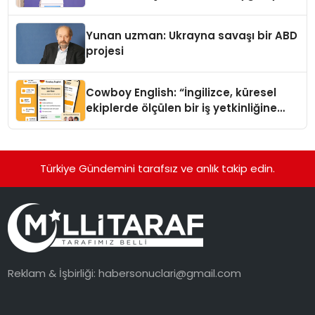
Yunan uzman: Ukrayna savaşı bir ABD
projesi
Cowboy English: “İngilizce, küresel
ekiplerde ölçülen bir iş yetkinliğine
dönüşüyor”
Türkiye Gündemini tarafsız ve anlık takip edin.
Reklam & İşbirliği:
habersonuclari@gmail.com