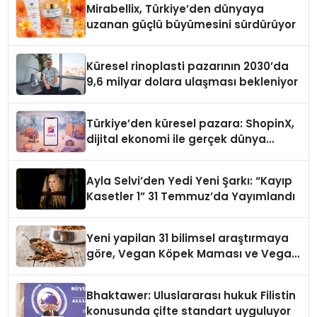
Mirabellix, Türkiye’den dünyaya
uzanan güçlü büyümesini sürdürüyor
Küresel rinoplasti pazarının 2030’da
9,6 milyar dolara ulaşması bekleniyor
Türkiye’den küresel pazara: ShopinX,
dijital ekonomi ile gerçek dünya
alışverişini bir araya getirmeyi
hedefliyor
Ayla Selvi’den Yedi Yeni Şarkı: “Kayıp
Kasetler 1” 31 Temmuz’da Yayımlandı
Yeni yapilan 31 bilimsel araştırmaya
göre, Vegan Köpek Maması ve Vegan
Kedi Mamasının İyi Sindirildiğini
Ortaya Koydu
Bhaktawer: Uluslararası hukuk Filistin
konusunda çifte standart uyguluyor