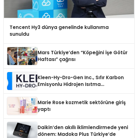
Tencent Hy3 dünya genelinde kullanıma
sunuldu
Mars Türkiye’den “Köpeğini İşe Götür
Haftası” çağrısı
Kleen-Hy-Dro-Gen Inc., Sıfır Karbon
Emisyonlu Hidrojen Isıtma
Teknolojisinde ISO ve TSSA
Düzenleyici Onaylarını Aldı
Marie Rose kozmetik sektörüne giriş
yaptı
Daikin’den akıllı iklimlendirmede yeni
dönem: Madoka Plus Türkiye’de