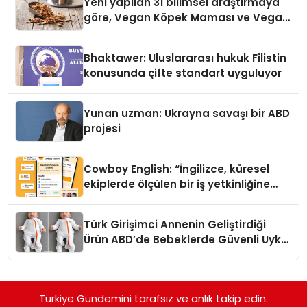
Yeni yapilan 31 bilimsel araştırmaya
göre, Vegan Köpek Maması ve Vegan
Kedi Mamasının İyi Sindirildiğini
Ortaya Koydu
Bhaktawer: Uluslararası hukuk Filistin
konusunda çifte standart uyguluyor
Yunan uzman: Ukrayna savaşı bir ABD
projesi
Cowboy English: “İngilizce, küresel
ekiplerde ölçülen bir iş yetkinliğine
dönüşüyor”
Türk Girişimci Annenin Geliştirdiği
Ürün ABD’de Bebeklerde Güvenli Uyku
Standardına Yeni Bir Bakış Açısı
Getiriyor.
Türkiye Gündemini tarafsız ve anlık takip edin.