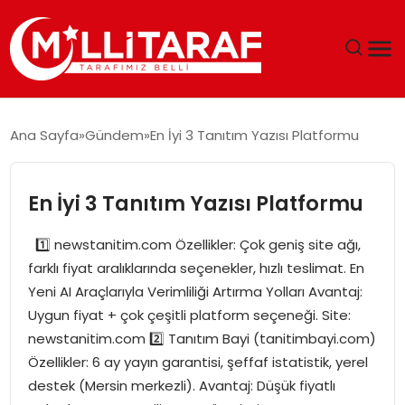
GÜNDEM
Ana Sayfa
Gündem
En İyi 3 Tanıtım Yazısı Platformu
ÖZEL SAYFALAR
En İyi 3 Tanıtım Yazısı Platformu
TEKNOLOJI
1️⃣ newstanitim.com Özellikler: Çok geniş site ağı,
EKONOMI
farklı fiyat aralıklarında seçenekler, hızlı teslimat. En
Yeni AI Araçlarıyla Verimliliği Artırma Yolları Avantaj:
SPOR
Uygun fiyat + çok çeşitli platform seçeneği. Site:
newstanitim.com 2️⃣ Tanıtım Bayi (tanitimbayi.com)
SIYASET
Özellikler: 6 ay yayın garantisi, şeffaf istatistik, yerel
destek (Mersin merkezli). Avantaj: Düşük fiyatlı
MAGAZIN